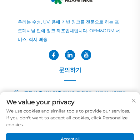
우리는 수성, UV, 용매 기반 잉크를 전문으로 하는 프
로페셔널 인쇄 잉크 제조업체입니다. OEM&ODM 서
비스, 적시 배송.
문의하기
광둥성 중산시 민중 자이칭로 2번지, 샤자이 산업단지
We value your privacy
+86-13726040081
We use cookies and similar tools to provide our services.
If you don't want to accept all cookies, click Personalize
[email protected]
cookies.
Accept all