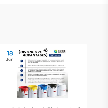
18
1
Jun
Ju
물
를