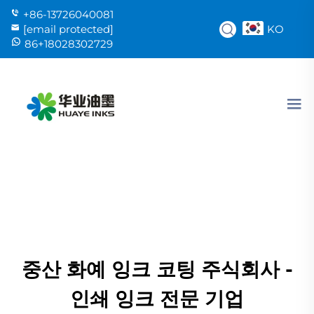
+86-13726040081
KO
[email protected]
86+18028302729
중산 화예 잉크 코팅 주식회사 -
인쇄 잉크 전문 기업