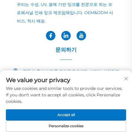
우리는 수성, UV, 용매 기반 잉크를 전문으로 하는 프
로페셔널 인쇄 잉크 제조업체입니다. OEM&ODM 서
비스, 적시 배송.
문의하기
광둥성 중산시 민중 자이칭로 2번지, 샤자이 산업단지
We value your privacy
+86-13726040081
We use cookies and similar tools to provide our services.
If you don't want to accept all cookies, click Personalize
[email protected]
cookies.
Accept all
저작권 © 2025 화예 잉크&페인트 코.,LTD 소유
개인정보 보호정책
Personalize cookies