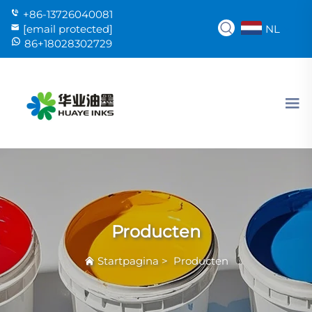
+86-13726040081
NL
[email protected]
86+18028302729
Producten
Startpagina
>
Producten