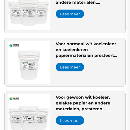
andere materialen,
watergebaseerde flexo-inkt is
zeer geschikt voor toepassing.
Lees meer
Voor normaal wit koeienleer
en koeienleren
papiermaterialen presteert
waterbasis ink uitzonderlijk
goed.
Lees meer
Voor gewoon wit koeleer,
gelakte papier en andere
materialen, presteren
waterbasis inktjes
uitzonderlijk goed.
Lees meer