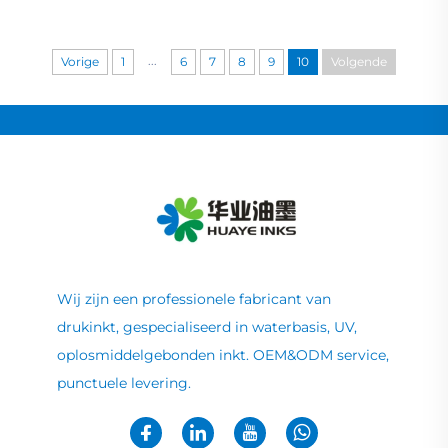
...
Vorige
1
6
7
8
9
10
Volgende
Wij zijn een professionele fabricant van
drukinkt, gespecialiseerd in waterbasis, UV,
oplosmiddelgebonden inkt. OEM&ODM service,
punctuele levering.