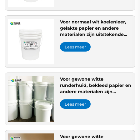
Voor normaal wit koeienleer,
gelakte papier en andere
materialen zijn uitstekende
flexografische waterbasis
inktjes toepasbaar.
Lees meer
Voor gewone witte
runderhuid, bekleed papier en
andere materialen zijn
uitstekende flexodruk inkt
waterbasis inkt toepasbaar.
Lees meer
Voor gewone witte