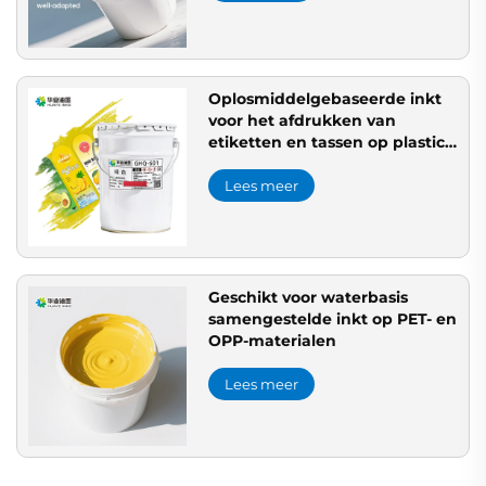
Oplosmiddelgebaseerde inkt
voor het afdrukken van
etiketten en tassen op plastic
zakken en
verpakkingmateriaal
Lees meer
Geschikt voor waterbasis
samengestelde inkt op PET- en
OPP-materialen
Lees meer