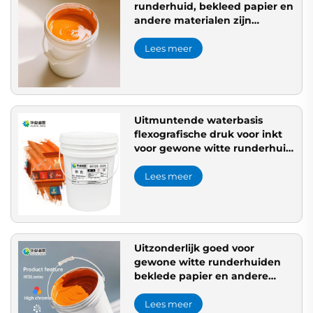
runderhuid, bekleed papier en
andere materialen zijn
uitstekende flexo-inktdruk
waterbasis inkt toepasbaar.
Lees meer
Uitmuntende waterbasis
flexografische druk voor inkt
voor gewone witte runderhuid
en bekleed papier voor veel
materialen
Lees meer
Uitzonderlijk goed voor
gewone witte runderhuiden
beklede papier en andere
materialen waterbasis
drukinkt
Lees meer