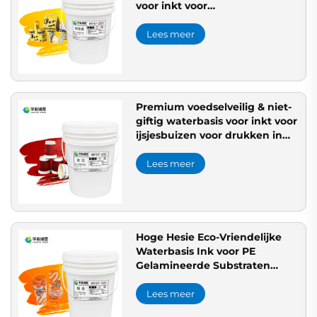
voor inkt voor
enkelvoudige/dubbele PE
coating voor flexodruk
Lees meer
onzichtbaar kenmerk voor
Premium voedselveilig & niet-
giftig waterbasis voor inkt voor
ijsjesbuizen voor drukken in
rode kleur
Lees meer
Hoge Hesie Eco-Vriendelijke
Waterbasis Ink voor PE
Gelamineerde Substraten
Krassbestendig voor Flexodruk
Lees meer