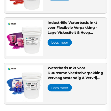
Industriële Waterbasis Inkt
voor Flexibele Verpakking -
Lage Viskositeit & Hoog
Prestatie Drukinkt
Lichtvastheid
Lees meer
Waterbasis Inkt voor
Duurzame Voedselverpakking
Vervaagbestendig & Vetvrij
voor Flexodruk Blauwe Inkt
Beschikbaar
Lees meer