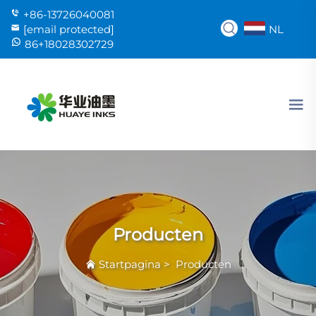
+86-13726040081
NL
[email protected]
86+18028302729
Producten
Startpagina
>
Producten