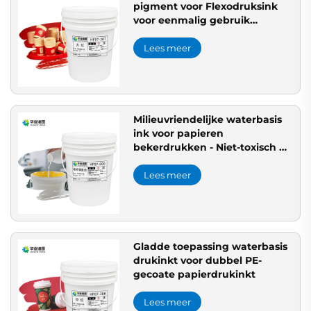
pigment voor Flexodruksink
voor eenmalig gebruik
serviesgoed Lage migratie &
Duurzaam voor flexo- en
Lees meer
digitale druk
Milieuvriendelijke waterbasis
ink voor papieren
bekerdrukken - Niet-toxisch &
Kleurrijke afbeeldingen
Drukvernisink
Lees meer
Gladde toepassing waterbasis
drukinkt voor dubbel PE-
gecoate papierdrukinkt
Lees meer