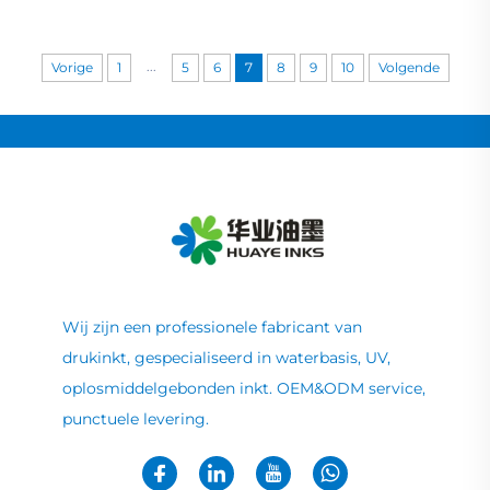
...
Vorige
1
5
6
7
8
9
10
Volgende
Wij zijn een professionele fabricant van
drukinkt, gespecialiseerd in waterbasis, UV,
oplosmiddelgebonden inkt. OEM&ODM service,
punctuele levering.