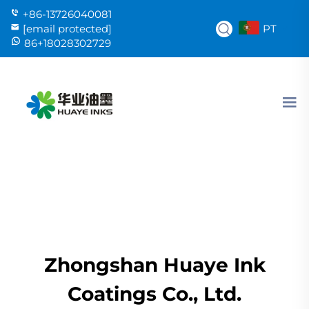
+86-13726040081
PT
[email protected]
86+18028302729
Zhongshan Huaye Ink
Coatings Co., Ltd.