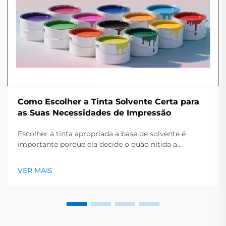
Como Escolher a Tinta Solvente Certa para
as Suas Necessidades de Impressão
Escolher a tinta apropriada a base de solvente é
importante porque ela decide o quão nítida a
impressão parece e por quanto tempo a peça
permanece limpa e brilhante. Este guia rápido oferece
VER MAIS
uma visão geral dos principais tipos de tinta, os
trabalhos que se encaixam e os pontos-chave a
verificar antes...