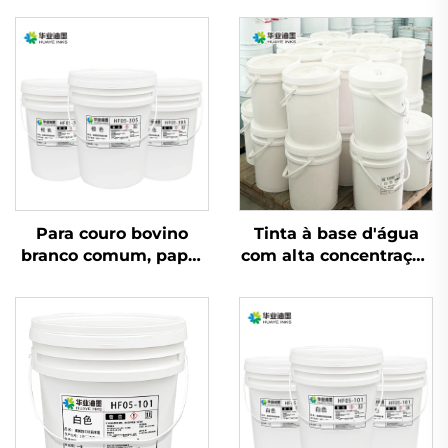
Para couro bovino
Tinta à base d'água
branco comum, papel
com alta concentração
coated e outros
e baixa viscosidade,
materiais, tintas
utilizando tecnologia
flexográficas à base de
de impressão de tinta
água de excelente
flexográfica
qualidade são
aplicáveis.