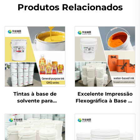
Produtos Relacionados
Tintas à base de
Excelente Impressão
solvente para
Flexográfica à Base de
impressão de rótulos e
Água para Tinta para
sacolas em sacos
Couro Bovino Branco
plásticos e materiais
Comum e Papel
de embalagem
Coated para Muitos
Materiais