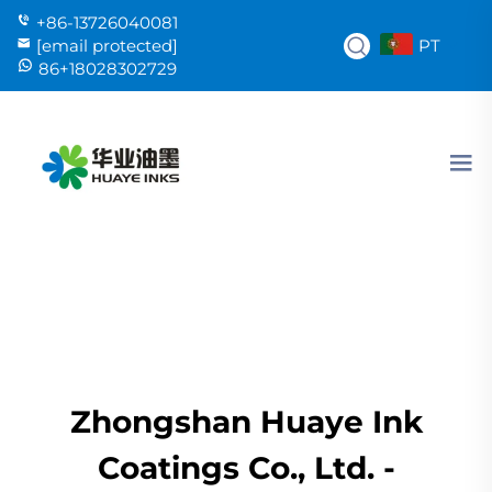
+86-13726040081
PT
[email protected]
86+18028302729
Zhongshan Huaye Ink
Coatings Co., Ltd. -