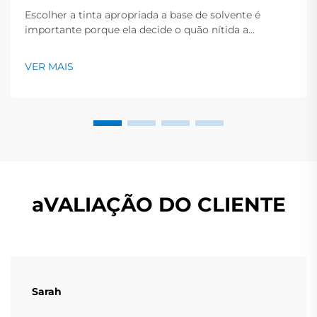
Escolher a tinta apropriada a base de solvente é
importante porque ela decide o quão nítida a
impressão parece e por quanto tempo a peça
permanece limpa e brilhante. Este guia rápido oferece
VER MAIS
uma visão geral dos principais tipos de tinta, os
trabalhos que se encaixam e os pontos-chave a
verificar antes...
aVALIAÇÃO DO CLIENTE
Sarah