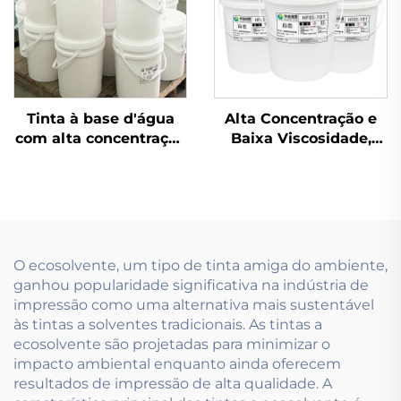
Tinta à base d'água
Alta Concentração e
com alta concentração
Baixa Viscosidade,
e baixa viscosidade,
Especialmente
utilizando tecnologia
Desenvolvida para
de impressão de tinta
tintas à base de água
flexográfica
usadas na Tecnologia
de Pré-impressão.
O ecosolvente, um tipo de tinta amiga do ambiente,
ganhou popularidade significativa na indústria de
impressão como uma alternativa mais sustentável
às tintas a solventes tradicionais. As tintas a
ecosolvente são projetadas para minimizar o
impacto ambiental enquanto ainda oferecem
resultados de impressão de alta qualidade. A