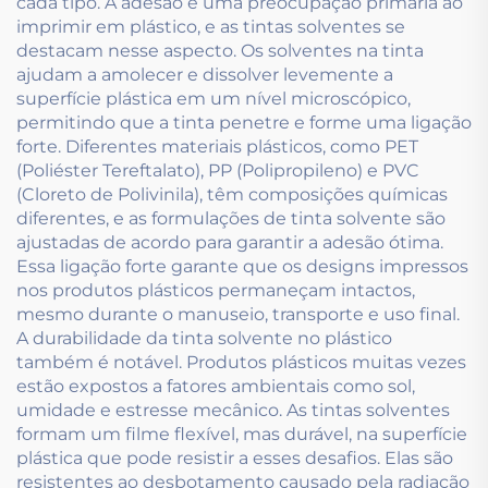
cada tipo. A adesão é uma preocupação primária ao
imprimir em plástico, e as tintas solventes se
destacam nesse aspecto. Os solventes na tinta
ajudam a amolecer e dissolver levemente a
superfície plástica em um nível microscópico,
permitindo que a tinta penetre e forme uma ligação
forte. Diferentes materiais plásticos, como PET
(Poliéster Tereftalato), PP (Polipropileno) e PVC
(Cloreto de Polivinila), têm composições químicas
diferentes, e as formulações de tinta solvente são
ajustadas de acordo para garantir a adesão ótima.
Essa ligação forte garante que os designs impressos
nos produtos plásticos permaneçam intactos,
mesmo durante o manuseio, transporte e uso final.
A durabilidade da tinta solvente no plástico
também é notável. Produtos plásticos muitas vezes
estão expostos a fatores ambientais como sol,
umidade e estresse mecânico. As tintas solventes
formam um filme flexível, mas durável, na superfície
plástica que pode resistir a esses desafios. Elas são
resistentes ao desbotamento causado pela radiação