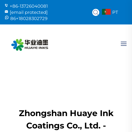
+86-13726040081
PT
[email protected]
86+18028302729
Zhongshan Huaye Ink
Coatings Co., Ltd. -