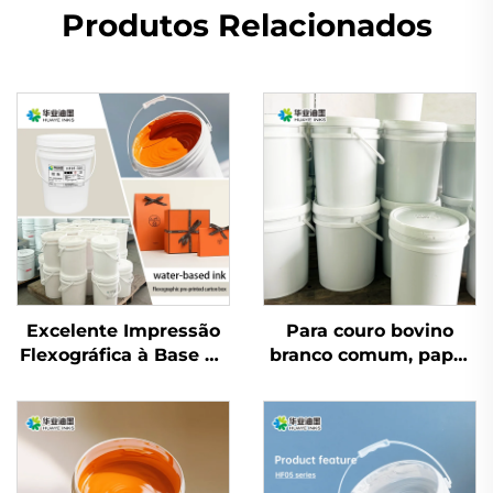
Produtos Relacionados
Excelente Impressão
Para couro bovino
Flexográfica à Base de
branco comum, papel
Água para Tinta para
coated e outros
Couro Bovino Branco
materiais, tintas de
Comum e Papel
impressão flexográfica
Coated para Muitos
à base de água de
Materiais
excelente qualidade