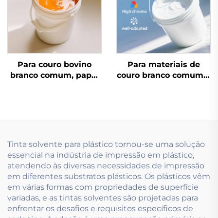
são aplicáveis.
Para couro bovino
Para materiais de
branco comum, papel
couro branco comum e
coated e outros
papel de couro, a tinta
materiais, tintas
à base de água
flexográficas à base de
performa
água de excelente
excepcionalmente
qualidade são
bem.
aplicáveis.
Tinta solvente para plástico tornou-se uma solução
essencial na indústria de impressão em plástico,
atendendo às diversas necessidades de impressão
em diferentes substratos plásticos. Os plásticos vêm
em várias formas com propriedades de superfície
variadas, e as tintas solventes são projetadas para
enfrentar os desafios e requisitos específicos de