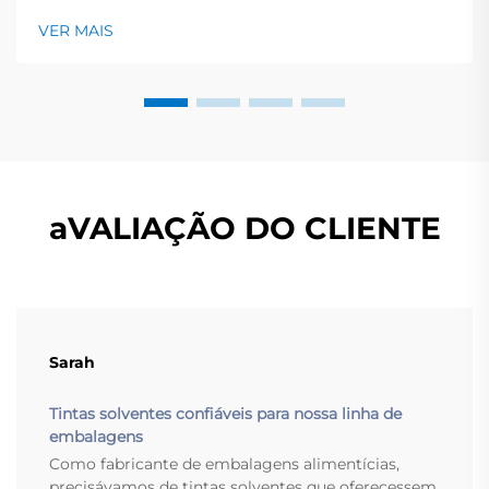
permanece limpa e brilhante. Este guia rápido oferece
VER MAIS
uma visão geral dos principais tipos de tinta, os
trabalhos que se encaixam e os pontos-chave a
verificar antes...
aVALIAÇÃO DO CLIENTE
Sarah
Tintas solventes confiáveis para nossa linha de
embalagens
Como fabricante de embalagens alimentícias,
precisávamos de tintas solventes que oferecessem