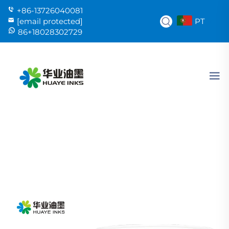
+86-13726040081
PT
[email protected]
86+18028302729