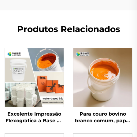
Produtos Relacionados
Excelente Impressão
Para couro bovino
Flexográfica à Base de
branco comum, papel
Água para Tinta para
coated e outros
Couro Bovino Branco
materiais, tintas