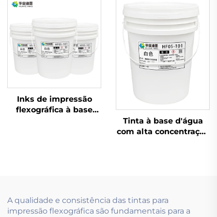
Comum e Papel
flexográficas à base de
Coated para Muitos
água de excelente
Materiais
qualidade são
aplicáveis.
Inks de impressão
flexográfica à base
d'água amplamente
Tinta à base d'água
utilizados em papéis
com alta concentração
revestidos leves e
e baixa viscosidade,
pesados
utilizando tecnologia
de impressão
flexográfica
A qualidade e consistência das tintas para
impressão flexográfica são fundamentais para a