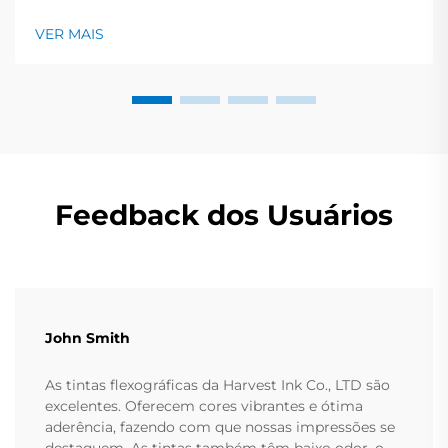
Ecológica As tintas à base de água normalmente
contêm cerca de 60 a 70 por cento de água
VER MAIS
misturada com resinas à base de plantas e corantes
não tóxicos. Isso significa que não há necessidade de...
Feedback dos Usuários
John Smith
As tintas flexográficas da Harvest Ink Co., LTD são
excelentes. Oferecem cores vibrantes e ótima
aderência, fazendo com que nossas impressões se
destaquem. As tintas também têm baixo odor, o