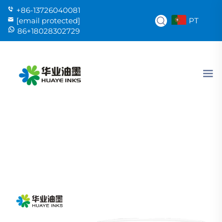
+86-13726040081
PT
[email protected]
86+18028302729