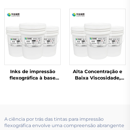
coated e outros
couro e outros
materiais, tintas
materiais, a tinta
flexográficas à base de
flexográfica à base
água de excelente
d'água é altamente
qualidade são
adequada para
aplicáveis.
aplicação.
Inks de impressão
Alta Concentração e
flexográfica à base
Baixa Viscosidade,
d'água amplamente
Especialmente
utilizados em papéis
Desenvolvida para
revestidos leves e
tintas à base de água
pesados
usadas na Tecnologia
de Pré-impressão.
A ciência por trás das tintas para impressão
flexográfica envolve uma compreensão abrangente