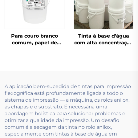
Para couro branco
Tinta à base d'água
comum, papel de
com alta concentração
couro e outros
e baixa viscosidade,
materiais, a tinta
utilizando tecnologia
flexográfica à base
de impressão de tinta
d'água é altamente
flexográfica
adequada para
aplicação.
A aplicação bem-sucedida de tintas para impressão
flexográfica está profundamente ligada a todo o
sistema de impressão — a máquina, os rolos anilox,
as chapas e o substrato. É necessária uma
abordagem holística para solucionar problemas e
otimizar a qualidade da impressão. Um desafio
comum é a secagem da tinta no rolo anilox,
especialmente com tintas à base de água em