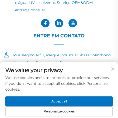
d'água, UV, a solvente. Serviço OEM&ODM,
entrega pontual.
ENTRE EM CONTATO
Rua Jieqing N.º 2, Parque Industrial Shazai, Minzhong
Zhongshan, Província de Guangdong
We value your privacy
+86-13726040081
We use cookies and similar tools to provide our services.
If you don't want to accept all cookies, click Personalize
[email protected]
cookies.
Accept all
Direitos autorais © 2025 por HUAYE INK&PAINT CO.,LTD
Política de Privacidade
Personalize cookies