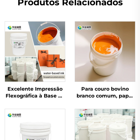
Produtos Relacionados
Excelente Impressão
Para couro bovino
Flexográfica à Base de
branco comum, papel
Água para Tinta para
coated e outros
Couro Bovino Branco
materiais, tintas
Comum e Papel
flexográficas à base de
Coated para Muitos
água de excelente
Materiais
qualidade são
aplicáveis.