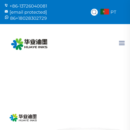
+86-13726040081
PT
[email protected]
86+18028302729