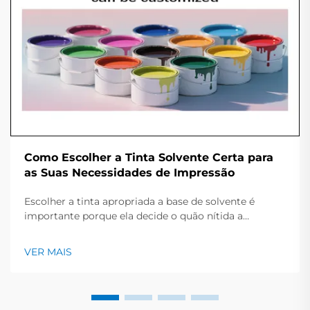
Como Escolher a Tinta Solvente Certa para
as Suas Necessidades de Impressão
Escolher a tinta apropriada a base de solvente é
importante porque ela decide o quão nítida a
impressão parece e por quanto tempo a peça
permanece limpa e brilhante. Este guia rápido oferece
VER MAIS
uma visão geral dos principais tipos de tinta, os
trabalhos que se encaixam e os pontos-chave a
verificar antes...