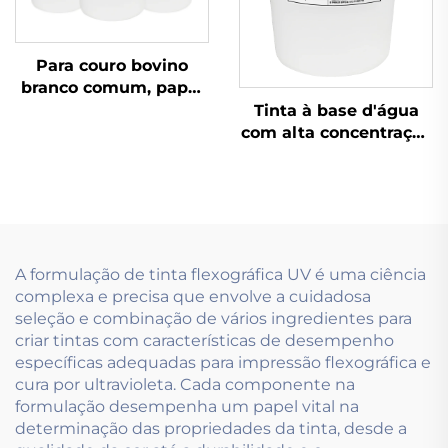
Para couro bovino
branco comum, papel
coated e outros
Tinta à base d'água
materiais, tintas
com alta concentração
flexográficas à base de
e baixa viscosidade,
água de excelente
utilizando tecnologia
qualidade são
de impressão
aplicáveis.
flexográfica
A formulação de tinta flexográfica UV é uma ciência
complexa e precisa que envolve a cuidadosa
seleção e combinação de vários ingredientes para
criar tintas com características de desempenho
específicas adequadas para impressão flexográfica e
cura por ultravioleta. Cada componente na
formulação desempenha um papel vital na
determinação das propriedades da tinta, desde a