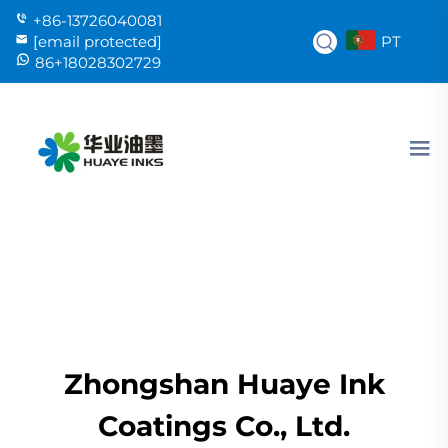
+86-13726040081
PT
[email protected]
86+18028302729
Zhongshan Huaye Ink
Coatings Co., Ltd.