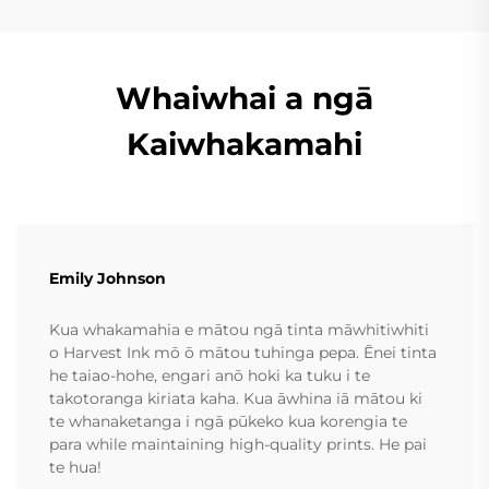
Whaiwhai a ngā
Kaiwhakamahi
Emily Johnson
Kua whakamahia e mātou ngā tinta māwhitiwhiti
o Harvest Ink mō ō mātou tuhinga pepa. Ēnei tinta
he taiao-hohe, engari anō hoki ka tuku i te
takotoranga kiriata kaha. Kua āwhina iā mātou ki
te whanaketanga i ngā pūkeko kua korengia te
para while maintaining high-quality prints. He pai
te hua!