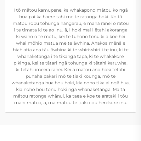
I tō mātou kamupene, ka whakapono mātou ko ngā
hua pai ka haere tahi me te ratonga hoki. Ko tā
mātou rōpū tohunga hangarau, e maha rānei o rātou
i te tīmata ki te ao inu, ā, i hoki mai i ētahi akoranga
ki waho o te motu, kei te tūhono tonu ki a koe hei
whai mōhio matua me te āwhina. Ahakoa mēnā e
hiahiatia ana tāu āwhina ki te whiriwhiri i te inu, ki te
whanaketanga i te tikanga tapa, ki te whakakore
pikinga, kei te tātari ngā tohunga ki tētahi karuwha,
ki tētahi imeera rānei. Kei a mātou anō hoki tētahi
punaha pakari mō te tiaki kounga, mō te
whanaketanga hua hou hoki, kia noho tika ai ngā hua,
kia noho hou tonu hoki ngā whanaketanga. Mā tā
mātou ratonga whānui, ka taea e koe te arataki i tōu
mahi matua, ā, mā mātou te tiaki i ōu herekore inu.