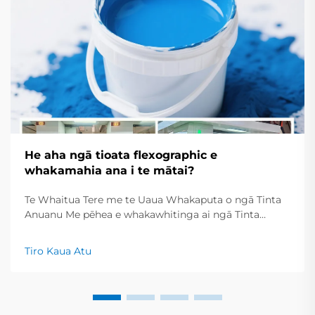
He aha ngā tioata flexographic e
whakamahia ana i te mātai?
Te Whaitua Tere me te Uaua Whakaputa o ngā Tinta
Anuanu Me pēhea e whakawhitinga ai ngā Tinta
Anuanu i te Maroke Tere mō ngā Rautaki Printa Tere
Ko ngā tinta printa anuanu e maroke ana tere tere, nā
Tiro Kaua Atu
reira he pai mō te whakaputa i te nuinga o ngā kōrero
tuhinga...