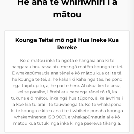
He aha te whiriwhiri i a
mātou
Kounga Teitei mō ngā Hua Ineke Kua
Rereke
Ko ō mātou inka tā ngota e hangaia ana ki te
hangarau hou rawa atu me ngā matēra kounga teitei.
E whakapūmautia ana tēnei e kō mātou kua oti te tā,
he kounga teitei, ā, he kākāriki kaha ngā tae, he pono
ngā taipitopito, ā, he pai te here. Ahakoa kei te pepa,
kei te paraihe, i ētahi atu papanga rānei tō tā, ka
tukuna e ō mātou inka ngā hua tūpono, ā, ka āwhina i
a koe kia tū ārai i te tauwaenga tā. Ko te whakapono
ki te kounga e kitea ana i te tiwhikete punaha kounga
whakaminenga ISO 9001, e whakapūmautia ai e kō
mātou kua tutuki ngā inka ki ngā paerewa tikangia.