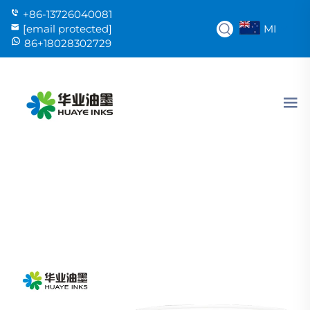
+86-13726040081
MI
[email protected]
86+18028302729