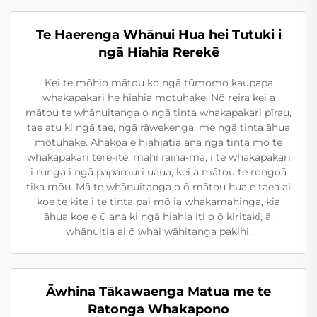
Te Haerenga Whānui Hua hei Tutuki i
ngā Hiahia Rerekē
Kei te mōhio mātou ko ngā tūmomo kaupapa
whakapakari he hiahia motuhake. Nō reira kei a
mātou te whānuitanga o ngā tinta whakapakari pīrau,
tae atu ki ngā tae, ngā rāwekenga, me ngā tinta āhua
motuhake. Ahakoa e hiahiatia ana ngā tinta mō te
whakapakari tere-ite, mahi raina-mā, i te whakapakari
i runga i ngā papamuri uaua, kei a mātou te rongoā
tika mōu. Mā te whānuitanga o ō mātou hua e taea ai
koe te kite i te tinta pai mō ia whakamahinga, kia
āhua koe e ū ana ki ngā hiahia iti o ō kiritaki, ā,
whānuitia ai ō whai wāhitanga pakihi.
Āwhina Tākawaenga Matua me te
Ratonga Whakapono