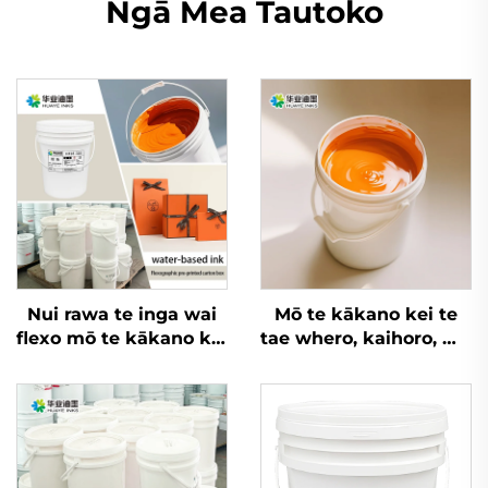
Ngā Mea Tautoko
Nui rawa te inga wai
Mō te kākano kei te
flexo mō te kākano kei
tae whero, kaihoro, me
te tae whero, kaihoro,
ētahi atu rauemi, e
me ngā kaihoro mō
taea ana ngā inga
ētahi rauemi
whakatupu wai flexo
nui rawa