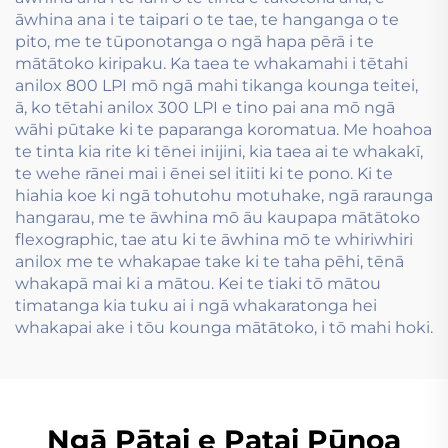
āwhina ana i te taipari o te tae, te hanganga o te
pito, me te tūponotanga o ngā hapa pērā i te
mātātoko kiripaku. Ka taea te whakamahi i tētahi
anilox 800 LPI mō ngā mahi tikanga kounga teitei,
ā, ko tētahi anilox 300 LPI e tino pai ana mō ngā
wāhi pūtake ki te paparanga koromatua. Me hoahoa
te tinta kia rite ki tēnei inijini, kia taea ai te whakakī,
te wehe rānei mai i ēnei sel itiiti ki te pono. Ki te
hiahia koe ki ngā tohutohu motuhake, ngā raraunga
hangarau, me te āwhina mō āu kaupapa mātātoko
flexographic, tae atu ki te āwhina mō te whiriwhiri
anilox me te whakapae take ki te taha pēhi, tēnā
whakapā mai ki a mātou. Kei te tiaki tō mātou
timatanga kia tuku ai i ngā whakaratonga hei
whakapai ake i tōu kounga mātātoko, i tō mahi hoki.
Ngā Pātai e Patai Pūnoa