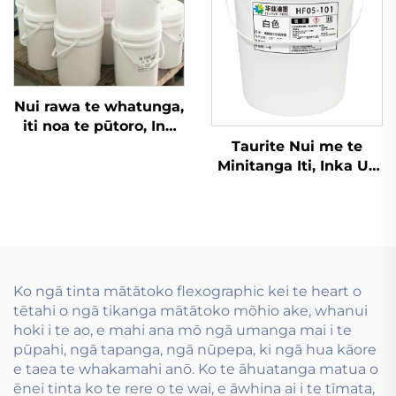
Nui rawa te whatunga,
iti noa te pūtoro, Inu
wai whakamahia i te
Taurite Nui me te
hanga tauira flexo inu
Minitanga Iti, Inka Ua
wai.
whakamahi i te Taura
Whakapapa
Flexographic
Ko ngā tinta mātātoko flexographic kei te heart o
tētahi o ngā tikanga mātātoko mōhio ake, whanui
hoki i te ao, e mahi ana mō ngā umanga mai i te
pūpahi, ngā tapanga, ngā nūpepa, ki ngā hua kāore
e taea te whakamahi anō. Ko te āhuatanga matua o
ēnei tinta ko te rere o te wai, e āwhina ai i te tīmata,