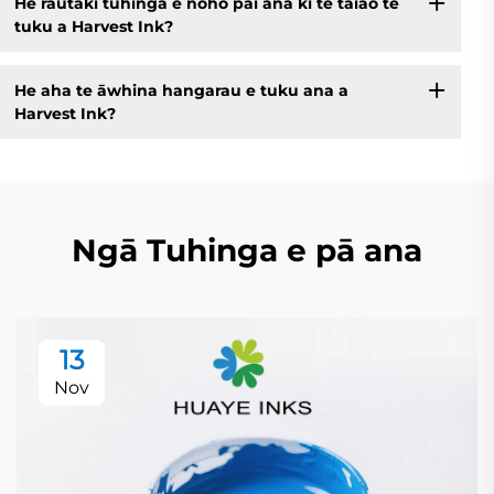
He rautaki tuhinga e noho pai ana ki te taiao te
tuku a Harvest Ink?
He aha te āwhina hangarau e tuku ana a
Harvest Ink?
Ngā Tuhinga e pā ana
13
Nov