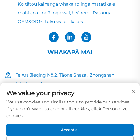
Ko tātou kaihanga whakairo inga matatika e
mahi ana i ngā inga wai, UV, rerei. Ratonga
OEM&ODM, tuku wā e tika ana.
WHAKAPĀ MAI
Te Ara Jieqing Nō.2, Tāone Shazai, Zhongshan
Minzhong, Guangdong
We value your privacy
+86-13726040081
We use cookies and similar tools to provide our services.
If you don't want to accept all cookies, click Personalize
[email protected]
cookies.
Accept all
Uraiti takitahi © 2025 mō HUAYE INK&PAINT CO.,LTD
Kaupapa
Tūmataiti