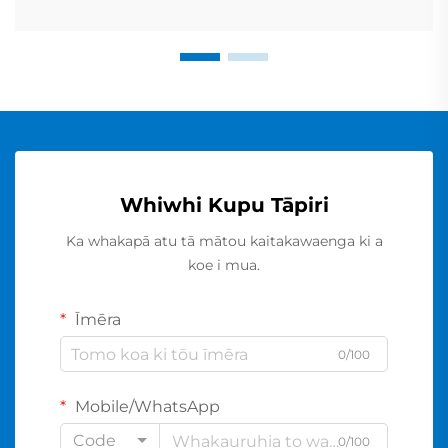
Whiwhi Kupu Tāpiri
Ka whakapā atu tā mātou kaitakawaenga ki a
koe i mua.
Īmēra
0/100
Mobile/WhatsApp
Code
0/100