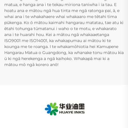
matua, e hanga ana i te tekau miriona taniwha i ia tau. E
hoatu ana e mātou ngā hua tinta me ngā ratonga pai, ā, e
whai ana i te whakahaere whai whakaaro me tētahi tima
pūkenga. Ko ō mātou kaimahi hangarau matatau, tae atu ki
ētahi tohunga tūmatanui i waho o te motu, e whakarato
ana i te huarahi hou. Kei a mātou ngā whakaaetanga
ISO9001 me ISO14001, ka whakapumau ai mātou ki te
kounga me te roanga. I te whakamōhiotia hei Kamupene
Hangarau Matua o Guangdong, ka whanake tonu mātou kia
ū ki ngā herekenga a ngā kaihoko. Whakapā mai ki a
mātou mō ngā korero anō!