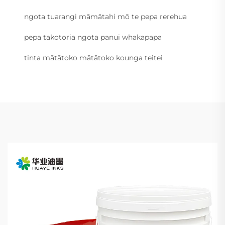
ngota tuarangi māmātahi mō te pepa rerehua
pepa takotoria ngota panui whakapapa
tinta mātātoko mātātoko kounga teitei