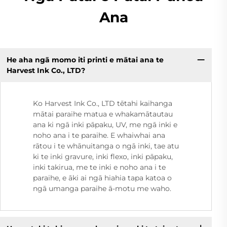
Ana
He aha ngā momo iti printi e mātai ana te
Harvest Ink Co., LTD?
Ko Harvest Ink Co., LTD tētahi kaihanga
mātai paraihe matua e whakamātautau
ana ki ngā inki pāpaku, UV, me ngā inki e
noho ana i te paraihe. E whaiwhai ana
rātou i te whānuitanga o ngā inki, tae atu
ki te inki gravure, inki flexo, inki pāpaku,
inki takirua, me te inki e noho ana i te
paraihe, e āki ai ngā hiahia tapa katoa o
ngā umanga paraihe ā-motu me waho.