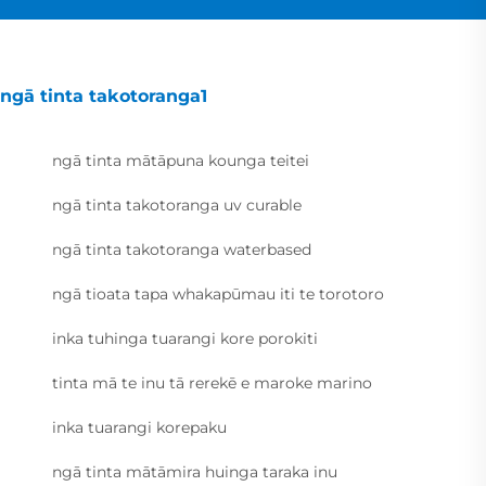
ngā tinta takotoranga1
ngā tinta mātāpuna kounga teitei
ngā tinta takotoranga uv curable
ngā tinta takotoranga waterbased
ngā tioata tapa whakapūmau iti te torotoro
inka tuhinga tuarangi kore porokiti
tinta mā te inu tā rerekē e maroke marino
inka tuarangi korepaku
ngā tinta mātāmira huinga taraka inu