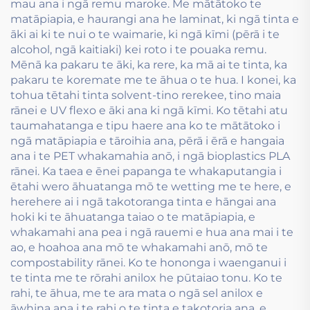
mau ana i ngā remu maroke. Me mātātoko te
matāpiapia, e haurangi ana he laminat, ki ngā tinta e
āki ai ki te nui o te waimarie, ki ngā kīmi (pērā i te
alcohol, ngā kaitiaki) kei roto i te pouaka remu.
Mēnā ka pakaru te āki, ka rere, ka mā ai te tinta, ka
pakaru te koremate me te āhua o te hua. I konei, ka
tohua tētahi tinta solvent-tino rerekee, tino maia
rānei e UV flexo e āki ana ki ngā kīmi. Ko tētahi atu
taumahatanga e tipu haere ana ko te mātātoko i
ngā matāpiapia e tāroihia ana, pērā i ērā e hangaia
ana i te PET whakamahia anō, i ngā bioplastics PLA
rānei. Ka taea e ēnei papanga te whakaputangia i
ētahi wero āhuatanga mō te wetting me te here, e
herehere ai i ngā takotoranga tinta e hāngai ana
hoki ki te āhuatanga taiao o te matāpiapia, e
whakamahi ana pea i ngā rauemi e hua ana mai i te
ao, e hoahoa ana mō te whakamahi anō, mō te
compostability rānei. Ko te hononga i waenganui i
te tinta me te rōrahi anilox he pūtaiao tonu. Ko te
rahi, te āhua, me te ara mata o ngā sel anilox e
āwhina ana i te rahi o te tinta e takotoria ana, e