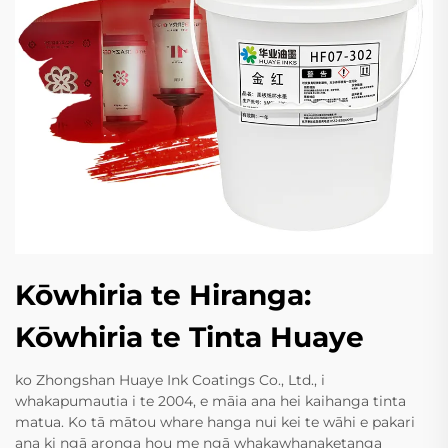
Kōwhiria te Hiranga:
Kōwhiria te Tinta Huaye
ko Zhongshan Huaye Ink Coatings Co., Ltd., i
whakapumautia i te 2004, e māia ana hei kaihanga tinta
matua. Ko tā mātou whare hanga nui kei te wāhi e pakari
ana ki ngā aronga hou me ngā whakawhanaketanga