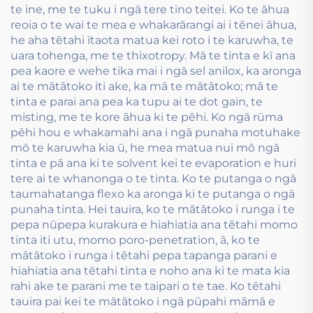
te ine, me te tuku i ngā tere tino teitei. Ko te āhua
reoia o te wai te mea e whakarārangi ai i tēnei āhua,
he aha tētahi ītaota matua kei roto i te karuwha, te
uara tohenga, me te thixotropy. Mā te tinta e kī ana
pea kaore e wehe tika mai i ngā sel anilox, ka aronga
ai te mātātoko iti ake, ka mā te mātātoko; mā te
tinta e parai ana pea ka tupu ai te dot gain, te
misting, me te kore āhua ki te pēhi. Ko ngā rūma
pēhi hou e whakamahi ana i ngā punaha motuhake
mō te karuwha kia ū, he mea matua nui mō ngā
tinta e pā ana ki te solvent kei te evaporation e huri
tere ai te whanonga o te tinta. Ko te putanga o ngā
taumahatanga flexo ka aronga ki te putanga o ngā
punaha tinta. Hei tauira, ko te mātātoko i runga i te
pepa nūpepa kurakura e hiahiatia ana tētahi momo
tinta iti utu, momo poro-penetration, ā, ko te
mātātoko i runga i tētahi pepa tapanga parani e
hiahiatia ana tētahi tinta e noho ana ki te mata kia
rahi ake te parani me te taipari o te tae. Ko tētahi
tauira pai kei te mātātoko i ngā pūpahi māmā e