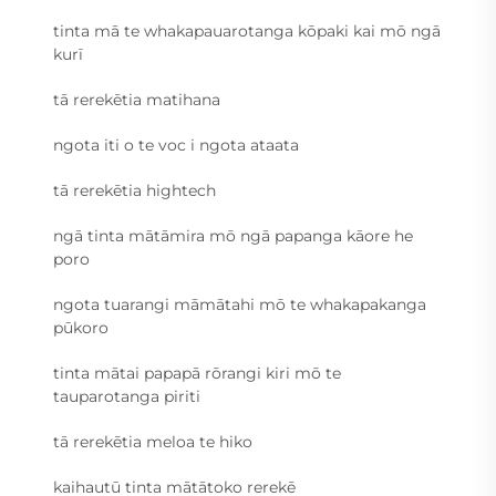
tinta mā te whakapauarotanga kōpaki kai mō ngā
kurī
tā rerekētia matihana
ngota iti o te voc i ngota ataata
tā rerekētia hightech
ngā tinta mātāmira mō ngā papanga kāore he
poro
ngota tuarangi māmātahi mō te whakapakanga
pūkoro
tinta mātai papapā rōrangi kiri mō te
tauparotanga piriti
tā rerekētia meloa te hiko
kaihautū tinta mātātoko rerekē