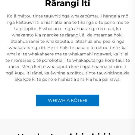
Rārangi Iti
Ko ā mātou tinte tauwhitinga whakapūmau i hangaia mō
ngā kaitauwhiti e hiahiatia ana te tikanga o te pono me te
taipitopito. E whai ana i ngā ahuatanga rere pai, ka
whakarato kia maroke te rārangi, ā, kia maamaa hoki,
ātaahua rānei te whakaputa, ā, ātaahua anō pea ki ngā
whakatairanga iti. He iti hoki te uaua o ā mātou tinte, ka
whai ai te whakahaere me te whakamahi ngawari, ka iti ai
te mōrearea o te porokotia, i te whakaputanga kore-taurite
rānei. Mēnā kei te whakaputa koe i ngā hoahoa pīroiro, i
ngā kupu iti rānei, ka āwhina a mātou tinte tauwhitinga kia
eke koe ki te pono e hiahiatia ana kia hua pai rawa.
WHIWHIA KŌTEHI