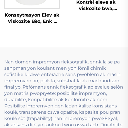
Kontrèl eleve ak
viskozite bwa,
espesyalman desine
Konseytrasyon Elev ak
pou enk a baz dlo ki
Viskozite Bèz, Enk a
sèvi nan teknoloji
baz dlo ki sèvi ak
preprim.
Teknoloji Flexograf
Nan domèn impremyon fleksografik, ennk la se pa
senpman yon koulant men yon fòmil chimik
sofistike ki dwe entèrache sans pwoblem ak masin
impremyon an, plak la, substrat la ak machandizan
final yo. Pèfòmans ennk fleksografik ap evalue selòn
yon matris pwopryete: posibilite impremyon,
durabilite, konpatibilite ak konfòmite ak nòm.
Posibilite impremyon gen ladan kalite konsistans
koulè, transparens oswa opasite, kapasite pou pran
koulè sòt (trapability) nan impremyon pwoSESyal,
ak absans difè yo tankou twou oswa tach. Durabilite