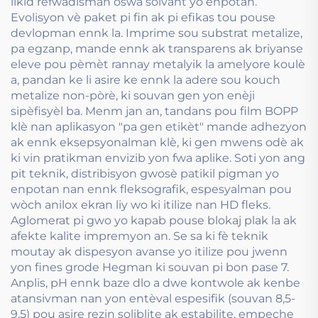
likid refwadisman oswa solvant yo enpotan.
Evolisyon vè paket pi fin ak pi efikas tou pouse
devlopman ennk la. Imprime sou substrat metalize,
pa egzanp, mande ennk ak transparens ak briyanse
eleve pou pèmèt rannay metalyik la amelyore koulè
a, pandan ke li asire ke ennk la adere sou kouch
metalize non-pòrè, ki souvan gen yon enèji
sipèfisyèl ba. Menm jan an, tandans pou film BOPP
klè nan aplikasyon "pa gen etikèt" mande adhezyon
ak ennk eksepsyonalman klè, ki gen mwens odè ak
ki vin pratikman envizib yon fwa aplike. Soti yon ang
pit teknik, distribisyon gwosè patikil pigman yo
enpotan nan ennk fleksografik, espesyalman pou
wòch anilox ekran liy wo ki itilize nan HD fleks.
Aglomerat pi gwo yo kapab pouse blokaj plak la ak
afekte kalite impremyon an. Se sa ki fè teknik
moutay ak dispesyon avanse yo itilize pou jwenn
yon fines grode Hegman ki souvan pi bon pase 7.
Anplis, pH ennk baze dlo a dwe kontwole ak kenbe
atansivman nan yon entèval espesifik (souvan 8,5-
9,5) pou asire rezin soliblite ak estabilite, empeche