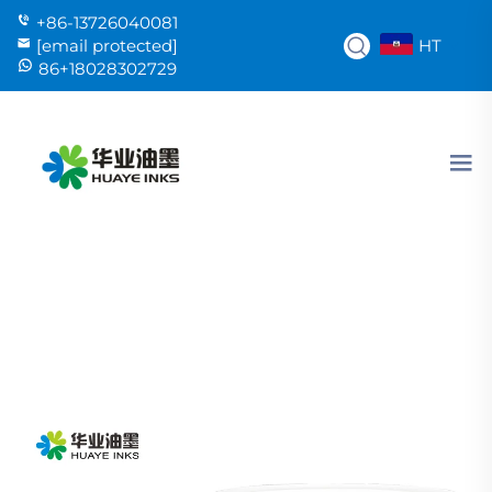
+86-13726040081
HT
[email protected]
86+18028302729