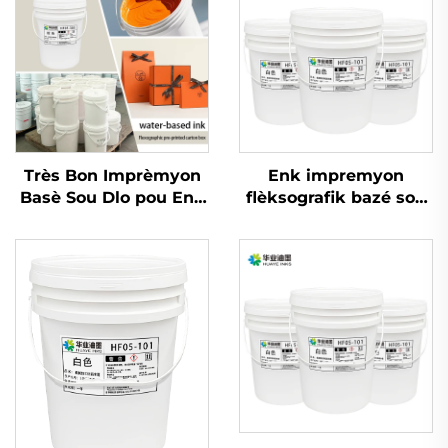
Très Bon Imprèmyon
Enk impremyon
Basè Sou Dlo pou Enk
flèksografik bazé sou
pou Papye Kow Ko
dlo ki gen liz ak zil
Blan Ordineri ak
pou sèvi nan papye
Papye Kouvè epi Lòt
kouvè a ton epi ton fò
Matriyèl