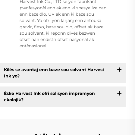
Harvest Ink Co., LTD se yon fabrikant
pwofesyonèl enn ak enn ki spesyalize nan
enn baze dlo, UV ak enn ki baze sou
solvant. Yo ofri yon larjanj enn antouka
gravir, flexo, baze sou dlo, offset ak baze
sou solvant, ki reponn divès bezwen
òfset nan endistri òfset nasyonal ak
entènasional.
Kilès se avantaj enn baze sou solvant Harvest
Ink yo?
Èske Harvest Ink ofri solisyon impremyon
ekolojik?