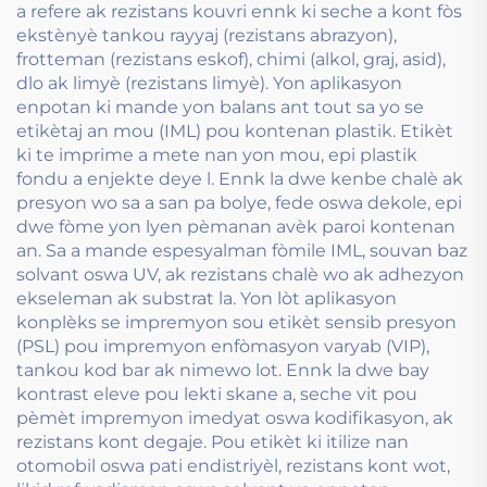
a refere ak rezistans kouvri ennk ki seche a kont fòs
ekstènyè tankou rayyaj (rezistans abrazyon),
frotteman (rezistans eskof), chimi (alkol, graj, asid),
dlo ak limyè (rezistans limyè). Yon aplikasyon
enpotan ki mande yon balans ant tout sa yo se
etikètaj an mou (IML) pou kontenan plastik. Etikèt
ki te imprime a mete nan yon mou, epi plastik
fondu a enjekte deye l. Ennk la dwe kenbe chalè ak
presyon wo sa a san pa bolye, fede oswa dekole, epi
dwe fòme yon lyen pèmanan avèk paroi kontenan
an. Sa a mande espesyalman fòmile IML, souvan baz
solvant oswa UV, ak rezistans chalè wo ak adhezyon
ekseleman ak substrat la. Yon lòt aplikasyon
konplèks se impremyon sou etikèt sensib presyon
(PSL) pou impremyon enfòmasyon varyab (VIP),
tankou kod bar ak nimewo lot. Ennk la dwe bay
kontrast eleve pou lekti skane a, seche vit pou
pèmèt impremyon imedyat oswa kodifikasyon, ak
rezistans kont degaje. Pou etikèt ki itilize nan
otomobil oswa pati endistriyèl, rezistans kont wot,