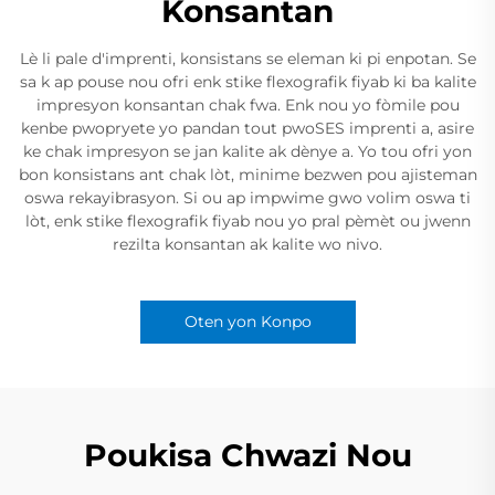
Konsantan
Lè li pale d'imprenti, konsistans se eleman ki pi enpotan. Se
sa k ap pouse nou ofri enk stike flexografik fiyab ki ba kalite
impresyon konsantan chak fwa. Enk nou yo fòmile pou
kenbe pwopryete yo pandan tout pwoSES imprenti a, asire
ke chak impresyon se jan kalite ak dènye a. Yo tou ofri yon
bon konsistans ant chak lòt, minime bezwen pou ajisteman
oswa rekayibrasyon. Si ou ap impwime gwo volim oswa ti
lòt, enk stike flexografik fiyab nou yo pral pèmèt ou jwenn
rezilta konsantan ak kalite wo nivo.
Oten yon Konpo
Poukisa Chwazi Nou