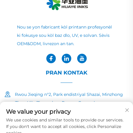
Nou se yon fabricant kòl printann profesyonèl
ki fokusye sou kòl baz dlo, UV, e solvan. Sèvis
OEM&ODM, livrezon an tan.
PRAN KONTAK
Rwou Jieqing n°2, Park endistriyal Shazai, Minzhong
Zhen, Vila Zhongshan, Povens Guangdong
We value your privacy
+86-13726040081
We use cookies and similar tools to provide our services.
If you don't want to accept all cookies, click Personalize
[email protected]