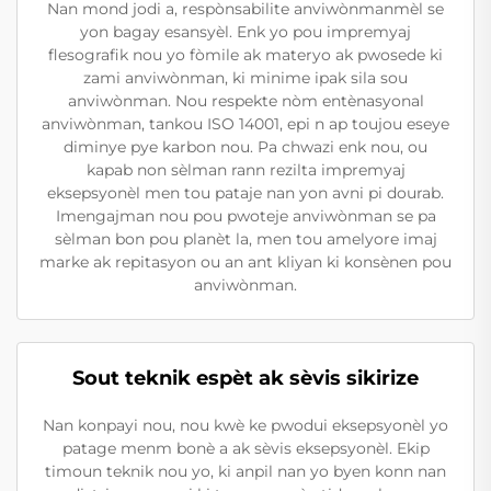
Nan mond jodi a, respònsabilite anviwònmanmèl se
yon bagay esansyèl. Enk yo pou impremyaj
flesografik nou yo fòmile ak materyo ak pwosede ki
zami anviwònman, ki minime ipak sila sou
anviwònman. Nou respekte nòm entènasyonal
anviwònman, tankou ISO 14001, epi n ap toujou eseye
diminye pye karbon nou. Pa chwazi enk nou, ou
kapab non sèlman rann rezilta impremyaj
eksepsyonèl men tou pataje nan yon avni pi dourab.
Imengajman nou pou pwoteje anviwònman se pa
sèlman bon pou planèt la, men tou amelyore imaj
marke ak repitasyon ou an ant kliyan ki konsènen pou
anviwònman.
Sout teknik espèt ak sèvis sikirize
Nan konpayi nou, nou kwè ke pwodui eksepsyonèl yo
patage menm bonè a ak sèvis eksepsyonèl. Ekip
timoun teknik nou yo, ki anpil nan yo byen konn nan