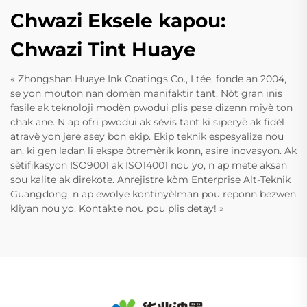
Chwazi Eksele kapou:
Chwazi Tint Huaye
« Zhongshan Huaye Ink Coatings Co., Ltée, fonde an 2004,
se yon mouton nan domèn manifaktir tant. Nòt gran inis
fasile ak teknoloji modèn pwodui plis pase dizenn miyè ton
chak ane. N ap ofri pwodui ak sèvis tant ki siperyè ak fidèl
atravè yon jere asey bon ekip. Ekip teknik espesyalize nou
an, ki gen ladan li ekspe òtremèrik konn, asire inovasyon. Ak
sètifikasyon ISO9001 ak ISO14001 nou yo, n ap mete aksan
sou kalite ak direkote. Anrejistre kòm Enterprise Alt-Teknik
Guangdong, n ap ewolye kontinyèlman pou reponn bezwen
kliyan nou yo. Kontakte nou pou plis detay! »