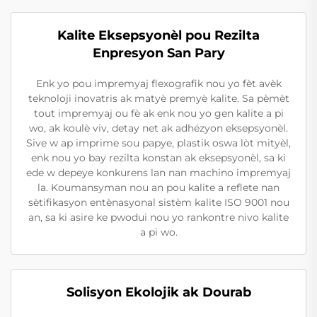
Kalite Eksepsyonèl pou Rezilta
Enpresyon San Pary
Enk yo pou impremyaj flexografik nou yo fèt avèk
teknoloji inovatris ak matyè premyè kalite. Sa pèmèt
tout impremyaj ou fè ak enk nou yo gen kalite a pi
wo, ak koulè viv, detay net ak adhézyon eksepsyonèl.
Sive w ap imprime sou papye, plastik oswa lòt mityèl,
enk nou yo bay rezilta konstan ak eksepsyonèl, sa ki
ede w depeye konkurens lan nan machino impremyaj
la. Koumansyman nou an pou kalite a reflete nan
sètifikasyon entènasyonal sistèm kalite ISO 9001 nou
an, sa ki asire ke pwodui nou yo rankontre nivo kalite
a pi wo.
Solisyon Ekolojik ak Dourab