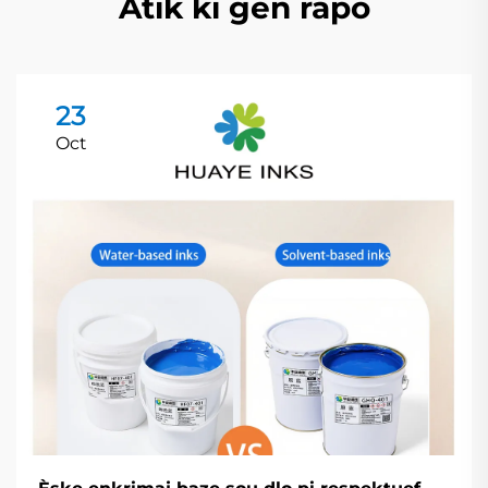
Atik ki gen rapò
23
Oct