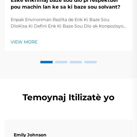
Èske enkrimaj baze sou dlo pi respektuef
pou machin lan ke sa ki baze sou solvant?
Enpak Environman Rezilta de Enk Ki Baze Sou
DloKisa Ki Defini Enk Ki Baze Sou Dlo ak Konpozisyon
Ekolojik LiEnk ki baze sou dlo genere konten
aproksimativman 60 a 70 pousan dlo mikse avèk
VIEW MORE
rezin ki soti nan pyante ak koulè non tok sik. Sa vle di
pa gen bezwen pou...
Temoynaj Itilizatè yo
Emily Johnson