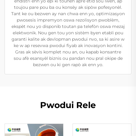
endistri enn yo epi ki tounen aprè etid sou lwen, ap
toujou pare pou ba ou konsèy ak sipòw pofesyonèl.
Tant ke ou bezwen ay nan chwa enn yo, optimizasyon
pwosesis impremyon oswa rezolisyon pwoblèm,
ekspèt nou yo disponib toutan pa telefòn oswa mezaj
elektwonik. Nou gen tou yon sistèm byen etabli pou
garanti kalite ak devlopman pwodui nvo, sa ki asire w
ke w ap resevwa pwodui fiyab ak inovasyon kontini.
Gras ak sèvis komplet nou an, ou kapab konsantre
sou afè esansyèl biznis ou pandan nou pral okipe de
bezwen ou ki gen rapò ak enn yo.
Pwodui Rele