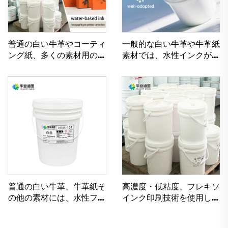
普通の白い牛革やコーティ
一般的な白い牛革や牛革紙
ング紙、多くの素材用の優
素材では、水性インクが非
れた水性フレキソ印刷イン
常に良好に機能します。
ク
普通の白い牛革、牛革紙そ
高濃度・低粘度、フレキソ
の他の素材には、水性フレ
インク印刷技術を使用した
キソインクが非常に適して
水性インク
います。