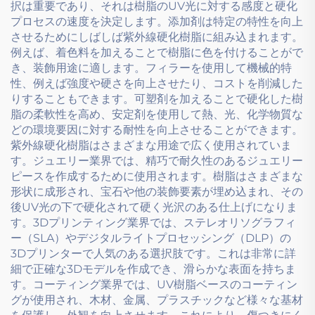
択は重要であり、それは樹脂のUV光に対する感度と硬化
プロセスの速度を決定します。添加剤は特定の特性を向上
させるためにしばしば紫外線硬化樹脂に組み込まれます。
例えば、着色料を加えることで樹脂に色を付けることがで
き、装飾用途に適します。フィラーを使用して機械的特
性、例えば強度や硬さを向上させたり、コストを削減した
りすることもできます。可塑剤を加えることで硬化した樹
脂の柔軟性を高め、安定剤を使用して熱、光、化学物質な
どの環境要因に対する耐性を向上させることができます。
紫外線硬化樹脂はさまざまな用途で広く使用されていま
す。ジュエリー業界では、精巧で耐久性のあるジュエリー
ピースを作成するために使用されます。樹脂はさまざまな
形状に成形され、宝石や他の装飾要素が埋め込まれ、その
後UV光の下で硬化されて硬く光沢のある仕上げになりま
す。3Dプリンティング業界では、ステレオリソグラフィ
ー（SLA）やデジタルライトプロセッシング（DLP）の
3Dプリンターで人気のある選択肢です。これは非常に詳
細で正確な3Dモデルを作成でき、滑らかな表面を持ちま
す。コーティング業界では、UV樹脂ベースのコーティン
グが使用され、木材、金属、プラスチックなど様々な基材