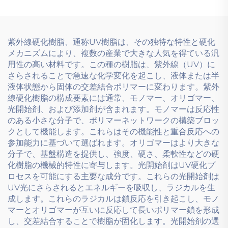
紫外線硬化樹脂、通称UV樹脂は、その独特な特性と硬化
メカニズムにより、複数の産業で大きな人気を得ている汎
用性の高い材料です。この種の樹脂は、紫外線（UV）に
さらされることで急速な化学変化を起こし、液体または半
液体状態から固体の交差結合ポリマーに変わります。紫外
線硬化樹脂の構成要素には通常、モノマー、オリゴマー、
光開始剤、および添加剤が含まれます。モノマーは反応性
のある小さな分子で、ポリマーネットワークの構築ブロッ
クとして機能します。これらはその機能性と重合反応への
参加能力に基づいて選ばれます。オリゴマーはより大きな
分子で、基盤構造を提供し、強度、硬さ、柔軟性などの硬
化樹脂の機械的特性に寄与します。光開始剤はUV硬化プ
ロセスを可能にする主要な成分です。これらの光開始剤は
UV光にさらされるとエネルギーを吸収し、ラジカルを生
成します。これらのラジカルは鎖反応を引き起こし、モノ
マーとオリゴマーが互いに反応して長いポリマー鎖を形成
し、交差結合することで樹脂が固化します。光開始剤の選