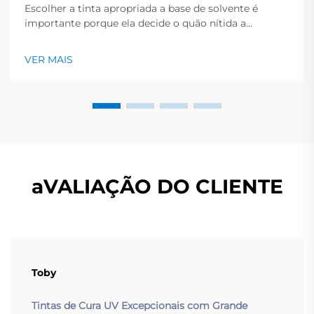
Escolher a tinta apropriada a base de solvente é
importante porque ela decide o quão nítida a
impressão parece e por quanto tempo a peça
permanece limpa e brilhante. Este guia rápido oferece
VER MAIS
uma visão geral dos principais tipos de tinta, os
trabalhos que se encaixam e os pontos-chave a
verificar antes...
aVALIAÇÃO DO CLIENTE
Toby
Tintas de Cura UV Excepcionais com Grande