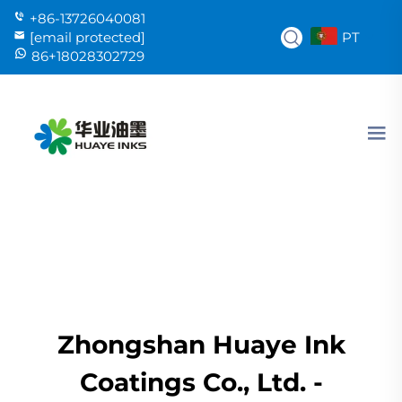
+86-13726040081
PT
[email protected]
86+18028302729
Zhongshan Huaye Ink
Coatings Co., Ltd. -