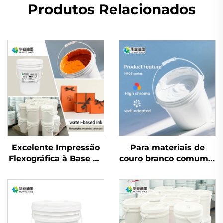
Produtos Relacionados
Excelente Impressão
Para materiais de
Flexográfica à Base de
couro branco comum e
Água para Tinta para
papel de couro, a tinta
Couro Bovino Branco
à base de água
Comum e Papel
performa
Coated para Muitos
excepcionalmente
Materiais
bem.