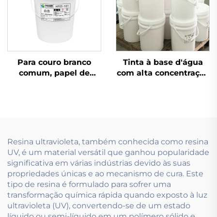
Para couro branco
Tinta à base d'água
comum, papel de
com alta concentração
couro e outros
e baixa viscosidade,
materiais, a tinta
utilizando tecnologia
flexográfica à base
de impressão de tinta
d'água é altamente
flexográfica
adequada para
aplicação.
Resina ultravioleta, também conhecida como resina
UV, é um material versátil que ganhou popularidade
significativa em várias indústrias devido às suas
propriedades únicas e ao mecanismo de cura. Este
tipo de resina é formulado para sofrer uma
transformação química rápida quando exposto à luz
ultravioleta (UV), convertendo-se de um estado
líquido ou semi-líquido em um polímero sólido e