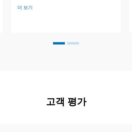
입니다. 훌륭한 품질 보증(QA) 팀은 모든
더 보기
드럼, 병, 캔을 꼼꼼히 확인하여 구매자가
뚜껑을 열 때 안심할 수 있도록 합니다. 오
늘 우리는 ...
고객 평가