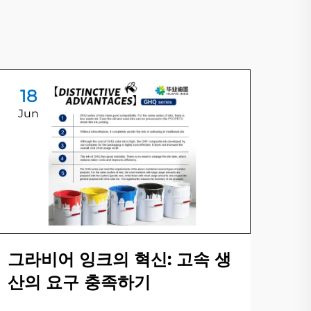
18
1
Jun
Ju
물
를
그라비어 잉크의 혁신: 고속 생
산의 요구 충족하기
최근
름과