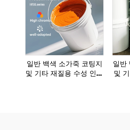
일반 백색 소가죽 코팅지
일반 
및 기타 재질용 수성 인쇄
및 
잉크에 매우 적합
플렉소
크가