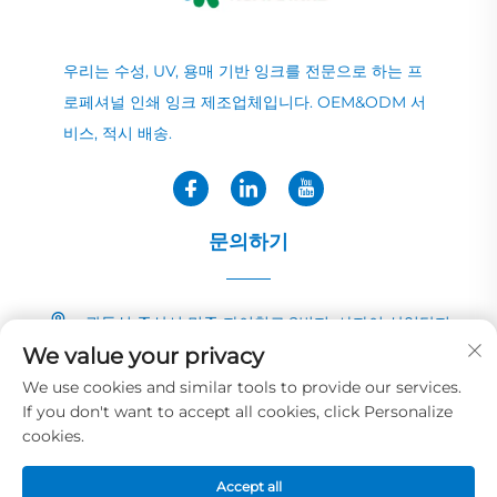
우리는 수성, UV, 용매 기반 잉크를 전문으로 하는 프
로페셔널 인쇄 잉크 제조업체입니다. OEM&ODM 서
비스, 적시 배송.
문의하기
광둥성 중산시 민중 자이칭로 2번지, 샤자이 산업단지
We value your privacy
+86-13726040081
We use cookies and similar tools to provide our services.
If you don't want to accept all cookies, click Personalize
[email protected]
cookies.
Accept all