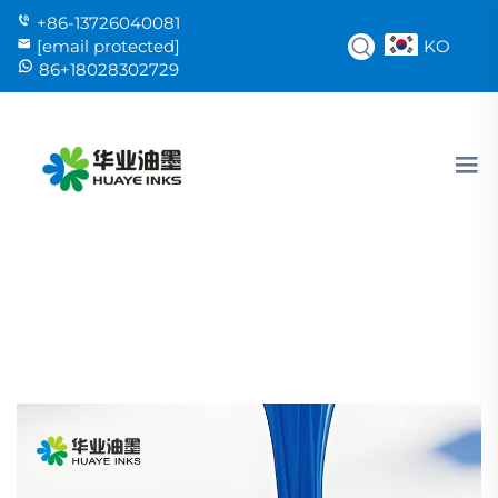
+86-13726040081
KO
[email protected]
86+18028302729