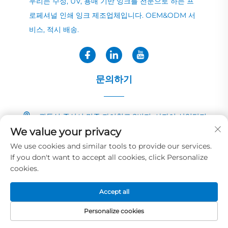
우리는 수성, UV, 용매 기반 잉크를 전문으로 하는 프
로페셔널 인쇄 잉크 제조업체입니다. OEM&ODM 서
비스, 적시 배송.
문의하기
광둥성 중산시 민중 자이칭로 2번지, 샤자이 산업단지
We value your privacy
+86-13726040081
We use cookies and similar tools to provide our services.
If you don't want to accept all cookies, click Personalize
[email protected]
cookies.
Accept all
저작권 © 2025 화예 잉크&페인트 코.,LTD 소유
개인정보 보호정책
Personalize cookies
홈페이지
제품
이메일
전화번호