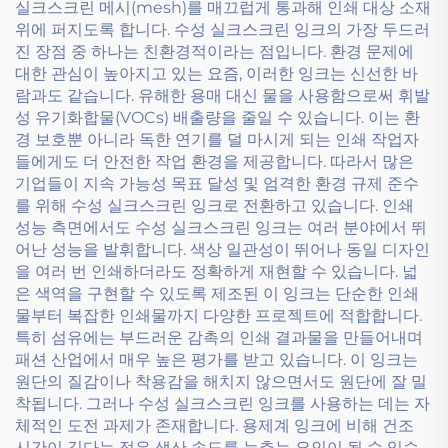
실크스크린 메시(mesh)를 매끄럽게 통과해 인쇄 대상 소재
위에 퍼지도록 합니다. 수성 실크스크린 잉크의 가장 두드러
진 장점 중 하나는 친환경적이라는 점입니다. 환경 문제에
대한 관심이 높아지고 있는 요즘, 이러한 잉크는 신선한 바
람과도 같습니다. 유해한 용매 대신 물을 사용함으로써 휘발
성 유기화합물(VOCs) 배출량을 줄일 수 있습니다. 이는 환
경 보호뿐 아니라 독한 연기를 덜 마시게 되는 인쇄 작업자
들에게도 더 안전한 작업 환경을 제공합니다. 따라서 많은
기업들이 지속 가능성 목표 달성 및 엄격한 환경 규제 준수
를 위해 수성 실크스크린 잉크로 전환하고 있습니다. 인쇄
성능 측면에서도 수성 실크스크린 잉크는 여러 분야에서 뛰
어난 성능을 발휘합니다. 색상 일관성이 뛰어나 동일 디자인
을 여러 번 인쇄하더라도 정확하게 재현할 수 있습니다. 넓
은 색역을 구현할 수 있도록 제조된 이 잉크는 단순한 인쇄
물부터 복잡한 인쇄물까지 다양한 프로젝트에 적합합니다.
특히 섬유에는 부드러운 감촉의 인쇄 결과물을 만들어내며
패션 산업에서 매우 높은 평가를 받고 있습니다. 이 잉크는
원단의 질감이나 착용감을 해치지 않으면서도 원단에 잘 밀
착됩니다. 그러나 수성 실크스크린 잉크를 사용하는 데는 자
체적인 도전 과제가 존재합니다. 용제계 잉크에 비해 건조
시간이 길다는 점은 생산 속도를 늦추는 요인이 될 수 있습