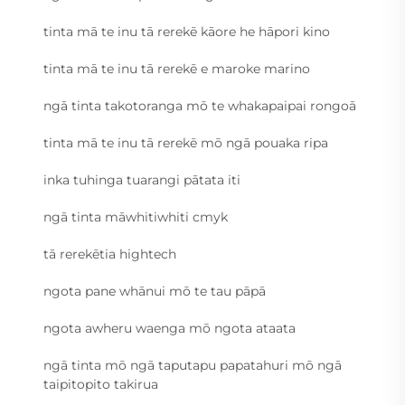
tinta mā te inu tā rerekē kāore he hāpori kino
tinta mā te inu tā rerekē e maroke marino
ngā tinta takotoranga mō te whakapaipai rongoā
tinta mā te inu tā rerekē mō ngā pouaka ripa
inka tuhinga tuarangi pātata iti
ngā tinta māwhitiwhiti cmyk
tā rerekētia hightech
ngota pane whānui mō te tau pāpā
ngota awheru waenga mō ngota ataata
ngā tinta mō ngā taputapu papatahuri mō ngā
taipitopito takirua