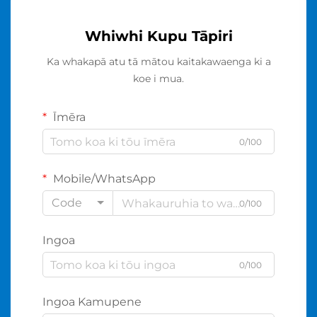
Whiwhi Kupu Tāpiri
Ka whakapā atu tā mātou kaitakawaenga ki a
koe i mua.
Īmēra
0/100
Mobile/WhatsApp
Code
0/100
Ingoa
0/100
Ingoa Kamupene