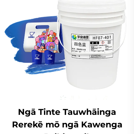
Ngā Tinte Tauwhāinga
Rerekē mō ngā Kawenga