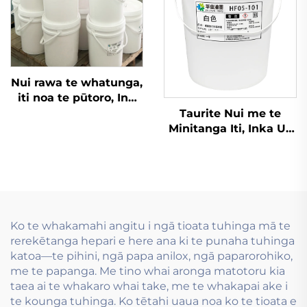
Nui rawa te whatunga,
iti noa te pūtoro, Inu
wai whakamahia i te
Taurite Nui me te
hanga tauira flexo inu
Minitanga Iti, Inka Ua
wai.
whakamahi i te Taura
Whakapapa
Flexographic
Ko te whakamahi angitu i ngā tioata tuhinga mā te
rerekētanga hepari e here ana ki te punaha tuhinga
katoa—te pihini, ngā papa anilox, ngā paparorohiko,
me te papanga. Me tino whai aronga matotoru kia
taea ai te whakaro whai take, me te whakapai ake i
te kounga tuhinga. Ko tētahi uaua noa ko te tioata e