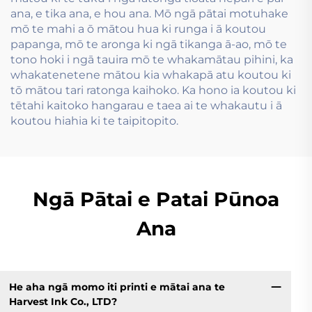
ana, e tika ana, e hou ana. Mō ngā pātai motuhake
mō te mahi a ō mātou hua ki runga i ā koutou
papanga, mō te aronga ki ngā tikanga ā-ao, mō te
tono hoki i ngā tauira mō te whakamātau pihini, ka
whakatenetene mātou kia whakapā atu koutou ki
tō mātou tari ratonga kaihoko. Ka hono ia koutou ki
tētahi kaitoko hangarau e taea ai te whakautu i ā
koutou hiahia ki te taipitopito.
Ngā Pātai e Patai Pūnoa
Ana
He aha ngā momo iti printi e mātai ana te
Harvest Ink Co., LTD?