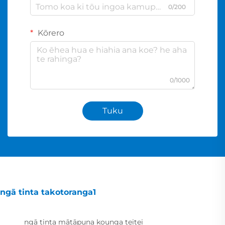
0/200
Kōrero
0/1000
Tuku
ngā tinta takotoranga1
ngā tinta mātāpuna kounga teitei