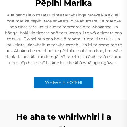
Pēpihi Marika
Kua hangaia ō maatau tinte tauwhāinga rerekē kia āki ai i
ngā marika pēpihi tere rawa atu o te ahumāra. Ka maroke
ngā tinte tere, ka iti ake te mōrearea o te whakapae, ka
hāngai hoki kia tīmata anō te tukanga, i te wā e tīmata ana
te tuku. E whai hua ana hoki ō maatau tinte ki te tuku i ia
karu tinte, kia whaihua te whakamahi, kia iti te parae me te
utu. Ahakoa he mahi nui te pēpihi e mahi ana koe, i te wā e
hiahiatia ana kia tutuki ngā wā tapairu, ka āwhina ō maatau
tinte pēpihi rerekē i a koe kia eke ki ō whāinga ngāwari.
WHIWHIA KŌTEHI
He aha te whiriwhiri i a