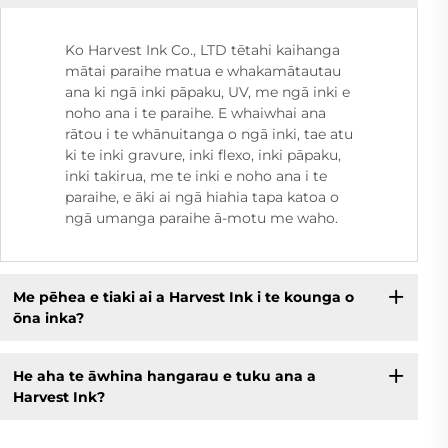
Ko Harvest Ink Co., LTD tētahi kaihanga
mātai paraihe matua e whakamātautau
ana ki ngā inki pāpaku, UV, me ngā inki e
noho ana i te paraihe. E whaiwhai ana
rātou i te whānuitanga o ngā inki, tae atu
ki te inki gravure, inki flexo, inki pāpaku,
inki takirua, me te inki e noho ana i te
paraihe, e āki ai ngā hiahia tapa katoa o
ngā umanga paraihe ā-motu me waho.
Me pēhea e tiaki ai a Harvest Ink i te kounga o
ōna inka?
He aha te āwhina hangarau e tuku ana a
Harvest Ink?