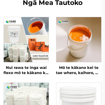
Ngā Mea Tautoko
Nui rawa te inga wai
Mō te kākano kei te
flexo mō te kākano kei
tae whero, kaihoro, me
te tae whero, kaihoro,
ētahi atu rauemi, e
me ngā kaihoro mō
taea ana ngā inga
ētahi rauemi
whakatupu wai flexo
nui rawa