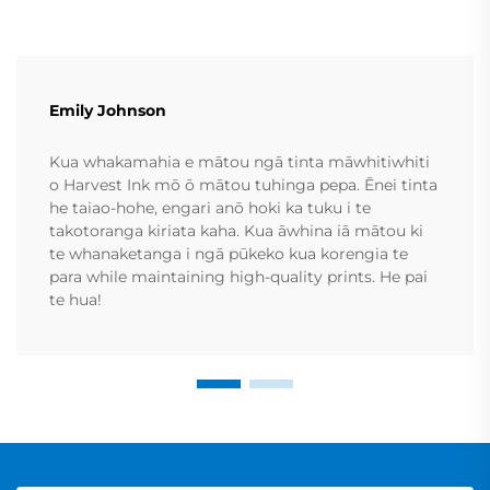
Emily Johnson
Kua whakamahia e mātou ngā tinta māwhitiwhiti
o Harvest Ink mō ō mātou tuhinga pepa. Ēnei tinta
he taiao-hohe, engari anō hoki ka tuku i te
takotoranga kiriata kaha. Kua āwhina iā mātou ki
te whanaketanga i ngā pūkeko kua korengia te
para while maintaining high-quality prints. He pai
te hua!