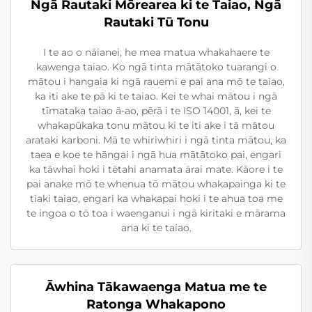
Ngā Rautaki Mōrearea ki te Taiao, Ngā
Rautaki Tū Tonu
I te ao o nāianei, he mea matua whakahaere te
kawenga taiao. Ko ngā tinta mātātoko tuarangi o
mātou i hangaia ki ngā rauemi e pai ana mō te taiao,
ka iti ake te pā ki te taiao. Kei te whai mātou i ngā
tīmataka taiao ā-ao, pērā i te ISO 14001, ā, kei te
whakapūkaka tonu mātou ki te iti ake i tā mātou
arataki karboni. Mā te whiriwhiri i ngā tinta mātou, ka
taea e koe te hāngai i ngā hua mātātoko pai, engari
ka tāwhai hoki i tētahi anamata ārai mate. Kāore i te
pai anake mō te whenua tō mātou whakapainga ki te
tiaki taiao, engari ka whakapai hoki i te ahua toa me
te ingoa o tō toa i waenganui i ngā kiritaki e mārama
ana ki te taiao.
Āwhina Tākawaenga Matua me te
Ratonga Whakapono