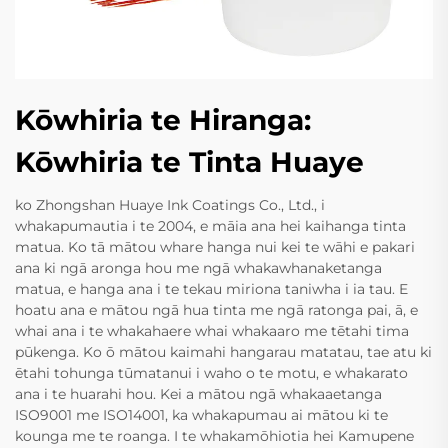
Kōwhiria te Hiranga:
Kōwhiria te Tinta Huaye
ko Zhongshan Huaye Ink Coatings Co., Ltd., i
whakapumautia i te 2004, e māia ana hei kaihanga tinta
matua. Ko tā mātou whare hanga nui kei te wāhi e pakari
ana ki ngā aronga hou me ngā whakawhanaketanga
matua, e hanga ana i te tekau miriona taniwha i ia tau. E
hoatu ana e mātou ngā hua tinta me ngā ratonga pai, ā, e
whai ana i te whakahaere whai whakaaro me tētahi tima
pūkenga. Ko ō mātou kaimahi hangarau matatau, tae atu ki
ētahi tohunga tūmatanui i waho o te motu, e whakarato
ana i te huarahi hou. Kei a mātou ngā whakaaetanga
ISO9001 me ISO14001, ka whakapumau ai mātou ki te
kounga me te roanga. I te whakamōhiotia hei Kamupene