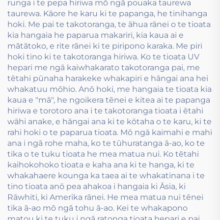
runga i te pepa hiriwa mō ngā pouaka taurewa
taurewa. Kāore he karu ki te papanga, he tinihanga
hoki. Me pai te takotoranga, te āhua rānei o te tioata
kia hangaia he paparua makariri, kia kaua ai e
mātātoko, e rite rānei ki te piripono karaka. Me piri
hoki tino ki te takotoranga hiriwa. Ko te tioata UV
hepari me ngā kaiwhakarato takotoranga pai, me
tētahi pūnaha harakeke whakapiri e hāngai ana hei
whakatuu mōhio. Anō hoki, me hangaia te tioata kia
kaua e "mā", he ngoikera tēnei e kitea ai te papanga
hiriwa e torotoro ana i te takotoranga tioata i ētahi
wāhi anake, e hāngai ana ki te kōtaha o te karu, ki te
rahi hoki o te paparua tioata. Mō ngā kaimahi e mahi
ana i ngā rohe maha, ko te tūhuratanga ā-ao, ko te
tika o te tuku tioata he mea matua nui. Ko tētahi
kaihokohoko tioata e kaha ana ki te hanga, ki te
whakahaere kounga ka taea ai te whakatinana i te
tino tioata anō pea ahakoa i hangaia ki Āsia, ki
Rāwhiti, ki Amerika rānei. He mea matua nui tēnei
tika ā-ao mō ngā tohu ā-ao. Kei te whakapono
matou ki te tuku i ngā ratonga tioata hepari e pai