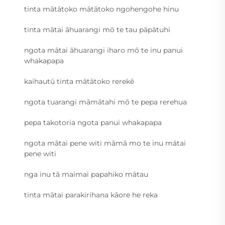
tinta mātātoko mātātoko ngohengohe hinu
tinta mātai āhuarangi mō te tau pāpātuhi
ngota mātai āhuarangi iharo mō te inu panui
whakapapa
kaihautū tinta mātātoko rerekē
ngota tuarangi māmātahi mō te pepa rerehua
pepa takotoria ngota panui whakapapa
ngota mātai pene witi māmā mo te inu mātai
pene witi
nga inu tā maimai papahiko mātau
tinta mātai parakirihana kāore he reka