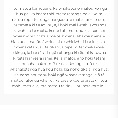
I tō mātou kamupene, ka whakapono mātou ko ngā
hua pai ka haere tahi me te ratonga hoki. Ko tā
mātou rōpū tohunga hangarau, e maha rānei o rātou
i te tīmata ki te ao inu, ā, i hoki mai i ētahi akoranga
ki waho o te motu, kei te tūhono tonu ki a koe hei
whai mōhio matua me te āwhina. Ahakoa mēnā e
hiahiatia ana tāu āwhina ki te whiriwhiri i te inu, ki te
whanaketanga i te tikanga tapa, ki te whakakore
pikinga, kei te tātari ngā tohunga ki tētahi karuwha,
ki tētahi imeera rānei. Kei a mātou anō hoki tētahi
punaha pakari mō te tiaki kounga, mō te
whanaketanga hua hou hoki, kia noho tika ai ngā hua,
kia noho hou tonu hoki ngā whanaketanga. Mā tā
mātou ratonga whānui, ka taea e koe te arataki i tōu
mahi matua, ā, mā mātou te tiaki i ōu herekore inu.