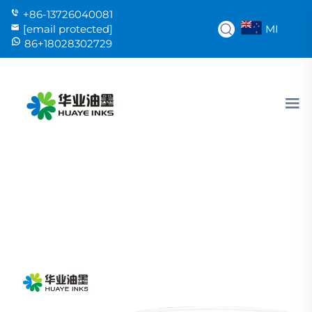
+86-13726040081
MI
[email protected]
86+18028302729