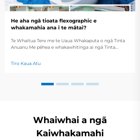
He aha ngā tioata flexographic e
whakamahia ana i te mātai?
Te Whaitua Tere me te Uaua Whakaputa o ngā Tinta
Anuanu Me pēhea e whakawhitinga ai ngā Tinta
Anuanu i te Maroke Tere mō ngā Rautaki Printa Tere
Ko ngā tinta printa anuanu e maroke ana tere tere, nā
Tiro Kaua Atu
reira he pai mō te whakaputa i te nuinga o ngā kōrero
tuhinga...
Whaiwhai a ngā
Kaiwhakamahi