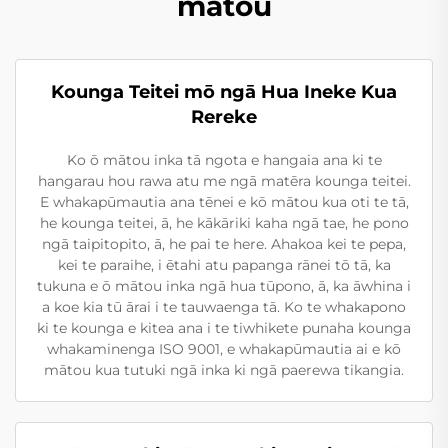
mātou
Kounga Teitei mō ngā Hua Ineke Kua
Rereke
Ko ō mātou inka tā ngota e hangaia ana ki te
hangarau hou rawa atu me ngā matēra kounga teitei.
E whakapūmautia ana tēnei e kō mātou kua oti te tā,
he kounga teitei, ā, he kākāriki kaha ngā tae, he pono
ngā taipitopito, ā, he pai te here. Ahakoa kei te pepa,
kei te paraihe, i ētahi atu papanga rānei tō tā, ka
tukuna e ō mātou inka ngā hua tūpono, ā, ka āwhina i
a koe kia tū ārai i te tauwaenga tā. Ko te whakapono
ki te kounga e kitea ana i te tiwhikete punaha kounga
whakaminenga ISO 9001, e whakapūmautia ai e kō
mātou kua tutuki ngā inka ki ngā paerewa tikangia.