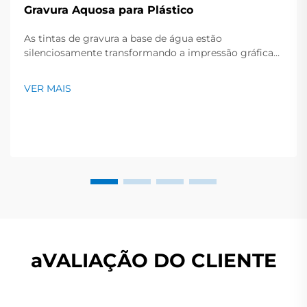
Gravura Aquosa para Plástico
As tintas de gravura a base de água estão
silenciosamente transformando a impressão gráfica
porque aderem aos filmes e folhas de plástico como
uma cola de secagem rápida. Como a mistura é
VER MAIS
majoritariamente água simples em vez de solvente
pesado, as prensas concluem os trabalhos mais
rapidamente, economizando dinheiro...
aVALIAÇÃO DO CLIENTE