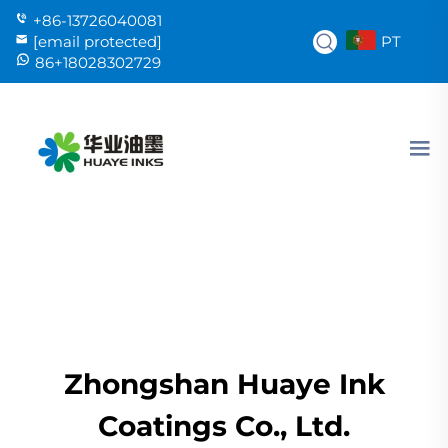
+86-13726040081
PT
[email protected]
86+18028302729
Zhongshan Huaye Ink
Coatings Co., Ltd.