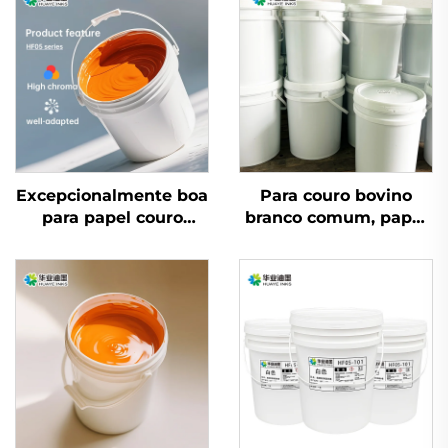
Excepcionalmente boa
Para couro bovino
para papel couro
branco comum, papel
branco comum
coated e outros
revestido e outros
materiais, tintas de
materiais à base
impressão flexográfica
d'água para tintas
à base de água de
excelente qualidade
são aplicáveis.