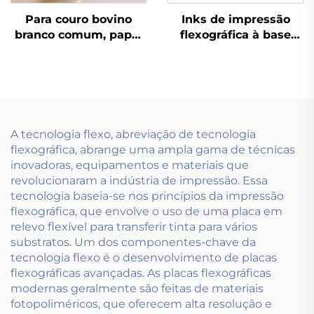
Para couro bovino
Inks de impressão
branco comum, papel
flexográfica à base
coated e outros
d'água amplamente
materiais, tintas
utilizados em papéis
flexográficas à base de
revestidos leves e
água de excelente
pesados
qualidade são
aplicáveis.
A tecnologia flexo, abreviação de tecnologia
flexográfica, abrange uma ampla gama de técnicas
inovadoras, equipamentos e materiais que
revolucionaram a indústria de impressão. Essa
tecnologia baseia-se nos princípios da impressão
flexográfica, que envolve o uso de uma placa em
relevo flexível para transferir tinta para vários
substratos. Um dos componentes-chave da
tecnologia flexo é o desenvolvimento de placas
flexográficas avançadas. As placas flexográficas
modernas geralmente são feitas de materiais
fotopoliméricos, que oferecem alta resolução e