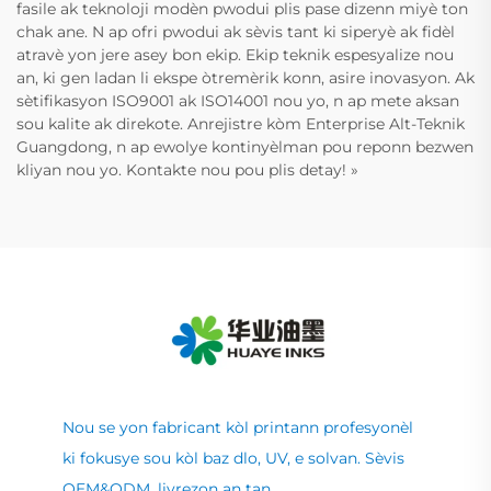
fasile ak teknoloji modèn pwodui plis pase dizenn miyè ton
chak ane. N ap ofri pwodui ak sèvis tant ki siperyè ak fidèl
atravè yon jere asey bon ekip. Ekip teknik espesyalize nou
an, ki gen ladan li ekspe òtremèrik konn, asire inovasyon. Ak
sètifikasyon ISO9001 ak ISO14001 nou yo, n ap mete aksan
sou kalite ak direkote. Anrejistre kòm Enterprise Alt-Teknik
Guangdong, n ap ewolye kontinyèlman pou reponn bezwen
kliyan nou yo. Kontakte nou pou plis detay! »
Nou se yon fabricant kòl printann profesyonèl
ki fokusye sou kòl baz dlo, UV, e solvan. Sèvis
OEM&ODM, livrezon an tan.