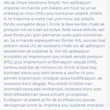
dlo ak limyè (rezistans limyè). Yon aplikasyon
enpotan ki mande yon balans ant tout sa yo se
etikètaj an mou (IML) pou kontenan plastik. Etikèt
ki te imprime a mete nan yon mou, epi plastik
fondu a enjekte deye l. Ennk la dwe kenbe chalè ak
presyon wo sa a san pa bolye, fede oswa dekole, epi
dwe fòme yon lyen pèmanan avèk paroi kontenan
an. Sa a mande espesyalman fòmile IML, souvan baz
solvant oswa UV, ak rezistans chalè wo ak adhezyon
ekseleman ak substrat la. Yon lòt aplikasyon
konplèks se impremyon sou etikèt sensib presyon
(PSL) pou impremyon enfòmasyon varyab (VIP),
tankou kod bar ak nimewo lot. Ennk la dwe bay
kontrast eleve pou lekti skane a, seche vit pou
pèmèt impremyon imedyat oswa kodifikasyon, ak
rezistans kont degaje. Pou etikèt ki itilize nan
otomobil oswa pati endistriyèl, rezistans kont wot,
likid refwadisman oswa solvant yo enpotan.
Evolisyon vè paket pi fin ak pi efikas tou pouse
devlopman ennk la. Imprime sou substrat metalize,