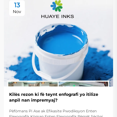
13
Nov
Kilès rezon ki fè teynt enfografi yo itilize
anpil nan impremyaj?
Pèfòmans Pi Ase ak Efikasite Pwodiksyon Enten
Flexografik Kòman Enten Flexografik Pèmèt Sèchaj