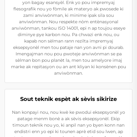
yon bagay esansyèl. Enk yo pou impremyaj
flesografik nou yo fòmile ak materyo ak pwosede ki
zami anviwònman, ki minime ipak sila sou
anviwònman. Nou respekte nòm entènasyonal
anviwònman, tankou ISO 14001, epi n ap toujou eseye
diminye pye karbon nou. Pa chwazi enk nou, ou
kapab non sèlman rann rezilta impremyaj
eksepsyonèl men tou pataje nan yon avni pi dourab.
Imengajman nou pou pwoteje anviwònman se pa
sèlman bon pou planèt la, men tou amelyore imaj
marke ak repitasyon ou an ant kliyan ki konsènen pou
anviwònman.
Sout teknik espèt ak sèvis sikirize
Nan konpayi nou, nou kwè ke pwodui eksepsyonèl yo
patage menm bonè a ak sèvis eksepsyonèl. Ekip
timoun teknik nou yo, ki anpil nan yo byen konn nan
endistri enn yo epi ki tounen aprè etid sou lwen, ap