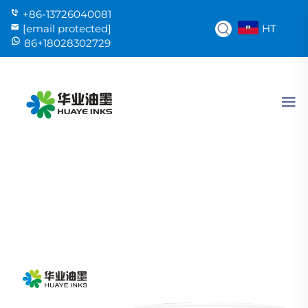
+86-13726040081
HT
[email protected]
86+18028302729