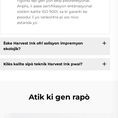
rigorèz epi gen yon ekip pwofefesyonal.
Anplis, li pase sertifikasyon entènasyonal
sistèm kalite ISO 9001, sa ki garanti ke
pwodui li yo rankontre pi wo nivo
estanda yo.
Èske Harvest Ink ofri solisyon impremyon
ekolojik?
Kilès kalite sipò teknik Harvest Ink pwal?
Atik ki gen rapò