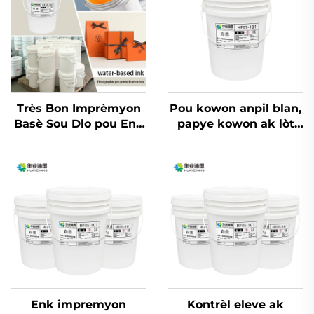
Très Bon Imprèmyon
Pou kowon anpil blan,
Basè Sou Dlo pou Enk
papye kowon ak lòt
pou Papye Kow Ko
materyèl, ank tann
Blan Ordineri ak
bouchon fèt ak dlo se
Papye Kouvè epi Lòt
gen kè pou
Matriyèl
aplikasyon.
Enk impremyon
Kontrèl eleve ak