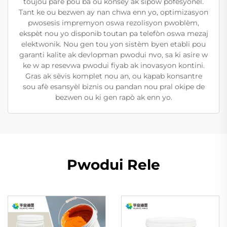
toujou pare pou ba ou konsèy ak sipòw pofesyonèl.
Tant ke ou bezwen ay nan chwa enn yo, optimizasyon
pwosesis impremyon oswa rezolisyon pwoblèm,
ekspèt nou yo disponib toutan pa telefòn oswa mezaj
elektwonik. Nou gen tou yon sistèm byen etabli pou
garanti kalite ak devlopman pwodui nvo, sa ki asire w
ke w ap resevwa pwodui fiyab ak inovasyon kontini.
Gras ak sèvis komplet nou an, ou kapab konsantre
sou afè esansyèl biznis ou pandan nou pral okipe de
bezwen ou ki gen rapò ak enn yo.
Pwodui Rele