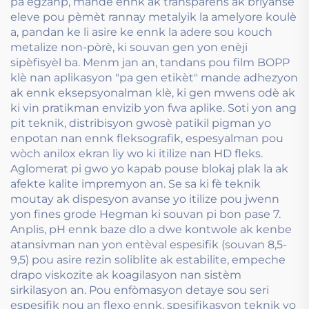
pa egzanp, mande ennk ak transparens ak briyanse
eleve pou pèmèt rannay metalyik la amelyore koulè
a, pandan ke li asire ke ennk la adere sou kouch
metalize non-pòrè, ki souvan gen yon enèji
sipèfisyèl ba. Menm jan an, tandans pou film BOPP
klè nan aplikasyon "pa gen etikèt" mande adhezyon
ak ennk eksepsyonalman klè, ki gen mwens odè ak
ki vin pratikman envizib yon fwa aplike. Soti yon ang
pit teknik, distribisyon gwosè patikil pigman yo
enpotan nan ennk fleksografik, espesyalman pou
wòch anilox ekran liy wo ki itilize nan HD fleks.
Aglomerat pi gwo yo kapab pouse blokaj plak la ak
afekte kalite impremyon an. Se sa ki fè teknik
moutay ak dispesyon avanse yo itilize pou jwenn
yon fines grode Hegman ki souvan pi bon pase 7.
Anplis, pH ennk baze dlo a dwe kontwole ak kenbe
atansivman nan yon entèval espesifik (souvan 8,5-
9,5) pou asire rezin soliblite ak estabilite, empeche
drapo viskozite ak koagilasyon nan sistèm
sirkilasyon an. Pou enfòmasyon detaye sou seri
espesifik nou an flexo ennk, spesifikasyon teknik yo