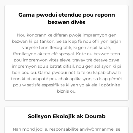
Gama pwodui etendue pou reponn
bezwen divès
Nou konprann ke diferan pwojè impremyon gen
bezwen ki pa tankon. Se sa k ap fè nou ofri yon larjan
varyete tenn flexografik, ki gen anpil koulè,
fòmilasyon ak ten efè spesyal. Kote ou bezwen tenn
pou impremyon vitès eleve, travay trè detaye oswa
impremyon sou sibstrat difisil, nou gen solisyon ki pi
bon pou ou. Gama pwodui nòt la fè ou kapab chwazi
tenn ki pi adapaté pou chak aplikasyon, sa k'ap pèmèt
pou w satisfè espesifikite kliyan yo ak elaji opòtinite
biznis ou.
Solisyon Ekolojik ak Dourab
Nan mond jodi a, respònsabilite anviwònmanmèl se