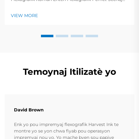
Rapid pou Pwosesis Imprimey Pi Rapid Enten
impremyon flexografik sèch anpil rapid, sa ki fè yo
VIEW MORE
ideyal pou pwodui anpil materyèl enprime...
Temoynaj Itilizatè yo
David Brown
Enk yo pou impremyaj flexografik Harvest Ink te
montre yo se yon chwa fiyab pou operasyon
impremyaj nou yo. Yo mache byen sou papiye