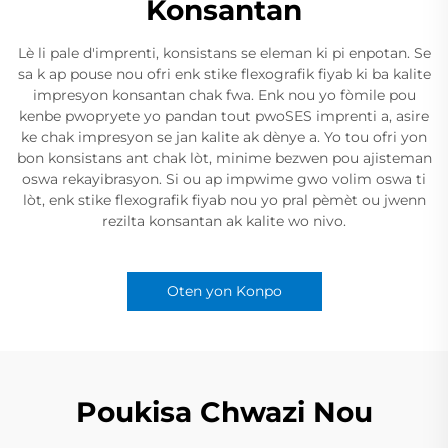
Konsantan
Lè li pale d'imprenti, konsistans se eleman ki pi enpotan. Se
sa k ap pouse nou ofri enk stike flexografik fiyab ki ba kalite
impresyon konsantan chak fwa. Enk nou yo fòmile pou
kenbe pwopryete yo pandan tout pwoSES imprenti a, asire
ke chak impresyon se jan kalite ak dènye a. Yo tou ofri yon
bon konsistans ant chak lòt, minime bezwen pou ajisteman
oswa rekayibrasyon. Si ou ap impwime gwo volim oswa ti
lòt, enk stike flexografik fiyab nou yo pral pèmèt ou jwenn
rezilta konsantan ak kalite wo nivo.
Oten yon Konpo
Poukisa Chwazi Nou