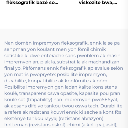
flèksografik bazé sou
viskozite bwa,
dlo ki gen liz ak zil
espesyalman desine
pou sèvi nan papye
pou enk a baz dlo ki
kouvè a ton epi ton fò
sèvi nan teknoloji
preprim.
Nan domèn impremyon fleksografik, ennk la se pa
senpman yon koulant men yon fòmil chimik
sofistike ki dwe entèrache sans pwoblem ak masin
impremyon an, plak la, substrat la ak machandizan
final yo. Pèfòmans ennk fleksografik ap evalue selòn
yon matris pwopryete: posibilite impremyon,
durabilite, konpatibilite ak konfòmite ak nòm.
Posibilite impremyon gen ladan kalite konsistans
koulè, transparens oswa opasite, kapasite pou pran
koulè sòt (trapability) nan impremyon pwoSESyal,
ak absans difè yo tankou twou oswa tach. Durabilite
a refere ak rezistans kouvri ennk ki seche a kont fòs
ekstènyè tankou rayyaj (rezistans abrazyon),
frotteman (rezistans eskof), chimi (alkol, graj, asid),