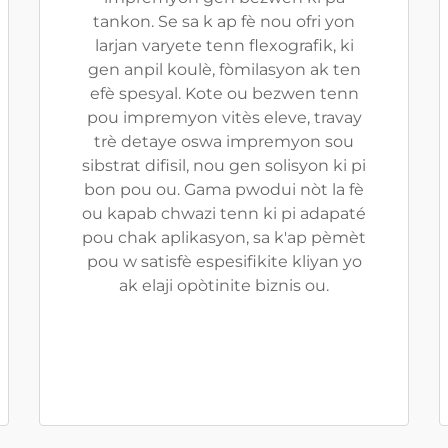
tankon. Se sa k ap fè nou ofri yon
larjan varyete tenn flexografik, ki
gen anpil koulè, fòmilasyon ak ten
efè spesyal. Kote ou bezwen tenn
pou impremyon vitès eleve, travay
trè detaye oswa impremyon sou
sibstrat difisil, nou gen solisyon ki pi
bon pou ou. Gama pwodui nòt la fè
ou kapab chwazi tenn ki pi adapaté
pou chak aplikasyon, sa k'ap pèmèt
pou w satisfè espesifikite kliyan yo
ak elaji opòtinite biznis ou.