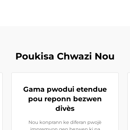
Poukisa Chwazi Nou
Gama pwodui etendue
pou reponn bezwen
divès
Nou konprann ke diferan pwojè
impremyon gen bezwen ki pa