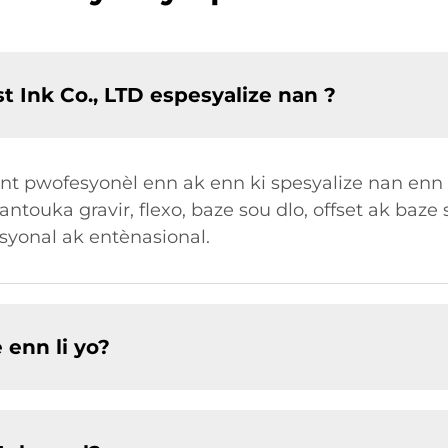
 Ink Co., LTD espesyalize nan ?
kant pwofesyonèl enn ak enn ki spesyalize nan enn
 antouka gravir, flexo, baze sou dlo, offset ak baze
syonal ak entènasional.
 enn li yo?