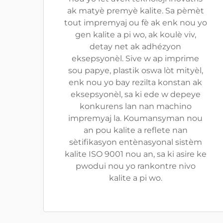
ak matyè premyè kalite. Sa pèmèt
tout impremyaj ou fè ak enk nou yo
gen kalite a pi wo, ak koulè viv,
detay net ak adhézyon
eksepsyonèl. Sive w ap imprime
sou papye, plastik oswa lòt mityèl,
enk nou yo bay rezilta konstan ak
eksepsyonèl, sa ki ede w depeye
konkurens lan nan machino
impremyaj la. Koumansyman nou
an pou kalite a reflete nan
sètifikasyon entènasyonal sistèm
kalite ISO 9001 nou an, sa ki asire ke
pwodui nou yo rankontre nivo
kalite a pi wo.