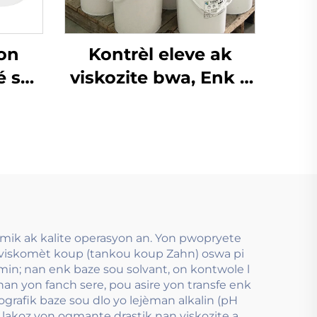
on
Kontrèl eleve ak
é sou
viskozite bwa, Enk a
 zil
baz dlo ki sèvi ak
apye
teknoloji impremyon
 ton
Flexo Ink.
mik ak kalite operasyon an. Yon pwopryete
n viskomèt koup (tankou koup Zahn) oswa pi
amin; nan enk baze sou solvant, on kontwole l
an yon fanch sere, pou asire yon transfe enk
grafik baze sou dlo yo lejèman alkalin (pH
i lakoz yon ogmante drastik nan viskozite a,