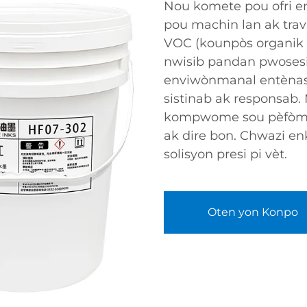
Nou komete pou ofri enk
pou machin lan ak trav
VOC (kounpòs organik v
nwisib pandan pwosesis
enviwònmanal entènasy
sistinab ak responsab. 
kompwome sou pèfòman
ak dire bon. Chwazi enk
solisyon presi pi vèt.
Oten yon Konpo