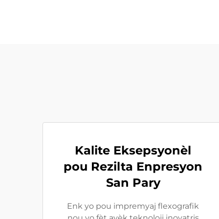
Kalite Eksepsyonèl
pou Rezilta Enpresyon
San Pary
Enk yo pou impremyaj flexografik
nou yo fèt avèk teknoloji inovatris