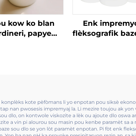
u kow ko blan
Enk impremy
rdineri, papye
flèksografik baz
è ak lòt matriyèl,
dlo ki gen liz ak
imprèmyon flexo
pou sèvi nan p
ki bon an ka sèvi.
kouvè a ton epi
fò
r konplèks kote pèfòmans li yo enpotan pou siksè ekono
 etap nan pwosesis impremyaj la. Li mezire toujou ak yo
ou dlo, on kontwole viskozite a lèk ou ajoute dlo oswa 
zite a vin pi alourou sou masin pou kenbe paramèt sa a n
ze sou dlo se yon lòt paramèt enpotan. Pi fòt enk flekso
on. Yon ba nan pH ka provoke presipitasyon rezin an, sa k