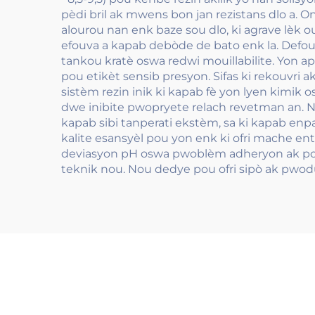
pèdi bril ak mwens bon jan rezistans dlo a
alourou nan enk baze sou dlo, ki agrave lèk o
efouva a kapab debòde de bato enk la. Defo
tankou kratè oswa redwi mouillabilite. Yon ap
pou etikèt sensib presyon. Sifas ki rekouvri ak
sistèm rezin inik ki kapab fè yon lyen kimik 
dwe inibite pwopryete relach revetman an. 
kapab sibi tanperati ekstèm, sa ki kapab enpak
kalite esansyèl pou yon enk ki ofri mache e
deviasyon pH oswa pwoblèm adheryon ak pou 
teknik nou. Nou dedye pou ofri sipò ak pwod