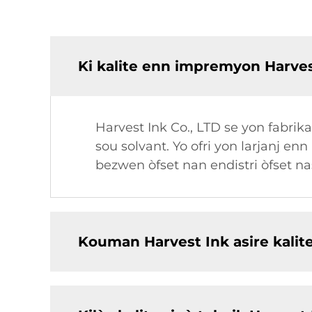
Ki kalite enn impremyon Harvest
Harvest Ink Co., LTD se yon fabri
sou solvant. Yo ofri yon larjanj enn
bezwen òfset nan endistri òfset na
Kouman Harvest Ink asire kalite