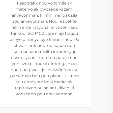
flesografik nou yo fòmile ak
materyo ak pwosede ki zami
anviwònman, ki minime ipak sila
sou anviwònman. Nou respekte
nòm entènasyonal anviwònman,
tankou ISO 14001, epi n ap toujou
eseye diminye pye karbon nou. Pa
chwazi enk nou, ou kapab non
sèlman rann rezilta impremyaj
eksepsyonèl men tou pataje nan
yon avni pi dourab. Imengajman
nou pou pwoteje anviwònman se
pa sèlman bon pou planèt la, men
tou amelyore imaj marke ak
repitasyon ou an ant kliyan ki
konsènen pou anviwònman.