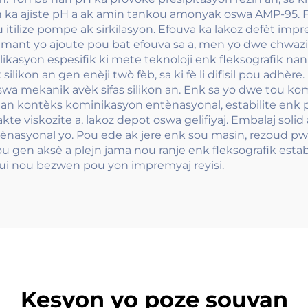
. On ka ajiste pH a ak amin tankou amonyak oswa AMP-
u itilize pompe ak sirkilasyon. Efouva ka lakoz defèt im
umant yo ajoute pou bat efouva sa a, men yo dwe chwaz
likasyon espesifik ki mete teknoloji enk fleksografik nan
 silikon an gen enèji twò fèb, sa ki fè li difisil pou adhè
oswa mekanik avèk sifas silikon an. Enk sa yo dwe tou kom
Nan kontèks kominikasyon entènasyonal, estabilite enk
te viskozite a, lakoz depot oswa gelifiyaj. Embalaj solid 
ntènasyonal yo. Pou ede ak jere enk sou masin, rezoud
gen aksè a plejn jama nou ranje enk fleksografik estab
ui nou bezwen pou yon impremyaj reyisi.
Kesyon yo poze souvan