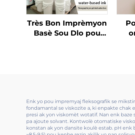
Très Bon Imprèmyon
Po
Basè Sou Dlo pou
o
Enk pou Papye Kow
kouv
Ko Blan Ordineri ak
enk 
Papye Kouvè epi Lòt
dlo 
Matriyèl
Enk yo pou impremyaj fleksografik se miksti
fondamantal se viskozite a, ki enpakte chak
presi ak yon viskomèt wotatif. Nan enk baze s
pa ajoute solvant. Kontwolè otomatiske visko
konstan ak yon dansite koulè estab. pH enk ba
~8,5-9,5) pou kenbe rezin akilik yo nan solisy