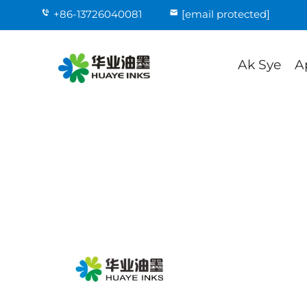
+86-13726040081
[email protected]
Ak Sye
A