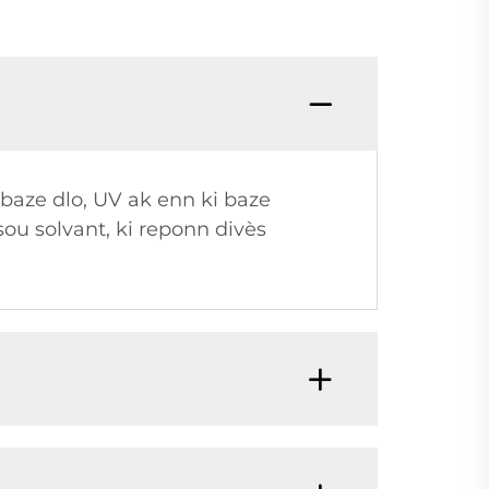
 baze dlo, UV ak enn ki baze
 sou solvant, ki reponn divès