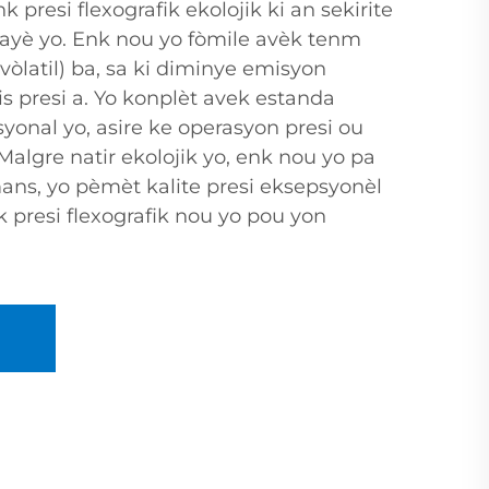
 presi flexografik ekolojik ki an sekirite
ayè yo. Enk nou yo fòmile avèk tenm
òlatil) ba, sa ki diminye emisyon
 presi a. Yo konplèt avek estanda
onal yo, asire ke operasyon presi ou
Malgre natir ekolojik yo, enk nou yo pa
s, yo pèmèt kalite presi eksepsyonèl
 presi flexografik nou yo pou yon