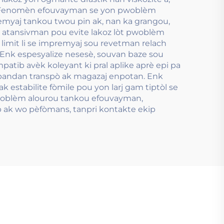
95. Fenomèn efouvayman se yon pwoblèm
premyaj tankou twou pin ak, nan ka grangou,
i atansivman pou evite lakoz lòt pwoblèm
 limit li se impremyaj sou revetman relach
re. Enk espesyalize nesesè, souvan baze sou
patib avèk koleyant ki pral aplike aprè epi pa
 pandan transpò ak magazaj enpotan. Enk
ak estabilite fòmile pou yon larj gam tiptòl se
 pwoblèm alourou tankou efouvayman,
 ak wo pèfòmans, tanpri kontakte ekip