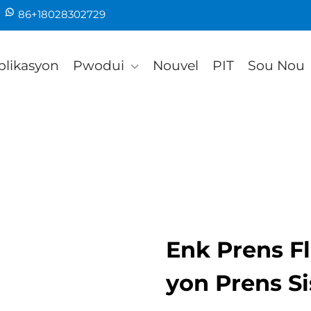
86+18028302729
plikasyon
Pwodui
Nouvel
PIT
Sou Nou
Enk Prens Fl
yon Prens Si