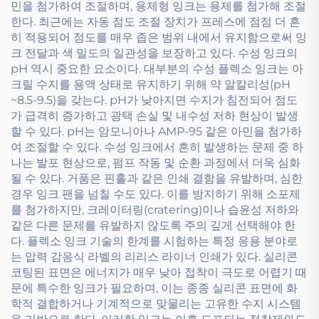
민을 첨가하여 조절하며, 용제형 잉크는 용제를 첨가해 조절
한다. 최근에는 자동 점도 조절 장치가 프레스에 점점 더 흔
히 적용되어 점도를 매우 좁은 범위 내에서 유지함으로써 잉
크 전달과 색 밀도의 일관성을 보장하고 있다. 수성 잉크의
pH 역시 중요한 요소이다. 대부분의 수성 플렉소 잉크는 아
크릴 수지를 용액 상태로 유지하기 위해 약 알칼리성(pH
~8.5-9.5)을 갖는다. pH가 낮아지면 수지가 침전되어 점도
가 급격히 증가하고 광택 손실 및 내수성 저하 현상이 발생
할 수 있다. pH는 암모니아나 AMP-95 같은 아민을 첨가하
여 조절할 수 있다. 수성 잉크에서 흔히 발생하는 문제 중 하
나는 발포 현상으로, 펌프 작동 및 순환 과정에서 더욱 심화
될 수 있다. 거품은 핀홀과 같은 인쇄 결함을 유발하며, 심한
경우 잉크 팬을 넘칠 수도 있다. 이를 방지하기 위해 소포제
를 첨가하지만, 크레이터링(cratering)이나 습윤성 저하와
같은 다른 문제를 유발하지 않도록 주의 깊게 선택해야 한
다. 플렉소 잉크 기술의 한계를 시험하는 특정 응용 분야로
는 압력 감응식 라벨의 리리스 라이너 인쇄가 있다. 실리콘
코팅된 표면은 에너지가 매우 낮아 접착이 극도로 어렵기 때
문에 특수한 잉크가 필요하며, 이는 종종 실리콘 표면에 화
학적 결합하거나 기계적으로 맞물리는 고유한 수지 시스템