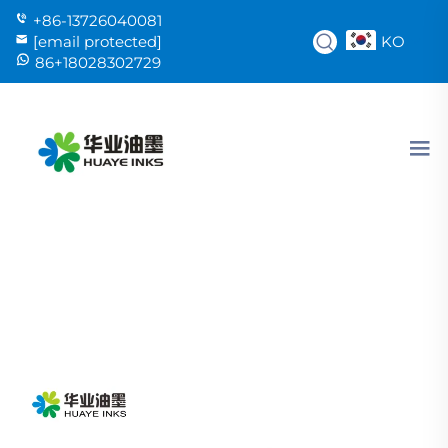
+86-13726040081
KO
[email protected]
86+18028302729