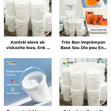
Kontrèl eleve ak
Très Bon Imprèmyon
viskozite bwa, Enk a
Basè Sou Dlo pou Enk
baz dlo ki sèvi ak
pou Papye Kow Ko
teknoloji impremyon
Blan Ordineri ak
Flexo Ink.
Papye Kouvè epi Lòt
Matriyèl