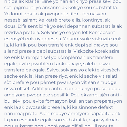
nitide ak klarite. Binè yo nan enk riyo prese sèvi pou
soti pigmanti yo ansanm ak koli yo sou substrat la.
Yo founi enk la ak pwopriete film - formasyon
nesesè, asirant ke katrè prete a lis, kontinye, ak
dous. Difè sent binè yo sèvi depannen substrat la ak
rezidwa prete a. Solvans yo se yon lot komposant
esensyèl enk riyo prese a. Yo kontwole viskozite enk
la, ki kritik pou bon transfè enk depi sel gravye sou
silend prese a depi substrat la. Viskozite korek asire
ke enk la remplit sel yo kòmplèman ak transfere
egale, evite pwoblèm tankou raye, salete, oswa
transfere pa egale. Sylvo, solvans yo afekte vitesèch
seche enk la. Nan prese riyo, enk ki seche vit relati
sòt prefere pou pèmèt pwarisyon vit san smudge
oswa offset. Aditif yo antre nan enk riyo prese a pou
amelyore pwopriete spesifik. Pou ekzanp, ajèn anti -
bul sèvi pou evite fòmasyon bul lan tan preparasyon
enk la ak pwosesis prese la, ki ka sinnone defekt
nan imaj prete. Ajèn mouye amelyore kapabite enk
la pou espande egale sou substrat la, espesyalman
pou substrat non - porè oswa difisil pou li moute.