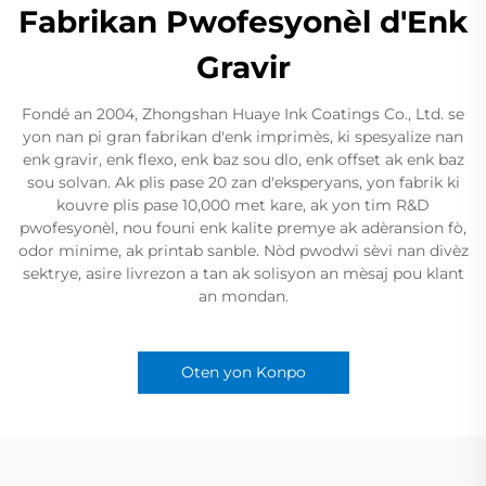
Fabrikan Pwofesyonèl d'Enk
Gravir
Fondé an 2004, Zhongshan Huaye Ink Coatings Co., Ltd. se
yon nan pi gran fabrikan d'enk imprimès, ki spesyalize nan
enk gravir, enk flexo, enk baz sou dlo, enk offset ak enk baz
sou solvan. Ak plis pase 20 zan d'eksperyans, yon fabrik ki
kouvre plis pase 10,000 met kare, ak yon tim R&D
pwofesyonèl, nou founi enk kalite premye ak adèransion fò,
odor minime, ak printab sanble. Nòd pwodwi sèvi nan divèz
sektrye, asire livrezon a tan ak solisyon an mèsaj pou klant
an mondan.
Oten yon Konpo