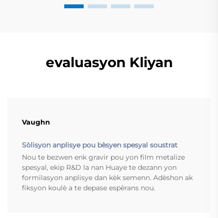
evaluasyon Kliyan
Vaughn
Sòlisyon anplisye pou bèsyen spesyal soustrat
Nou te bezwen enk gravir pou yon film metalize
spesyal, ekip R&D la nan Huaye te dezann yon
formilasyon anplisye dan kèk semenn. Adèshon ak
fiksyon koulè a te depase espèrans nou.