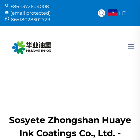
+86-13726040081
HT
[email protected]
86+18028302729
Sosyete Zhongshan Huaye
Ink Coatings Co., Ltd. -