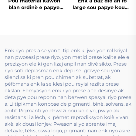
Pou material kawon
Enk a baz dlo an fò
blan ordinè e papye
large sou papye kouvri
kawon, enk baz dlo
legè ak lour.
fonksyone
eksepsyonèlman
byen.
Enk riyo pres a se yon ti tip enk ki jwe yon rol kriyal
nan pwosesi prese riyo, yon metid prese kalite ele e
prezizyon ele ki gen lizaj anpil nan divè sikto. Prese
riyo soti deplasman enk depi sel gravye sou yon
silend sa ki pren pou chimen ak substrat, ak
pèfòmans enk la se klesi pou reyisi rezilta prese
ekslan. Fòmyasyon enk riyo prese a te desinye ak
deta pye pou reponn nan bezwen spesyal riyo prese
a. Li tipikman konpose de pigmanti, binè, solvans, ak
aditif. Pigmanti yo chwazi pou kolè yo, pwiyo ak
resistans li a lèch, ki pèmet reprodiksyon kolè vivan,
akè, ak dousi lonjev. Pwason si yo aprente imaj
detayle, tèks, oswa logo, pigmanti nan enk riyo asire