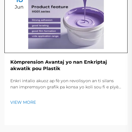
Jun
Kòmprension Avantaj yo nan Enkriptaj
akwatik pou Plastik
Enkri intalio akuoz ap fè yon revolisyon an ti silans
nan impremsyon grafik pa konsa yo koli sou fi e piyès
plastik ak rapidite kòl ki sèch li. Paske melaj la se pase
tout ak dlo siple a ankò ladan solvan pè, machin yo
VIEW MORE
fini travay yo pi vit, epargne lajan...