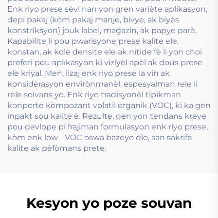
Enk riyo prese sèvi nan yon gren variète aplikasyon,
depi pakaj (kòm pakaj manje, bivye, ak biyès
konstriksyon) jouk label, magazin, ak papye parè.
Kapabilite li pou pwarisyone prese kalite ele,
konstan, ak kolè densite ele ak nitide fè li yon choi
preferi pou aplikasyon ki viziyèl apèl ak dous prese
ele kriyal. Men, lizaj enk riyo prese la vin ak
konsidèrasyon envirònmanèl, espesyalman rele li
rele solvans yo. Enk riyo tradisyonèl tipikman
konporte kòmpozant volatil organik (VOC), ki ka gen
inpakt sou kalite è. Rezulte, gen yon tendans kreye
pou devlope pi frajiman formulasyon enk riyo prese,
kòm enk low - VOC oswa bazeyo dlo, san sakrife
kalite ak pèfòmans prete.
Kesyon yo poze souvan