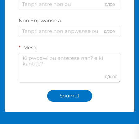
0/100
Non Enpwanse a
0/200
Mesaj
0/1000
Soumèt