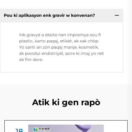
Pou ki aplikasyon enk gravir w konvenan?
Ink gravyè a eksite nan impremye sou fi
plastic, karto paqaj, etikèt, ak sak chòp.
Yo santi an zòn paqaj manje, kosmetik,
ak pwodui endistriyèl, asire ki imaj yo net
ak fini dore.
Atik ki gen rapò
18