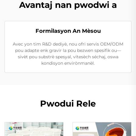
Avantaj nan pwodwi a
Formilasyon An Mèsou
Avec yon tim R&D dediyè, nou ofri servis OEM/ODM
pou adapte enk gravir la pou bezwen spesifik ou—
sivèt pou substrè spesyal, vitesèch séchaj, oswa
kondisyon envirònmanèl.
Pwodui Rele