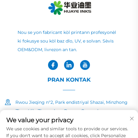
Nou se yon fabricant kòl printann profesyonèl
ki fokusye sou kòl baz dlo, UV, e solvan. Sèvis
OEM&ODM, livrezon an tan.
PRAN KONTAK
Rwou Jieqing n°2, Park endistriyal Shazai, Minzhong
Zhen, Vila Zhongshan, Povens Guangdong
We value your privacy
+86-13726040081
We use cookies and similar tools to provide our services.
If you don't want to accept all cookies, click Personalize
[email protected]