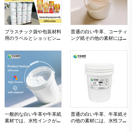
プラスチック袋や包装材料
普通の白い牛革、コーティ
用のラベルとショッピング
ング紙その他の素材には、
バッグの印刷に使用するソ
優れたフレキソインク印刷
ルベントインク
用水性インクが使用可能で
す。
一般的な白い牛革や牛革紙
普通の白い牛革、牛革紙そ
素材では、水性インクが非
の他の素材には、水性フレ
常に良好に機能します。
キソインクが非常に適して