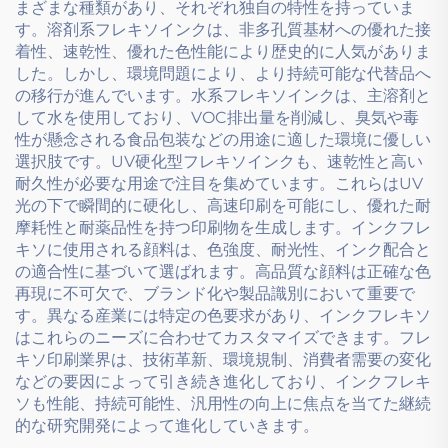
まざまな種類があり、それぞれ独自の特性を持っていま
す。溶剤系フレキソインクは、非多孔質基材への優れた接
着性、速乾性、優れた色性能により歴史的に人気がありま
した。しかし、環境問題により、より持続可能な代替品へ
の移行が進んでいます。水系フレキソインクは、主溶剤と
して水を使用しており、VOC排出量を削減し、臭気や毒
性が懸念される食品包装などの用途に適した環境に優しい
選択肢です。UV硬化型フレキソインクも、速乾性と高い
耐久性が必要な用途で注目を集めています。これらはUV
光の下で瞬間的に硬化し、高速印刷を可能にし、優れた耐
摩耗性と耐薬品性を持つ印刷物を生成します。インクフレ
キソに使用される顔料は、色強度、耐光性、インク配合と
の適合性に基づいて選ばれます。高品質な顔料は正確な色
再現に不可欠で、ブランド化や製品識別において重要で
す。異なる産業には特定の色要求があり、インクフレキソ
はこれらのニーズに合わせてカスタマイズできます。フレ
キソ印刷業界は、技術革新、環境規制、消費者需要の変化
などの要因によって引き続き進化しており、インクフレキ
ソも性能、持続可能性、汎用性の向上に焦点を当てた継続
的な研究開発によって進化していきます。