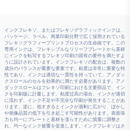
います。
インクフレキソ、またはフレキソグラフィックインクは、
パッケージ、ラベル、商業印刷分野で広く採用されている
フレキソグラフィープリントプロセスの生命線です。この
専用インクは、フレキシブルなリリーフプレートから基材
にインクを転写するフレキソ印刷の固有の要件を満たすよ
うに設計されています。インクフレキソの配合は、複数の
成分のバランスが重要な要素です。粘度は非常に重要な特
性であり、インクは適切な一貫性を持っていて、アノダッ
クスロールのセルを効果的に満たす必要があります。アノ
ダックスロールはフレキソ印刷における主要部品で、イン
クを印刷版に計量します。粘度过高の場合、インクが適切
に流れず、インク不足や不完全な印刷が発生することがあ
ります。逆に、低すぎるとインクが過剰に広がり、ぼかし
や画像品質の低下を引き起こす可能性があります。表面張
力も均一にプレートと基材を濡らすために慎重に調整さ
れ、均一なインク被覆を促進します。インクフレキソはさ