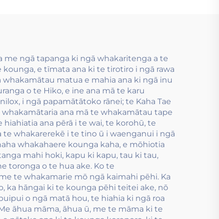
te hanganga tuhinga
mua.
a me ngā tapanga ki ngā whakaritenga a te
ounga, e tīmata ana ki te tirotiro i ngā rawa
ngā whakamātau matua e mahia ana ki ngā inu
auranga o te Hiko, e ine ana mā te karu
ilox, i ngā papamātātoko rānei; te Kaha Tae
u, e whakamātaria ana mā te whakamātau tape
ahiatia ana pērā i te wai, te korohū, te
a te whakarerekē i te tino ū i waenganui i ngā
unaha whakahaere kounga kaha, e mōhiotia
anga mahi hoki, kapu ki kapu, tau ki tau,
e toronga o te hua ake. Ko te
x, me te whakamarie mō ngā kaimahi pēhi. Ka
o, ka hāngai ki te kounga pēhi teitei ake, nō
 puipui o ngā matā hou, te hiahia ki ngā roa
u. Me āhua māma, āhua ū, me te māma ki te