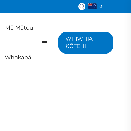
MI
Mō Mātou
WHIWHIA
KŌTEHI
Whakapā