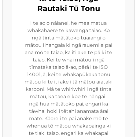
Rautaki Tū Tonu
I te ao o nāianei, he mea matua
whakahaere te kawenga taiao. Ko
ngā tinta mātātoko tuarangi o
mātou i hangaia ki ngā rauemi e pai
ana mō te taiao, ka iti ake te pā ki te
taiao. Kei te whai mātou i ngā
tīmataka taiao ā-ao, pērā i te ISO
14001, ā, kei te whakapūkaka tonu
mātou ki te iti ake i tā mātou arataki
karboni. Mā te whiriwhiri i ngā tinta
mātou, ka taea e koe te hāngai i
ngā hua mātātoko pai, engari ka
tāwhai hoki i tētahi anamata ārai
mate. Kāore i te pai anake mō te
whenua tō mātou whakapainga ki
te tiaki taiao, engari ka whakapai