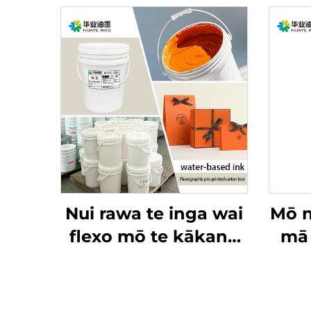
Nui rawa te inga wai
Mō n
flexo mō te kākano
mā 
kei te tae whero,
kā
kaihoro, me ngā
ēnei
kaihoro mō ētahi
noa