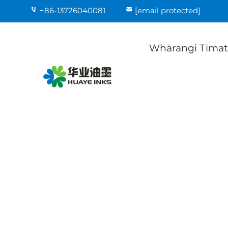
+86-13726040081
[email protected]
Whārangi Tīma