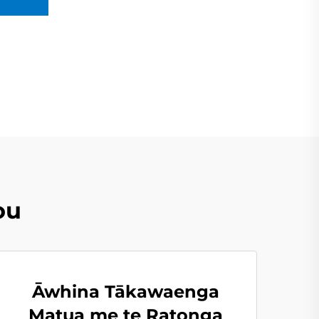
ou
Āwhina Tākawaenga
Matua me te Ratonga