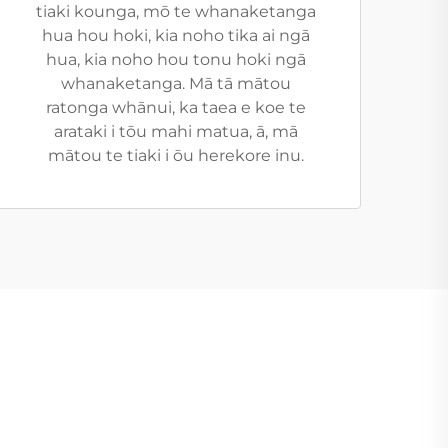
tiaki kounga, mō te whanaketanga
hua hou hoki, kia noho tika ai ngā
hua, kia noho hou tonu hoki ngā
whanaketanga. Mā tā mātou
ratonga whānui, ka taea e koe te
arataki i tōu mahi matua, ā, mā
mātou te tiaki i ōu herekore inu.