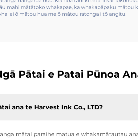
atanga hangarua hou. Kia hoa tahi ki tētahi kaihokohoko
ō āu mahi mātātoko whakapae, ka whakapāpaku mātou ki
whai ai ō mātou hua me ō mātou ratonga i tō angitu.
Ngā Pātai e Patai Pūnoa An
tai ana te Harvest Ink Co., LTD?
aihanga mātai paraihe matua e whakamātautau ana