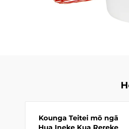
H
Kounga Teitei mō ngā
Hua Ineke Kua Rereke