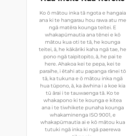
Ko ō mātou inka tā ngota e hangaia
ana ki te hangarau hou rawa atu me
ngā matēra kounga teitei. E
whakapūmautia ana tēnei e kō
mātou kua oti te tā, he kounga
teitei, ā, he kākāriki kaha ngā tae, he
pono ngā taipitopito, ā, he pai te
here. Ahakoa kei te pepa, kei te
paraihe, i ētahi atu papanga rānei tō
tā, ka tukuna e ō mātou inka ngā
hua tūpono, ā, ka āwhina i a koe kia
tū ārai i te tauwaenga tā. Ko te
whakapono ki te kounga e kitea
ana i te tiwhikete punaha kounga
whakaminenga ISO 9001, e
whakapūmautia ai e kō mātou kua
tutuki ngā inka ki ngā paerewa