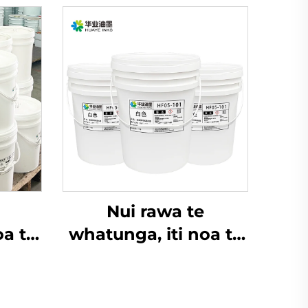
Nui rawa te
oa te
whatunga, iti noa te
ai
pūtoro, whakatūhia
 te
hei whakamahi i ngā
lexo
inu wai e whai ana i