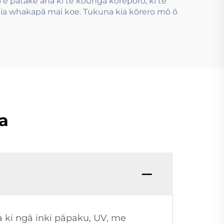
 e pātake ana ki te kounga koreporo, ki te
a whakapā mai koe. Tukuna kia kōrero mō ō
a
 ki ngā inki pāpaku, UV, me