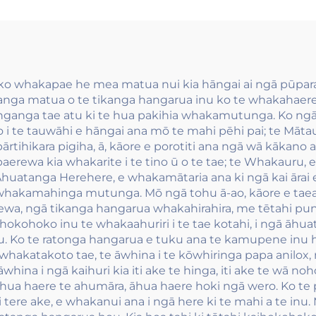
xographic matua-
inu wai.
 hei whakamahi.
oko whakapae he mea matua nui kia hāngai ai ngā pūpar
hanga matua o te tikanga hangarua inu ko te whakahaere k
 hanganga tae atu ki te hua pakihia whakamutunga. Ko 
oto i te tauwāhi e hāngai ana mō te mahi pēhi pai; te Māt
hikara pigiha, ā, kāore e porotiti ana ngā wā kākano an
 paerewa kia whakarite i te tino ū o te tae; te Whakaur
atanga Herehere, e whakamātaria ana ki ngā kai ārai e hi
 e te whakamahinga mutunga. Mō ngā tohu ā-ao, kāore e tae
erewa, ngā tikanga hangarua whakahirahira, me tētahi p
okohoko inu te whakaahuriri i te tae kotahi, i ngā āhuat
u. Ko te ratonga hangarua e tuku ana te kamupene inu h
 whakatakoto tae, te āwhina i te kōwhiringa papa anilo
hina i ngā kaihuri kia iti ake te hinga, iti ake te wā noh
ke. Āhua haere te ahumāra, āhua haere hoki ngā wero. Ko te
 tere ake, e whakanui ana i ngā here ki te mahi a te in