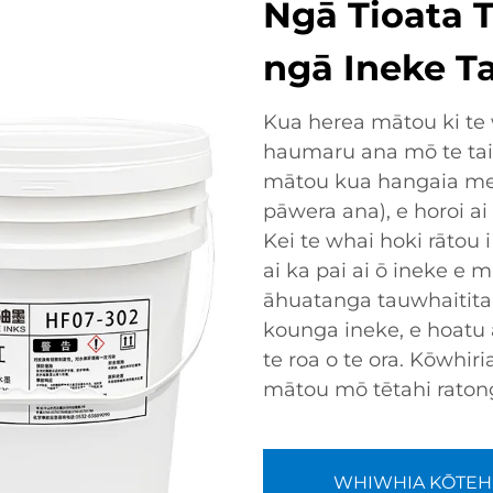
Ngā Tioata 
ngā Ineke T
Kua herea mātou ki te 
haumaru ana mō te tai
mātou kua hangaia me t
pāwera ana), e horoi ai
Kei te whai hoki rātou 
ai ka pai ai ō ineke e 
āhuatanga tauwhaititan
kounga ineke, e hoatu 
te roa o te ora. Kōwhir
mātou mō tētahi ratong
WHIWHIA KŌTEH