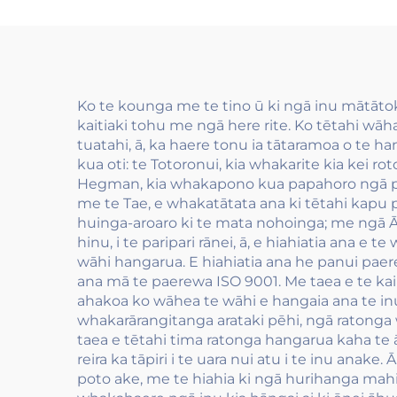
rauemi
fle
wai
Ko te kounga me te tino ū ki ngā inu mātāt
kaitiaki tohu me ngā here rite. Ko tētahi wā
tuatahi, ā, ka haere tonu ia tātaramoa o te
kua oti: te Totoronui, kia whakarite kia kei r
Hegman, kia whakapono kua papahoro ngā pārti
me te Tae, e whakatātata ana ki tētahi kapu
huinga-aroaro ki te mata nohoinga; me ngā Āhu
hinu, i te paripari rānei, ā, e hiahiatia ana
wāhi hangarua. E hiahiatia ana he panui pa
ana mā te paerewa ISO 9001. Me taea e te kaih
ahakoa ko wāhea te wāhi e hangaia ana te in
whakarārangitanga arataki pēhi, ngā ratonga
taea e tētahi tima ratonga hangarua kaha te āw
reira ka tāpiri i te uara nui atu i te inu ana
poto ake, me te hiahia ki ngā hurihanga mahi