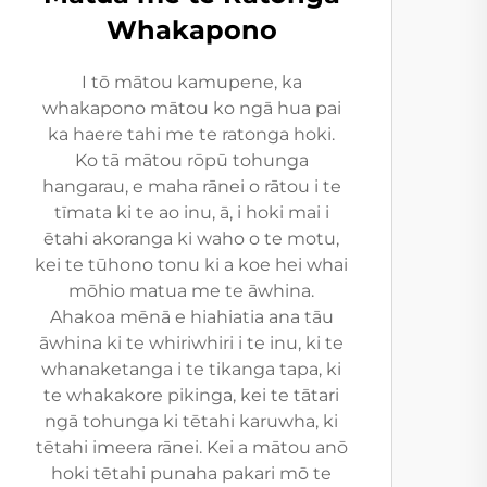
Whakapono
I tō mātou kamupene, ka
whakapono mātou ko ngā hua pai
ka haere tahi me te ratonga hoki.
Ko tā mātou rōpū tohunga
hangarau, e maha rānei o rātou i te
tīmata ki te ao inu, ā, i hoki mai i
ētahi akoranga ki waho o te motu,
kei te tūhono tonu ki a koe hei whai
mōhio matua me te āwhina.
Ahakoa mēnā e hiahiatia ana tāu
āwhina ki te whiriwhiri i te inu, ki te
whanaketanga i te tikanga tapa, ki
te whakakore pikinga, kei te tātari
ngā tohunga ki tētahi karuwha, ki
tētahi imeera rānei. Kei a mātou anō
hoki tētahi punaha pakari mō te