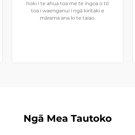
hoki i te ahua toa me te ingoa o tō
toa i waenganui i ngā kiritaki e
mārama ana ki te taiao.
Ngā Mea Tautoko