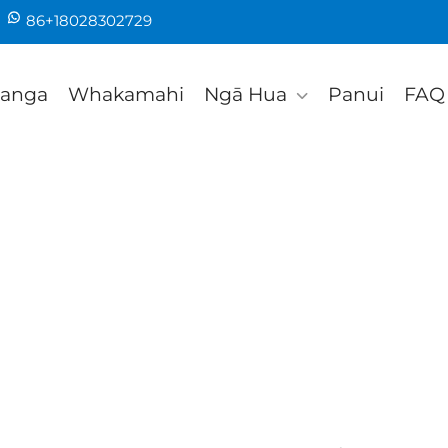
86+18028302729
tanga
Whakamahi
Ngā Hua
Panui
FAQ