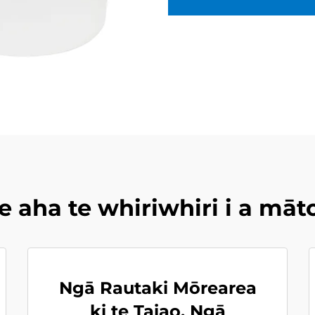
e aha te whiriwhiri i a māt
Ngā Rautaki Mōrearea
ki te Taiao, Ngā