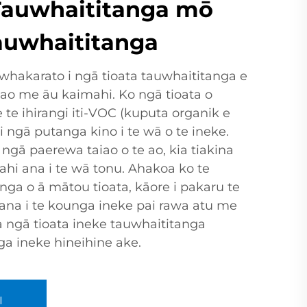
Tauwhaititanga mō
auwhaititanga
whakarato i ngā tioata tauwhaititanga e
ao me āu kaimahi. Ko ngā tioata o
e ihirangi iti-VOC (kuputa organik e
 i ngā putanga kino i te wā o te ineke.
i ngā paerewa taiao o te ao, kia tiakina
mahi ana i te wā tonu. Ahakoa ko te
ga o ā mātou tioata, kāore i pakaru te
ana i te kounga ineke pai rawa atu me
ia ngā tioata ineke tauwhaititanga
a ineke hineihine ake.
I