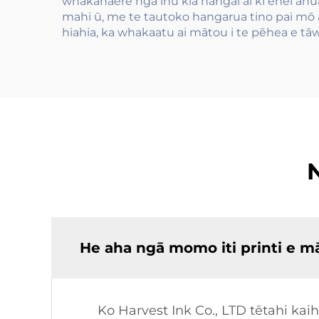
whakahaere ngā inu kia hāngai ai ki ēnei āhu
mahi ū, me te tautoko hangarua tino pai m
hiahia, ka whakaatu ai mātou i te pēhea e tā
He aha ngā momo iti printi e mā
Ko Harvest Ink Co., LTD tētahi k