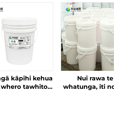
gā kāpihi kehua
Nui rawa te
whero tawhito,
whatunga, iti n
pihi kehua me
pūtoro, Inu w
 rawa atu, he pai
whakamahia i
 te ink tuhituhi
hanga tauira f