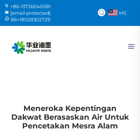
+86-13726040081
MS
[email protected]
86+18028302729
Meneroka Kepentingan
Dakwat Berasaskan Air Untuk
Pencetakan Mesra Alam