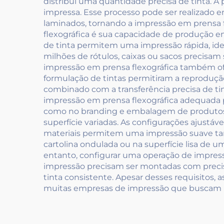
distribui uma quantidade precisa de tinta. A 
impressa. Esse processo pode ser realizado em
laminados, tornando a impressão em prensa 
flexográfica é sua capacidade de produção em
de tinta permitem uma impressão rápida, id
milhões de rótulos, caixas ou sacos precisa
impressão em prensa flexográfica também ofe
formulação de tintas permitiram a reprodução d
combinado com a transferência precisa de tint
impressão em prensa flexográfica adequada pa
como no branding e embalagem de produtos. 
superfície variadas. As configurações ajustáv
materiais permitem uma impressão suave tan
cartolina ondulada ou na superfície lisa de u
entanto, configurar uma operação de impres
impressão precisam ser montadas com precisã
tinta consistente. Apesar desses requisitos,
muitas empresas de impressão que buscam um