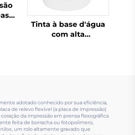
ssão
base
Tinta à base d'água
ente
com alta
apéis
concentração e baixa
es e
viscosidade,
utilizando tecnologia
de impressão
flexográfica
mente adotado conhecido por sua eficiência,
aca de relevo flexível (a placa de impressão)
 coração da impressão em prensa flexográfica
ente feita de borracha ou fotopolímero,
anilox, um rolo altamente gravado que