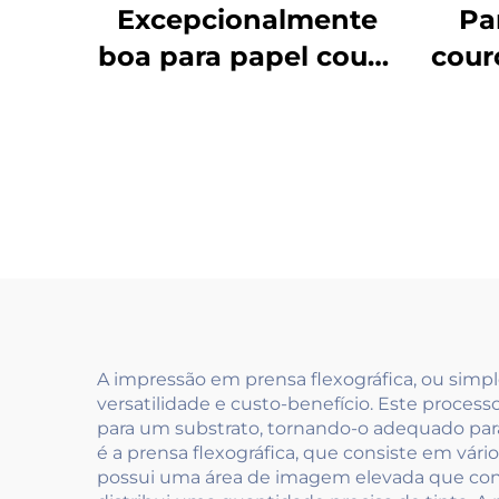
Excepcionalmente
Pa
boa para papel couro
cour
branco comum
e p
revestido e outros
tint
materiais à base
d'água para tintas
ex
A impressão em prensa flexográfica, ou sim
versatilidade e custo-benefício. Este process
para um substrato, tornando-o adequado para
é a prensa flexográfica, que consiste em vár
possui uma área de imagem elevada que conté