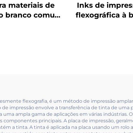
ra materiais de
Inks de impre
o branco comum
flexográfica à 
apel de couro, a
d'água amplam
a à base de água
utilizados em p
performa
revestidos lev
cepcionalmente
pesados
bem.
plesmente flexografia, é um método de impressão ampla
o de impressão envolve a transferência de tinta de uma pl
 uma ampla gama de aplicações em várias indústrias. O
ios componentes principais. A placa de impressão, geralm
m a tinta. A tinta é aplicada na placa usando um rolo 