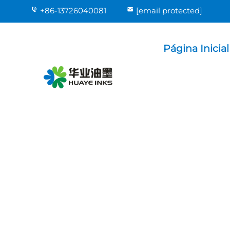
+86-13726040081
[email protected]
Página Inicial