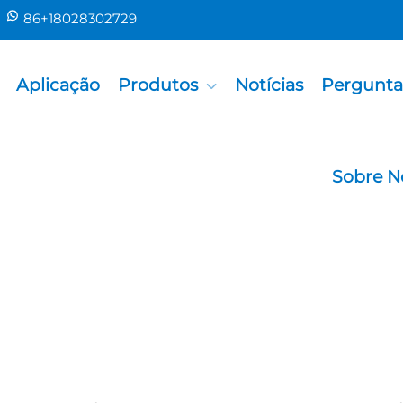
86+18028302729
Aplicação
Produtos
Notícias
Pergunta
Sobre N