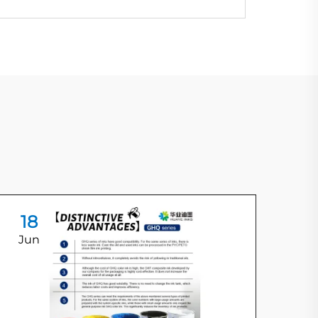
18
1
Jun
Ju