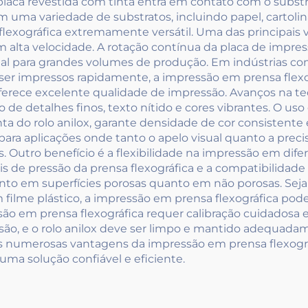
placa revestida com tinta entra em contato com o substra
 uma variedade de substratos, incluindo papel, cartolina,
flexográfica extremamente versátil. Uma das principai
 alta velocidade. A rotação contínua da placa de impre
eal para grandes volumes de produção. Em indústrias c
m ser impressos rapidamente, a impressão em prensa flex
rece excelente qualidade de impressão. Avanços na tec
e detalhes finos, texto nítido e cores vibrantes. O uso d
a do rolo anilox, garante densidade de cor consistente e 
ra aplicações onde tanto o apelo visual quanto a precis
Outro benefício é a flexibilidade na impressão em dife
eis de pressão da prensa flexográfica e a compatibilidade
to em superfícies porosas quanto em não porosas. Seja
m filme plástico, a impressão em prensa flexográfica pod
são em prensa flexográfica requer calibração cuidados
o, e o rolo anilox deve ser limpo e mantido adequadam
 as numerosas vantagens da impressão em prensa flexográ
a solução confiável e eficiente.