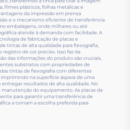
to, transferindo a tinta para criar a imagem
 filmes plásticos, folhas metálicas e
s vantagens da impressão em prensa
ssão e o mecanismo eficiente de transferência
omo embalagens, onde milhares ou até
ográfica atende à demanda com facilidade. A
nologia de fabricação de placas e
e tintas de alta qualidade para flexografia,
registro de cor preciso. Isso faz da
ão das informações do produto são cruciais,
rentes substratos com propriedades de
 das tintas de flexografia com diferentes
 imprimindo na superfície áspera de uma
e entregar resultados de alta qualidade. No
a e manutenção do equipamento. As placas de
ente para garantir uma transferência de
fica a tornam a escolha preferida para