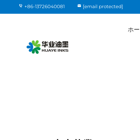
+86-13726040081
[email protected]
ホー