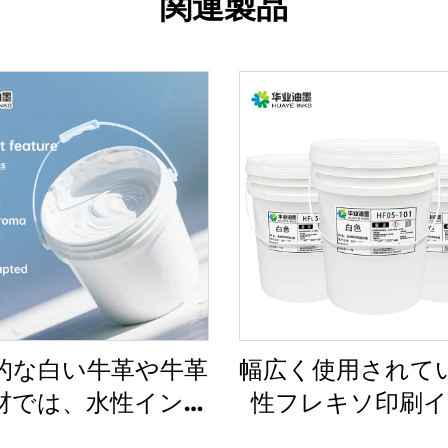
関連製品
的な白い牛革や牛革
幅広く使用されて
材では、水性インク
性フレキソ印刷
常に良好に機能しま
で、軽量および重