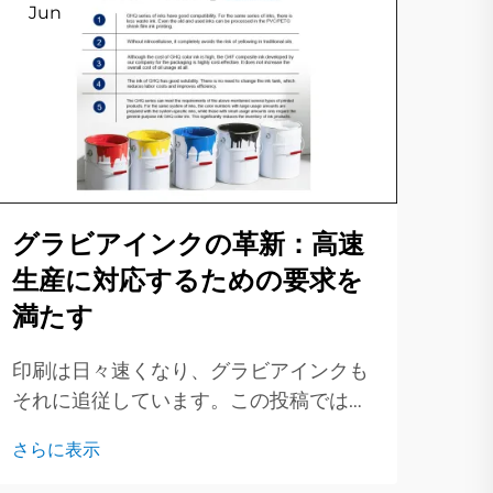
Jun
Ju
水
刷
グラビアインクの革新：高速
い
生産に対応するための要求を
満たす
近年
た古
印刷は日々速くなり、グラビアインクも
に切
さら
それに追従しています。この投稿では、
の移
現代のグラビアインクの背後にある新し
うに
さらに表示
いアイデアを見ていき、それが印刷方法
刷業
にどのような変化をもたらしているかを
ます