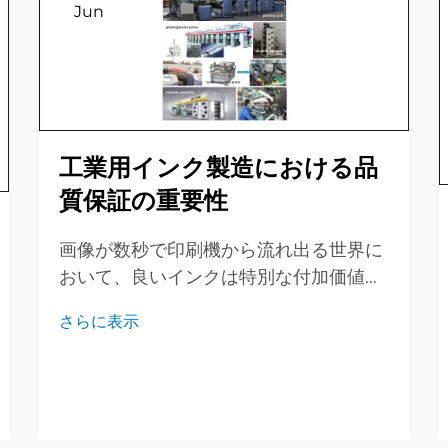
Jun
工業用インク製造における品
質保証の重要性
画像が数秒で印刷機から流れ出る世界に
おいて、良いインクは特別な付加価値で
はありません。それはあなたが買わなけ
さらに表示
ればならない切符です。優れた品質保証
（QA）チームは、すべてのドラム、ボ
トル、缶をチェックし、買い手が蓋を開
けた瞬間に安心できるようにします。今
日は、私たちは…。