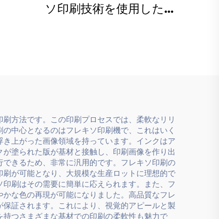
ソ印刷技術を使用した水
応
性インク
印刷方法です。この印刷プロセスでは、柔軟なリリ
刷の中心となるのはフレキソ印刷機で、これはいく
浮き上がった画像領域を持っています。インクはア
クが塗られた版が基材と接触し、印刷画像を作り出
行できるため、非常に汎用的です。フレキソ印刷の
印刷が可能となり、大規模な生産ロットに理想的で
ソ印刷はその需要に簡単に応えられます。また、フ
やかな色の再現が可能になりました。高品質なフレ
が保証されます。これにより、視覚的アピールと製
を持つさまざまな基材での印刷の柔軟性も魅力で