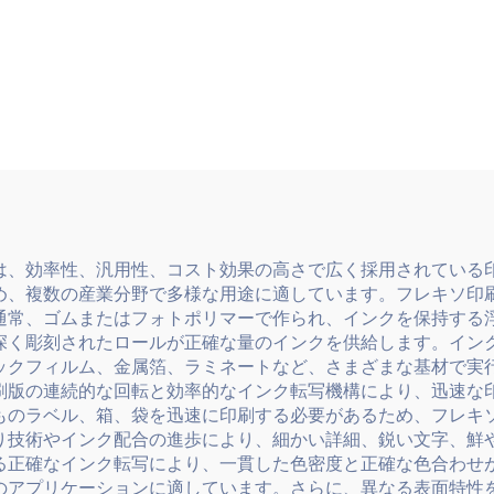
す。
ト紙の両方に対
は、効率性、汎用性、コスト効果の高さで広く採用されている
め、複数の産業分野で多様な用途に適しています。フレキソ印
通常、ゴムまたはフォトポリマーで作られ、インクを保持する
深く彫刻されたロールが正確な量のインクを供給します。イン
ックフィルム、金属箔、ラミネートなど、さまざまな基材で実
刷版の連続的な回転と効率的なインク転写機構により、迅速な
ものラベル、箱、袋を迅速に印刷する必要があるため、フレキ
り技術やインク配合の進歩により、細かい詳細、鋭い文字、鮮
る正確なインク転写により、一貫した色密度と正確な色合わせ
のアプリケーションに適しています。さらに、異なる表面特性