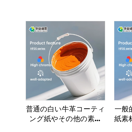
普通の白い牛革コーティ
一般
ング紙やその他の素材
紙素
に非常に適した水性印刷
が非