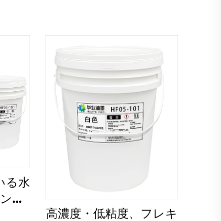
いる水
インク
高濃度・低粘度、フレキ
量コー