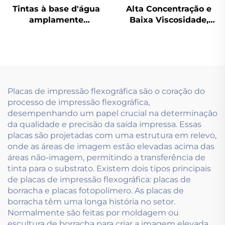
Tintas à base d'água
Alta Concentração e
amplamente
Baixa Viscosidade,
utilizadas tanto em
Especialmente
papéis couché leves
Desenvolvida para
quanto pesados
tintas à base de água
usadas na Tecnologia
de Pré-impressão.
Placas de impressão flexográfica são o coração do
processo de impressão flexográfica,
desempenhando um papel crucial na determinação
da qualidade e precisão da saída impressa. Essas
placas são projetadas com uma estrutura em relevo,
onde as áreas de imagem estão elevadas acima das
áreas não-imagem, permitindo a transferência de
tinta para o substrato. Existem dois tipos principais
de placas de impressão flexográfica: placas de
borracha e placas fotopolímero. As placas de
borracha têm uma longa história no setor.
Normalmente são feitas por moldagem ou
escultura de borracha para criar a imagem elevada