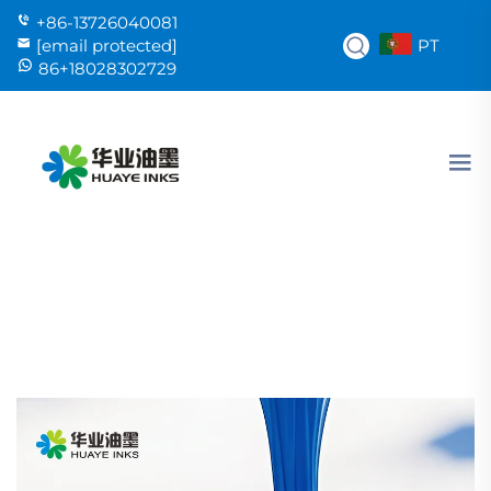
+86-13726040081
PT
[email protected]
86+18028302729