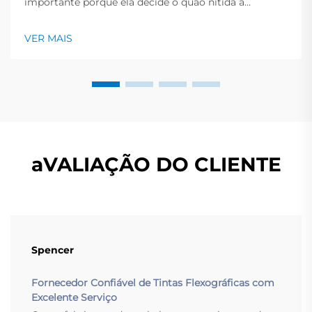
importante porque ela decide o quão nítida a
impressão parece e por quanto tempo a peça
permanece limpa e brilhante. Este guia rápido oferece
VER MAIS
uma visão geral dos principais tipos de tinta, os
trabalhos que se encaixam e os pontos-chave a
verificar antes...
aVALIAÇÃO DO CLIENTE
Spencer
Fornecedor Confiável de Tintas Flexográficas com
Excelente Serviço