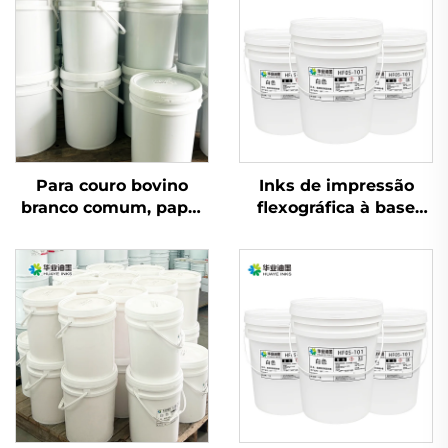
Para couro bovino
Inks de impressão
branco comum, papel
flexográfica à base
coated e outros
d'água amplamente
materiais, tintas de
utilizados em papéis
impressão flexográfica
revestidos leves e
à base de água de
pesados
excelente qualidade
são aplicáveis.