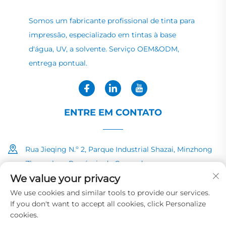
Somos um fabricante profissional de tinta para
impressão, especializado em tintas à base
d'água, UV, a solvente. Serviço OEM&ODM,
entrega pontual.
ENTRE EM CONTATO
Rua Jieqing N.º 2, Parque Industrial Shazai, Minzhong
Zhongshan, Província de Guangdong
We value your privacy
+86-13726040081
We use cookies and similar tools to provide our services.
If you don't want to accept all cookies, click Personalize
[email protected]
cookies.