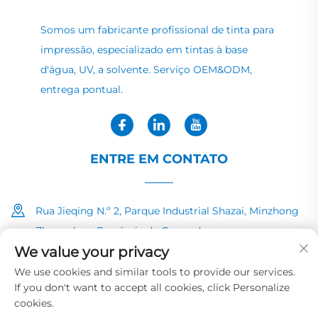
Somos um fabricante profissional de tinta para
impressão, especializado em tintas à base
d'água, UV, a solvente. Serviço OEM&ODM,
entrega pontual.
ENTRE EM CONTATO
Rua Jieqing N.º 2, Parque Industrial Shazai, Minzhong
Zhongshan, Província de Guangdong
We value your privacy
+86-13726040081
We use cookies and similar tools to provide our services.
If you don't want to accept all cookies, click Personalize
[email protected]
cookies.