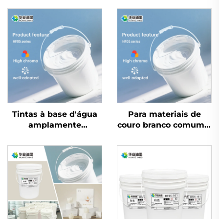
Tintas à base d'água
Para materiais de
amplamente
couro branco comum e
utilizadas tanto em
papel de couro, a tinta
papéis couché leves
à base de água
quanto pesados
performa
excepcionalmente
bem.