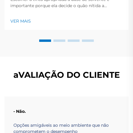
importante porque ela decide o quão nítida a
impressão parece e por quanto tempo a peça
permanece limpa e brilhante. Este guia rápido oferece
VER MAIS
uma visão geral dos principais tipos de tinta, os
trabalhos que se encaixam e os pontos-chave a
verificar antes...
aVALIAÇÃO DO CLIENTE
- Não.
Opções amigáveis ao meio ambiente que não
comprometem o desempenho