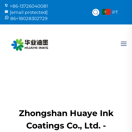
+86-13726040081
PT
[email protected]
86+18028302729
Zhongshan Huaye Ink
Coatings Co., Ltd. -