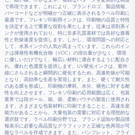
で再現できます。これにより、ブランドロゴ、製品情報、
バーコードなどが明確かつ正確に表示されるラベル印刷に
最適です。フレキソ印刷用インクは、印刷物の品質と特性
を決定する上で重要な役割を果たします。従来は溶剤系イ
ンクが使用されており、特に非多孔質基材では良好な接着
性と乾燥速度を提供します。しかし、環境問題への対応と
して、水系インクの人気が高まっています。これらのイン
クは揮発性有機化合物（VOC）の排出量が少なく、環境
に優しいだけでなく、幅広い材料に適合するように配合さ
れ、優れた色濃度を提供します。UV硬化インクは、紫外
線にさらされると瞬間的に硬化するため、高速乾燥が可能
となり、高効率な生産を実現します。また、硬くて耐久性
のある膜を形成し、印刷物の摩耗、水分、褪色に対する耐
性を向上させます。フレキソ印刷の応用範囲は広く、包装
業界では段ボール、箱、袋、柔軟パウチの製造に使用され
ます。さまざまな包装材料に印刷できることと、高速生産
能力があることから、大量包装の需要に対応する理想的な
選択肢です。ラベル印刷分野では、ブランド認知や製品情
報表示に必要な高品質なグラフィックと正確な色再現が可
能なラベルを作成できます。また、パンフレット、フライ