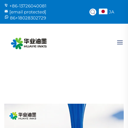
+86-13726040081
JA
[email protected]
86+18028302729