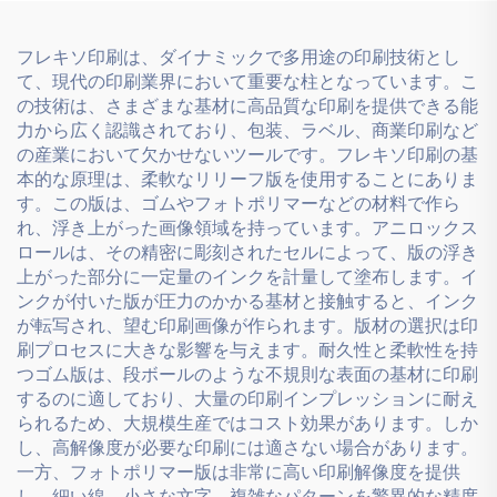
フレキソ印刷は、ダイナミックで多用途の印刷技術とし
て、現代の印刷業界において重要な柱となっています。こ
の技術は、さまざまな基材に高品質な印刷を提供できる能
力から広く認識されており、包装、ラベル、商業印刷など
の産業において欠かせないツールです。フレキソ印刷の基
本的な原理は、柔軟なリリーフ版を使用することにありま
す。この版は、ゴムやフォトポリマーなどの材料で作ら
れ、浮き上がった画像領域を持っています。アニロックス
ロールは、その精密に彫刻されたセルによって、版の浮き
上がった部分に一定量のインクを計量して塗布します。イ
ンクが付いた版が圧力のかかる基材と接触すると、インク
が転写され、望む印刷画像が作られます。版材の選択は印
刷プロセスに大きな影響を与えます。耐久性と柔軟性を持
つゴム版は、段ボールのような不規則な表面の基材に印刷
するのに適しており、大量の印刷インプレッションに耐え
られるため、大規模生産ではコスト効果があります。しか
し、高解像度が必要な印刷には適さない場合があります。
一方、フォトポリマー版は非常に高い印刷解像度を提供
し、細い線、小さな文字、複雑なパターンを驚異的な精度