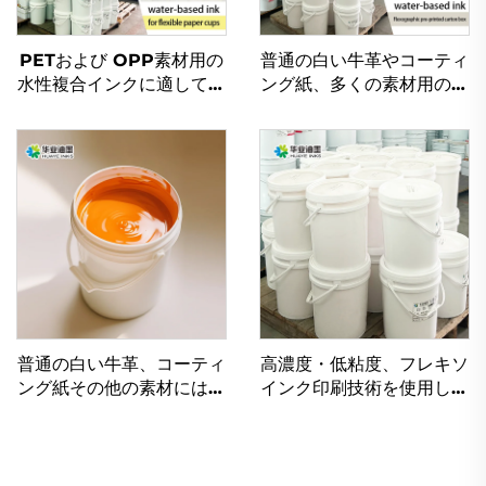
PETおよび OPP素材用の
普通の白い牛革やコーティ
水性複合インクに適してい
ング紙、多くの素材用の優
ます
れた水性フレキソ印刷イン
ク
普通の白い牛革、コーティ
高濃度・低粘度、フレキソ
ング紙その他の素材には、
インク印刷技術を使用した
優れたフレキソインク印刷
水性インク
用水性インクが使用可能で
す。