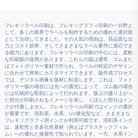
す。
フレキソラベル印刷は、フレキソグラフィ印刷の一分野と
して、多くの業界でラベルを制作するための優れた選択肢
として台頭してきました。その人気の理由は、高品質な出
力とコスト効率、そしてさまざまなラベル要件に適応でき
る能力にあります。フレキソラベル印刷の中心には、柔軟
な印刷版の使用があります。これらの版は通常、ゴムまた
はフォトポリマー素材で作られ、ラベルの特定のデザイン
に合わせて簡単にカスタマイズできます。版作成プロセス
では、デジタル画像を版材に転送します。これは、フォト
ポリマー版の場合には光への露光によって、ゴム版の場合
には伝統的な彫刻によって行われます。版上の盛り上がっ
た部分が印刷されるイメージを表し、くぼんだ部分はイン
クが付着しません。フレキソラベル印刷ではインクの選択
が重要です。溶剤系、水系、UV硬化型など、さまざまな
フレキソグラフィ用インクが利用可能です。溶剤系インク
は、速乾性と非多孔性基材（例えばプラスチックフィル
ム）への優れた接着性で知られています。一方、水系イン