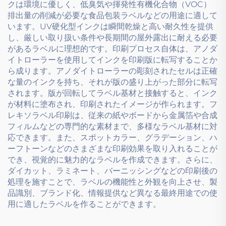
クは環境に優しく、低臭気や揮発性有機化合物（VOC）
排出量の削減が必要な食品包装ラベルなどの用途に適して
います。UV硬化型インクは瞬間乾燥と高い耐久性を提供
し、厳しい取り扱い条件や長期間の屋外露出に耐える必要
があるラベルに理想的です。印刷プロセス自体は、アノダ
イトローラーを使用してインクを印刷版に転写することか
ら成ります。アノダイトローラーの彫刻されたセルは正確
な量のインクを持ち、それが版の盛り上がった部分に転写
されます。版が回転してラベル基材と接触すると、インク
が材料に塗布され、印刷されたイメージが作られます。フ
レキソラベル印刷は、従来の紙やボードから金属箔や合成
フィルムなどの専門的な素材まで、多様なラベル基材に対
応できます。また、スポットカラー、グラデーション、ハ
ーフトーンなどのさまざまな印刷効果を取り入れることが
でき、視覚的に魅力的なラベルを作成できます。さらに、
ダイカット、ラミネート、バーニッシングなどの印刷後の
処理を施すことで、ラベルの機能性と外観を向上させ、製
品識別、ブランド化、情報提供など異なる最終用途での使
用に適したラベルを作ることができます。