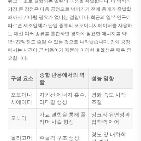
워크 구조로 결합되는 일련의 과정을 촉발합니다. 이 방식의
가장 큰 장점은 다음 공정으로 넘어가기 전에 용매가 증발할
때까지 기다릴 필요가 없다는 점입니다. 최근의 일부 연구에
따르면 제조업체가 단일 종류의 포토이니시에이터를 사용하
는 대신 여러 종류를 혼합하면 경화에 필요한 에너지를 약
18~22% 정도 줄일 수 있는 것으로 나타났습니다. 인쇄 공장
에서는 시간이 곧 비용이기 때문에 이러한 효율성은 매우 중
요합니다.
중합 반응에서의 역
구성 요소
성능 영향
할
포토이니
자외선 에너지 흡수,
경화 속도 시작
시에이터
라디칼 생성
조절
가교 결합을 통해 폴
잉크의 유연성과
모노머
리머 사슬 형성
접착력 제어
경도 및 내화학
올리고머
주골격 구조 생성