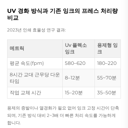
UV 경화 방식과 기존 잉크의 프레스 처리량
비교
2023년 인쇄 효율성 연구 결과:
Uv 플렉소
용제형 잉
메트릭
잉크
크
평균 속도(fpm)
580–620
180–220
8시간 교대 근무당 다운
8–12분
55~70분
타임
작업 교체 시간
15–20분
35–50분
용제의 증발이나 열경화가 필요 없어 잉크 고정 시간이 단축
되며, 기존 방식 대비 2~3배 더 빠른 처리 속도를 가능하게
합니다.