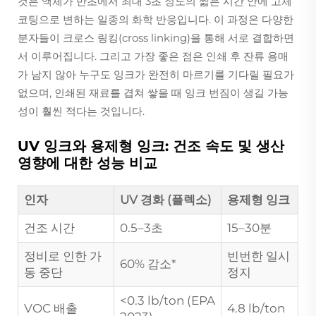
것은 액체가 반초에서 최대 3초 정도의 짧은 시간 안에 고체
코팅으로 변하는 일종의 화학 반응입니다. 이 과정은 다양한
분자들이 크로스 링킹(cross linking)을 통해 서로 결합하면
서 이루어집니다. 그리고 가장 좋은 점은 인쇄 후 잔류 용매
가 남지 않아 누구도 잉크가 완전히 마르기를 기다릴 필요가
없으며, 인쇄된 재료를 겹쳐 쌓을 때 잉크 번짐이 생길 가능
성이 훨씬 적다는 것입니다.
UV 잉크와 용제형 잉크: 건조 속도 및 생산
영향에 대한 성능 비교
인자
UV 경화 (플렉소)
용제형 잉크
건조 시간
0.5–3초
15–30분
정비로 인한 가
빈번한 일시
60% 감소*
동 중단
정지
<0.3 lb/ton (EPA
VOC 배출
4.8 lb/ton