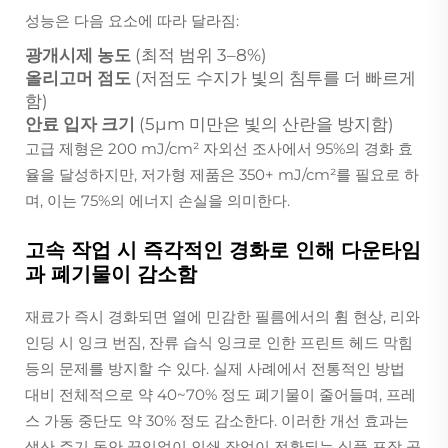
성능은 다음 요소에 따라 달라짐:
광개시제 농도
(최적 범위 3–8%)
올리고머 점도
(저점도 수지가 빛의 침투를 더 빠르게
함)
안료 입자 크기
(5μm 미만은 빛의 산란을 방지함)
고급 제형은 200 mJ/cm² 자외선 조사에서 95%의 경화 효
율을 달성하지만, 저가형 제품은 350+ mJ/cm²를 필요로 하
며, 이는 75%의 에너지 손실을 의미한다.
고속 작업 시 즉각적인 경화로 인해 다운타임
과 폐기물이 감소함
재료가 즉시 경화되면 열에 민감한 필름에서의 휨 현상, 리와
인딩 시 잉크 번짐, 잔류 습식 잉크로 인한 프린트 헤드 막힘
등의 문제를 방지할 수 있다. 실제 사례에서 전통적인 방법
대비 전체적으로 약 40~70% 정도 폐기물이 줄어들며, 프레
스 가동 중단도 약 30% 정도 감소한다. 이러한 개선 효과는
생산 주기 동안 끊임없이 인쇄 작업이 전환되는 식품 포장 공