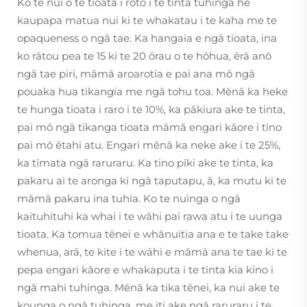
Ko te nui o te tioata i roto i te tinta tuhinga he
kaupapa matua nui ki te whakatau i te kaha me te
opaqueness o ngā tae. Ka hangaia e ngā tioata, ina
ko rātou pea te 15 ki te 20 ōrau o te hōhua, ērā anō
ngā tae piri, māmā aroarotia e pai ana mō ngā
pouaka hua tikangia me ngā tohu toa. Mēnā ka heke
te hunga tioata i raro i te 10%, ka pākiura ake te tinta,
pai mō ngā tikanga tioata māmā engari kāore i tino
pai mō ētahi atu. Engari mēnā ka neke ake i te 25%,
ka tīmata ngā raruraru. Ka tino pīki ake te tinta, ka
pakaru ai te aronga ki ngā taputapu, ā, ka mutu ki te
māmā pakaru ina tuhia. Ko te nuinga o ngā
kaituhituhi ka whai i te wāhi pai rawa atu i te uunga
tioata. Ka tomua tēnei e whānuitia ana e te take take
whenua, arā, te kite i te wāhi e māmā ana te tae ki te
pepa engari kāore e whakaputa i te tinta kia kino i
ngā mahi tuhinga. Mēnā ka tika tēnei, ka nui ake te
kounga o ngā tuhinga, me iti ake ngā raruraru i te