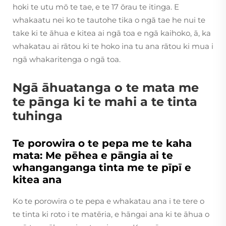
hoki te utu mō te tae, e te 17 ōrau te itinga. E
whakaatu nei ko te tautohe tika o ngā tae he nui te
take ki te āhua e kitea ai ngā toa e ngā kaihoko, ā, ka
whakatau ai rātou ki te hoko ina tu ana rātou ki mua i
ngā whakaritenga o ngā toa.
Ngā āhuatanga o te mata me
te pānga ki te mahi a te tinta
tuhinga
Te porowira o te pepa me te kaha
mata: Me pēhea e pāngia ai te
whanganganga tinta me te pīpī e
kitea ana
Ko te porowira o te pepa e whakatau ana i te tere o
te tinta ki roto i te matēria, e hāngai ana ki te āhua o