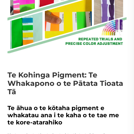
Te Kohinga Pigment: Te
Whakapono o te Pātata Tioata
Tā
Te āhua o te kōtaha pigment e
whakatau ana i te kaha o te tae me
te kore-atarahiko