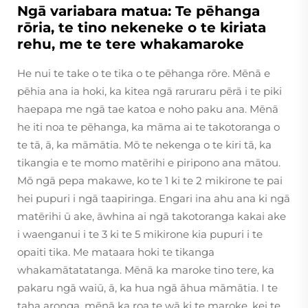
Ngā variabara matua: Te pēhanga
rōria, te tino nekeneke o te kiriata
rehu, me te tere whakamaroke
He nui te take o te tika o te pēhanga rōre. Mēnā e
pēhia ana ia hoki, ka kitea ngā raruraru pērā i te piki
haepapa me ngā tae katoa e noho paku ana. Mēnā
he iti noa te pēhanga, ka māma ai te takotoranga o
te tā, ā, ka māmātia. Mō te nekenga o te kiri tā, ka
tikangia e te momo matērihi e piripono ana mātou.
Mō ngā pepa makawe, ko te 1 ki te 2 mikirone te pai
hei pupuri i ngā taapiringa. Engari ina ahu ana ki ngā
matērihi ū ake, āwhina ai ngā takotoranga kakai ake
i waenganui i te 3 ki te 5 mikirone kia pupuri i te
opaiti tika. Me mataara hoki te tikanga
whakamātatatanga. Mēnā ka maroke tino tere, ka
pakaru ngā waiū, ā, ka hua ngā āhua māmātia. I te
taha aronga, mēnā ka roa te wā ki te maroke, kei te