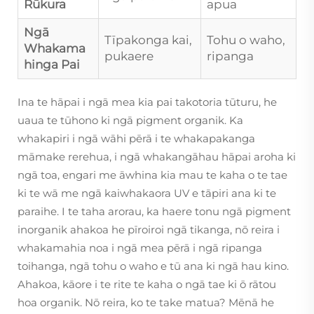
Rūkura
apua
Ngā
Tīpakonga kai,
Tohu o waho,
Whakama
pukaere
ripanga
hinga Pai
Ina te hāpai i ngā mea kia pai takotoria tūturu, he
uaua te tūhono ki ngā pigment organik. Ka
whakapiri i ngā wāhi pērā i te whakapakanga
māmake rerehua, i ngā whakangāhau hāpai aroha ki
ngā toa, engari me āwhina kia mau te kaha o te tae
ki te wā me ngā kaiwhakaora UV e tāpiri ana ki te
paraihe. I te taha arorau, ka haere tonu ngā pigment
inorganik ahakoa he pīroiroi ngā tikanga, nō reira i
whakamahia noa i ngā mea pērā i ngā ripanga
toihanga, ngā tohu o waho e tū ana ki ngā hau kino.
Ahakoa, kāore i te rite te kaha o ngā tae ki ō rātou
hoa organik. Nō reira, ko te take matua? Mēnā he