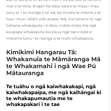
mai o te tinta. Engari he take: kāore te mata i mau
tonu ai. I te nuinga o te wā, ka timata te māmā o te
hua i muri i ētahi wiki anake. Arā, me tāroiroi tā ngā
toihana whakaputa i ō rātou mātai mata me ngā
kaupapa whakaputa kia kaua ngā tae e kore e
mārama tonu i te roanga o te mahi whakaputa.
Kimikimi Hangarau Tā:
Whakanuia te Māmāranga Mā
te Whakamahi i ngā Wae Pū
Mātauranga
Te tuāhu o ngā kaiwhakakapi, ngā
kaiwhakapaipa, me ngā kaihāngai ki
te whakapumautia me te
whakapakari i te tae