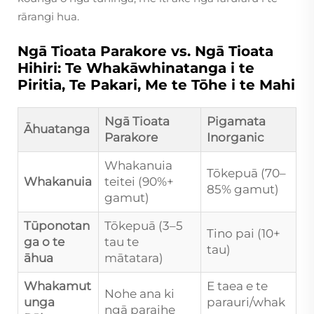
rārangi hua.
Ngā Tioata Parakore vs. Ngā Tioata
Hihiri: Te Whakāwhinatanga i te
Piritia, Te Pakari, Me te Tōhe i te Mahi
Ngā Tioata
Pigamata
Āhuatanga
Parakore
Inorganic
Whakanuia
Tōkepuā (70–
Whakanuia
teitei (90%+
85% gamut)
gamut)
Tūponotan
Tōkepuā (3–5
Tino pai (10+
ga o te
tau te
tau)
āhua
mātatara)
Whakamut
E taea e te
Nohe ana ki
unga
parauri/whak
ngā paraihe