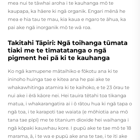
mea nui te tāwhai aroha i te kauhanga mō te
kaupapa, ka hāere ki ngā organik. Engari mēnā he
mea e hia tau te mau, kia kaua e ngaro te āhua, ka
pai ake ngā inorganik mō te wā roa.
Takitahi Tāpiri: Ngā toihanga tūmata
tiaki me te tīmatatanga o ngā
pigment hei pā ki te kauhanga
Ko ngā kamupene mātaihiko e fōkotu ana ki te
ininoho huinga tae e kitea ana he pai ake te
whakawhitinga atamira ki te kaihoko, e te 23 ōrau te
nui ake i ērā kāore nei. Hei tauira tētahi toa tikanga
matua, i whakarangatira ai i ō rātou hua ki ngā tapa o
ngā toa, i te karapoti tae waiata (e mōhiotia ana mō
tana tae pīpī) me te titanium dioxide hei waihanga i
ngā kōpaki kauwhau kore. I pupū ake te tae mō te 18
marama, ā, i te wa e pupū ake ana te tae, i te iti ake