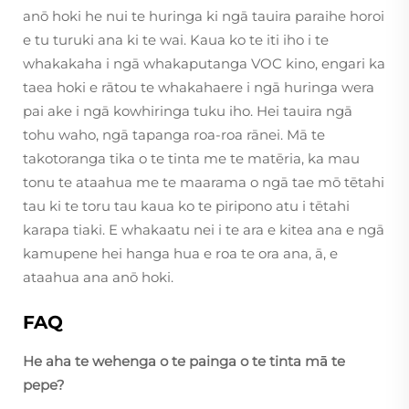
anō hoki he nui te huringa ki ngā tauira paraihe horoi
e tu turuki ana ki te wai. Kaua ko te iti iho i te
whakakaha i ngā whakaputanga VOC kino, engari ka
taea hoki e rātou te whakahaere i ngā huringa wera
pai ake i ngā kowhiringa tuku iho. Hei tauira ngā
tohu waho, ngā tapanga roa-roa rānei. Mā te
takotoranga tika o te tinta me te matēria, ka mau
tonu te ataahua me te maarama o ngā tae mō tētahi
tau ki te toru tau kaua ko te piripono atu i tētahi
karapa tiaki. E whakaatu nei i te ara e kitea ana e ngā
kamupene hei hanga hua e roa te ora ana, ā, e
ataahua ana anō hoki.
FAQ
He aha te wehenga o te painga o te tinta mā te
pepe?