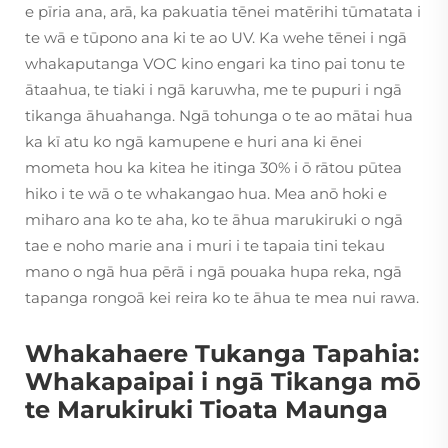
e pīria ana, arā, ka pakuatia tēnei matērihi tūmatata i
te wā e tūpono ana ki te ao UV. Ka wehe tēnei i ngā
whakaputanga VOC kino engari ka tino pai tonu te
ātaahua, te tiaki i ngā karuwha, me te pupuri i ngā
tikanga āhuahanga. Ngā tohunga o te ao mātai hua
ka kī atu ko ngā kamupene e huri ana ki ēnei
mometa hou ka kitea he itinga 30% i ō rātou pūtea
hiko i te wā o te whakangao hua. Mea anō hoki e
miharo ana ko te aha, ko te āhua marukiruki o ngā
tae e noho marie ana i muri i te tapaia tini tekau
mano o ngā hua pērā i ngā pouaka hupa reka, ngā
tapanga rongoā kei reira ko te āhua te mea nui rawa.
Whakahaere Tukanga Tapahia:
Whakapaipai i ngā Tikanga mō
te Marukiruki Tioata Maunga