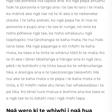
ngā tae pōhewa ina tapaia ana. Ko ngā pepa anuanu
hoki te porowira e tango ana i te tae ki raro i te mata,
ka māmā ake ngā tae nā te iti ake o te nekeneke
otaota. I te taha arataki, ko ngā pepa he iti noa te
porowira e pupū ana i te tae ki runga, nō reira ka
noho pōhewa ngā tae, ka noho whakauru ngā
taipitopito. Ina tārohangia te kaha mata, he nui hoki
tana take. Mā ngā papanga e 40 mN/m te kaha
mata, ka taea e te tinta te whānui tōtō ki te mata. Ko
te iti ake i tēnei tātaitanga e hāngai ana ki ngā raru
pērā i te kohikohi o te tinta kaua ko te whānuitanga
tika, e āraingia ana e te takotoranga takawhiti. Me
nui ake te kaha mata o te pepa i te kaha mata o te
tinta, e 10 mN/m neke atu rānei, hei whakawātea i te
pā tika. Ko tēnei ture matua e āwhina ana kia taea ai
e ngā tae te tū kātahi noa i ngā mahi tapa.
Ngā wero ki te whiwhi i ngā hua