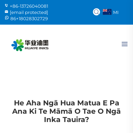
+86-13726040081
MI
[email protected]
86+18028302729
He Aha Ngā Hua Matua E Pa
Ana Ki Te Māmā O Tae O Ngā
Inka Tauira?