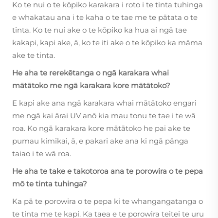
Ko te nui o te kōpiko karakara i roto i te tinta tuhinga
e whakatau ana i te kaha o te tae me te pātata o te
tinta. Ko te nui ake o te kōpiko ka hua ai ngā tae
kakapi, kapi ake, ā, ko te iti ake o te kōpiko ka māma
ake te tinta.
He aha te rerekētanga o ngā karakara whai
mātātoko me ngā karakara kore mātātoko?
E kapi ake ana ngā karakara whai mātātoko engari
me ngā kai ārai UV anō kia mau tonu te tae i te wā
roa. Ko ngā karakara kore mātātoko he pai ake te
pumau kimikai, ā, e pakari ake ana ki ngā pānga
taiao i te wā roa.
He aha te take e takotoroa ana te porowira o te pepa
mō te tinta tuhinga?
Ka pā te porowira o te pepa ki te whangangatanga o
te tinta me te kapi. Ka taea e te porowira teitei te uru