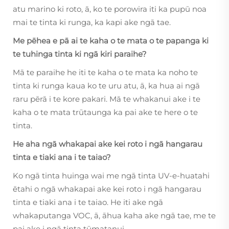
atu marino ki roto, ā, ko te porowira iti ka pupū noa
mai te tinta ki runga, ka kapi ake ngā tae.
Me pēhea e pā ai te kaha o te mata o te papanga ki
te tuhinga tinta ki ngā kiri paraihe?
Mā te paraihe he iti te kaha o te mata ka noho te
tinta ki runga kaua ko te uru atu, ā, ka hua ai ngā
raru pērā i te kore pakari. Mā te whakanui ake i te
kaha o te mata trūtaunga ka pai ake te here o te
tinta.
He aha ngā whakapai ake kei roto i ngā hangarau
tinta e tiaki ana i te taiao?
Ko ngā tinta huinga wai me ngā tinta UV-e-huatahi
ētahi o ngā whakapai ake kei roto i ngā hangarau
tinta e tiaki ana i te taiao. He iti ake ngā
whakaputanga VOC, ā, āhua kaha ake ngā tae, me te
pai ake i ngā tinta tūmatanui.