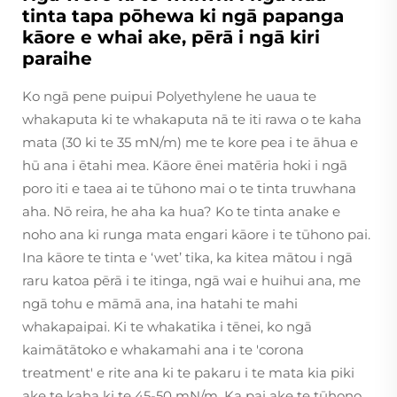
tinta tapa pōhewa ki ngā papanga
kāore e whai ake, pērā i ngā kiri
paraihe
Ko ngā pene puipui Polyethylene he uaua te
whakaputa ki te whakaputa nā te iti rawa o te kaha
mata (30 ki te 35 mN/m) me te kore pea i te āhua e
hū ana i ētahi mea. Kāore ēnei matēria hoki i ngā
poro iti e taea ai te tūhono mai o te tinta truwhana
aha. Nō reira, he aha ka hua? Ko te tinta anake e
noho ana ki runga mata engari kāore i te tūhono pai.
Ina kāore te tinta e ‘wet’ tika, ka kitea mātou i ngā
raru katoa pērā i te itinga, ngā wai e huihui ana, me
ngā tohu e māmā ana, ina hatahi te mahi
whakapaipai. Ki te whakatika i tēnei, ko ngā
kaimātātoko e whakamahi ana i te 'corona
treatment' e rite ana ki te pakaru i te mata kia piki
ake te kaha ki te 45-50 mN/m. Ka pai ake te tūhono