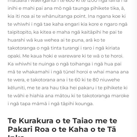
mataara i waenganui i te 600 ki te 1200 ngā raina i ia
inihi e mahi pai ana mō ngā taunga pīhikete tika, ā,
kia iti noa ai te whānuitanga point. Ina ngana koe ki
te whiwhi i ngā tae kaha engari kia kore e ngaro ngā
taipitopito, ka kitea e maha ngā kaitāpihi he pai te
huarahi wā kua wehea ai te puna, arā ko te
takotoranga o ngā tinta turangi i raro i ngā kiriata
opaki. Me kaua hoki e wareware ki te wā o te horoi.
Ka whiwhi te nuinga o ngā toihanga i ngā hua pai
mā te whakamahi i ngā tūnel horoi e whai mana ana
te wera, e takotorana ana i te 60 ki te 80 niuwehe
kēluniti, me te ara hau tika hei pakaru i te pīhikete ki
te wāhi e hiahia ana mātou ki te takotoranga maroke
i ngā tapa māmā i ngā tāpihi kounga.
Te Kurakura o te Taiao me te
Pakari Roa o te Kaha o te Tā