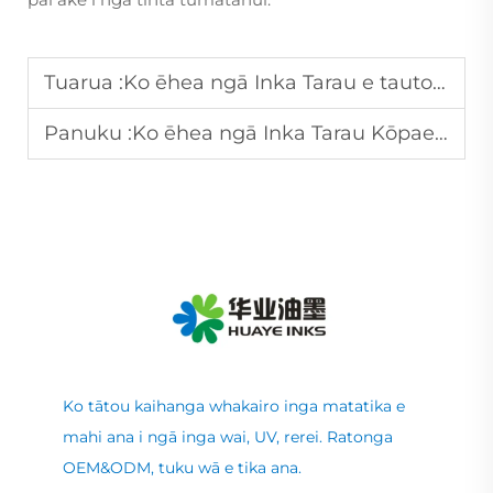
Tuarua :
Ko ēhea ngā Inka Tarau e tautoko ana i ngā hanganga Ritenga mō ngā Taumata Tūmatanui?
Panuku :
Ko ēhea ngā Inka Tarau Kōpae e whakarite ana i te taurite o ngā pūtea mō ngā ota nui?
Ko tātou kaihanga whakairo inga matatika e
mahi ana i ngā inga wai, UV, rerei. Ratonga
OEM&ODM, tuku wā e tika ana.