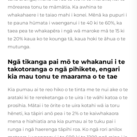
mōrearea tonu te māmātia. Ka awhina te
whakahaere i te taiao mahi i konei. Mēnā ka pupuri i
te pauna hūmata i waenganui i te 40 ki te 60%, ka
taea pea te whakapēra i ngā wā maroke mā te 15 ki
te 20% kaua ko te kounga tā, kaua hoki te āhua o te
mutunga.
Ngā tikanga pai mō te whakanui i te
takotoranga o ngā pīhikete, engari
kia mau tonu te maarama o te tae
Kia pumau ai te reo hiko o te tinta me te nui ake o te
arataki ki te rereketanga o te uira i te wāhi katoa o te
prosihia. Mātai i te ōrite o te uira kotahi wā ia toru
hēneti, ka tāpiri anō pea i te 2% o te kaiwhakaora
mena e hiahiatia ana kia pumau ai te tuku pai i
runga i ngā haerenga tāpihi roa. Ko ngā rori anilox