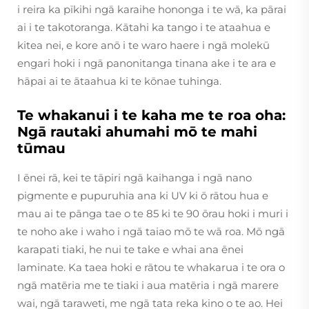
i reira ka pīkihi ngā karaihe hononga i te wā, ka pārai
ai i te takotoranga. Kātahi ka tango i te ataahua e
kitea nei, e kore anō i te waro haere i ngā molekū
engari hoki i ngā panonitanga tinana ake i te ara e
hāpai ai te ātaahua ki te kōnae tuhinga.
Te whakanui i te kaha me te roa oha:
Ngā rautaki ahumahi mō te mahi
tūmau
I ēnei rā, kei te tāpiri ngā kaihanga i ngā nano
pigmente e pupuruhia ana ki UV ki ō rātou hua e
mau ai te pānga tae o te 85 ki te 90 ōrau hoki i muri i
te noho ake i waho i ngā taiao mō te wā roa. Mō ngā
karapati tiaki, he nui te take e whai ana ēnei
laminate. Ka taea hoki e rātou te whakarua i te ora o
ngā matēria me te tiaki i aua matēria i ngā marere
wai, ngā taraweti, me ngā tata reka kino o te ao. Hei