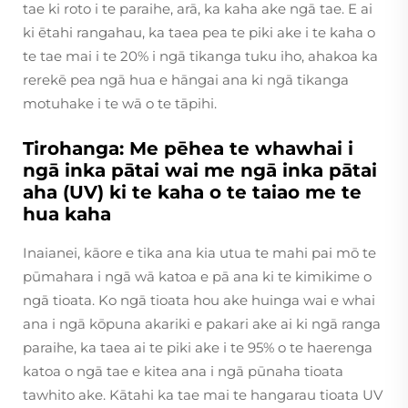
tae ki roto i te paraihe, arā, ka kaha ake ngā tae. E ai
ki ētahi rangahau, ka taea pea te piki ake i te kaha o
te tae mai i te 20% i ngā tikanga tuku iho, ahakoa ka
rerekē pea ngā hua e hāngai ana ki ngā tikanga
motuhake i te wā o te tāpihi.
Tirohanga: Me pēhea te whawhai i
ngā inka pātai wai me ngā inka pātai
aha (UV) ki te kaha o te taiao me te
hua kaha
Inaianei, kāore e tika ana kia utua te mahi pai mō te
pūmahara i ngā wā katoa e pā ana ki te kimikime o
ngā tioata. Ko ngā tioata hou ake huinga wai e whai
ana i ngā kōpuna akariki e pakari ake ai ki ngā ranga
paraihe, ka taea ai te piki ake i te 95% o te haerenga
katoa o ngā tae e kitea ana i ngā pūnaha tioata
tawhito ake. Kātahi ka tae mai te hangarau tioata UV