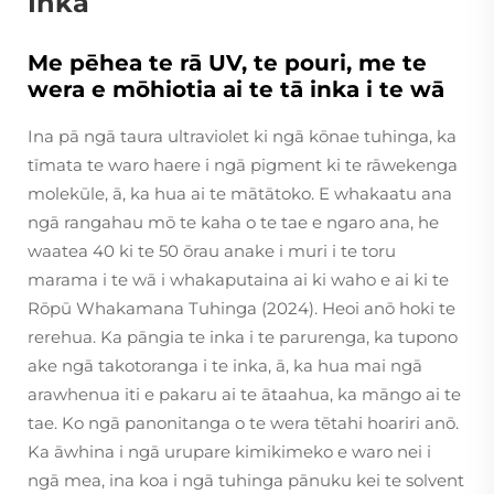
Inka
Me pēhea te rā UV, te pouri, me te
wera e mōhiotia ai te tā inka i te wā
Ina pā ngā taura ultraviolet ki ngā kōnae tuhinga, ka
tīmata te waro haere i ngā pigment ki te rāwekenga
molekūle, ā, ka hua ai te mātātoko. E whakaatu ana
ngā rangahau mō te kaha o te tae e ngaro ana, he
waatea 40 ki te 50 ōrau anake i muri i te toru
marama i te wā i whakaputaina ai ki waho e ai ki te
Rōpū Whakamana Tuhinga (2024). Heoi anō hoki te
rerehua. Ka pāngia te inka i te parurenga, ka tupono
ake ngā takotoranga i te inka, ā, ka hua mai ngā
arawhenua iti e pakaru ai te ātaahua, ka māngo ai te
tae. Ko ngā panonitanga o te wera tētahi hoariri anō.
Ka āwhina i ngā urupare kimikimeko e waro nei i
ngā mea, ina koa i ngā tuhinga pānuku kei te solvent