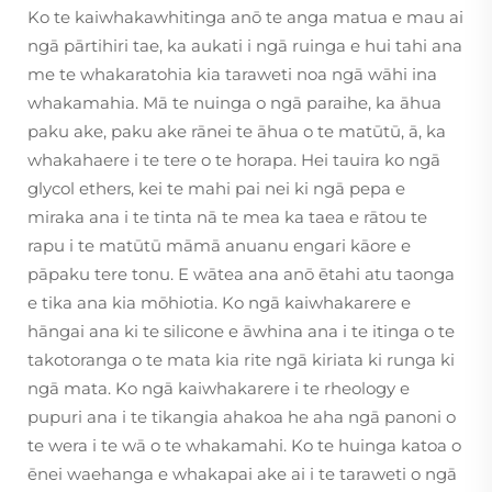
Ko te kaiwhakawhitinga anō te anga matua e mau ai
ngā pārtihiri tae, ka aukati i ngā ruinga e hui tahi ana
me te whakaratohia kia taraweti noa ngā wāhi ina
whakamahia. Mā te nuinga o ngā paraihe, ka āhua
paku ake, paku ake rānei te āhua o te matūtū, ā, ka
whakahaere i te tere o te horapa. Hei tauira ko ngā
glycol ethers, kei te mahi pai nei ki ngā pepa e
miraka ana i te tinta nā te mea ka taea e rātou te
rapu i te matūtū māmā anuanu engari kāore e
pāpaku tere tonu. E wātea ana anō ētahi atu taonga
e tika ana kia mōhiotia. Ko ngā kaiwhakarere e
hāngai ana ki te silicone e āwhina ana i te itinga o te
takotoranga o te mata kia rite ngā kiriata ki runga ki
ngā mata. Ko ngā kaiwhakarere i te rheology e
pupuri ana i te tikangia ahakoa he aha ngā panoni o
te wera i te wā o te whakamahi. Ko te huinga katoa o
ēnei waehanga e whakapai ake ai i te taraweti o ngā