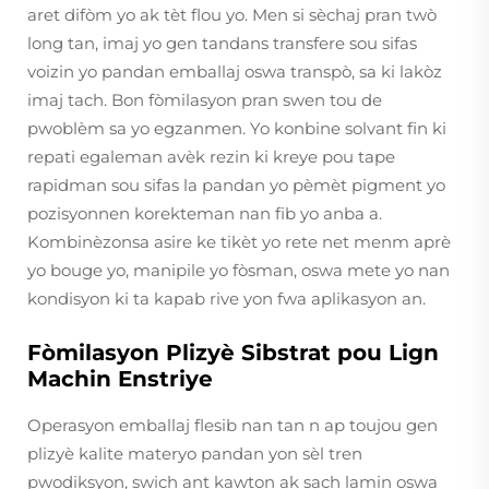
aret difòm yo ak tèt flou yo. Men si sèchaj pran twò
long tan, imaj yo gen tandans transfere sou sifas
voizin yo pandan emballaj oswa transpò, sa ki lakòz
imaj tach. Bon fòmilasyon pran swen tou de
pwoblèm sa yo egzanmen. Yo konbine solvant fin ki
repati egaleman avèk rezin ki kreye pou tape
rapidman sou sifas la pandan yo pèmèt pigment yo
pozisyonnen korekteman nan fib yo anba a.
Kombinèzonsa asire ke tikèt yo rete net menm aprè
yo bouge yo, manipile yo fòsman, oswa mete yo nan
kondisyon ki ta kapab rive yon fwa aplikasyon an.
Fòmilasyon Plizyè Sibstrat pou Lign
Machin Enstriye
Operasyon emballaj flesib nan tan n ap toujou gen
plizyè kalite materyo pandan yon sèl tren
pwodiksyon, swich ant kawton ak sach lamin oswa