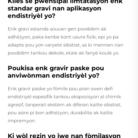
Kilès se pwensipal limtatasyon enk
standar gravi nan aplikasyon
endistriyèl yo?
Enk gravi estanda souvan gen pwoblèm ak
adhézyon, paka kenbe kont usure fizik, epi yo pa
adapte pou yon varyete sibstrat, sa ki mennen nan
pwoblèm tankou dekole, etale ak fanyè koulè yo.
Poukisa enk gravir paske pou
anviwònman endistriyèl yo?
Enk gravir paske yo fòmile pou pran swen defi
endistriyèl espesifik tankou ekspozisyon al chimik
agresif, tanperati ekstèm ak diferan kalite sibstrat,
pou asire pi bon adhézyon, durabilite ak kalite
impremyon.
Ki wòl rezin yo jwe nan fòmilasyon