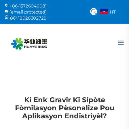
+86-13726040081
HT
[email protected]
86+18028302729
Ki Enk Gravir Ki Sipòte
Fòmilasyon Pèsonalize Pou
Aplikasyon Endistriyèl?