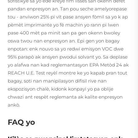
sofistikye sa yo ede kreye fim lisses san okenn defèt
pandan enpresyon an. Tan pou seche amelyorepase
tou - anviwon 25% pi vit pase ansyen fòmil sa yo k ap
pèmèt imprimante yo fè machin yo rann pi lwen
pase 400 mèt pa minit san pa gen okenn bwoley
oswa twou nan enpresyon an. Epi gen yon bagay
enpotan: enk nouvo sa yo redwi emisyon VOC dwe
95% parapò ak ansyen pwodui solvant yo. Sa deplase
yo alafwa nan kad reglemantasyon EPA Metòd 24 ak
REACH U.E. Test reyèl montre ke yo kapab pran tout
bagay, soti nan manipilasyon difisil rive nan
ekspozisyon chalè, kidonk konpayi yo pa oblije
chwazi ant respèt reglemanta ak kalite enpresyon
ankò.
FAQ yo