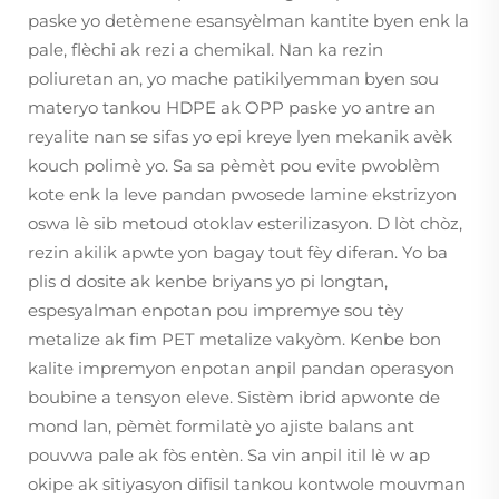
paske yo detèmene esansyèlman kantite byen enk la
pale, flèchi ak rezi a chemikal. Nan ka rezin
poliuretan an, yo mache patikilyemman byen sou
materyo tankou HDPE ak OPP paske yo antre an
reyalite nan se sifas yo epi kreye lyen mekanik avèk
kouch polimè yo. Sa sa pèmèt pou evite pwoblèm
kote enk la leve pandan pwosede lamine ekstrizyon
oswa lè sib metoud otoklav esterilizasyon. D lòt chòz,
rezin akilik apwte yon bagay tout fèy diferan. Yo ba
plis d dosite ak kenbe briyans yo pi longtan,
espesyalman enpotan pou impremye sou tèy
metalize ak fim PET metalize vakyòm. Kenbe bon
kalite impremyon enpotan anpil pandan operasyon
boubine a tensyon eleve. Sistèm ibrid apwonte de
mond lan, pèmèt formilatè yo ajiste balans ant
pouvwa pale ak fòs entèn. Sa vin anpil itil lè w ap
okipe ak sitiyasyon difisil tankou kontwole mouvman