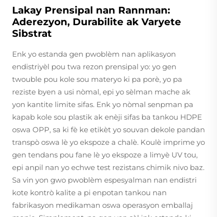
Lakay Prensipal nan Rannman:
Aderezyon, Durabilite ak Varyete
Sibstrat
Enk yo estanda gen pwoblèm nan aplikasyon
endistriyèl pou twa rezon prensipal yo: yo gen
twouble pou kole sou materyo ki pa porè, yo pa
reziste byen a usi nòmal, epi yo sèlman mache ak
yon kantite limite sifas. Enk yo nòmal senpman pa
kapab kole sou plastik ak enèji sifas ba tankou HDPE
oswa OPP, sa ki fè ke etikèt yo souvan dekole pandan
transpò oswa lè yo ekspoze a chalè. Koulè imprime yo
gen tendans pou fane lè yo ekspoze a limyè UV tou,
epi anpil nan yo echwe test rezistans chimik nivo baz.
Sa vin yon gwo pwoblèm espesyalman nan endistri
kote kontrò kalite a pi enpotan tankou nan
fabrikasyon medikaman oswa operasyon emballaj