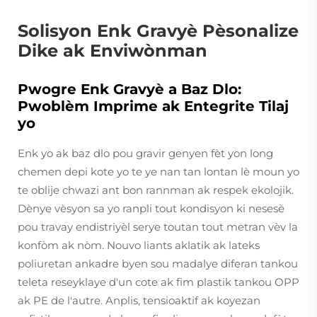
Solisyon Enk Gravyè Pèsonalize
Dike ak Enviwònman
Pwogre Enk Gravyè a Baz Dlo:
Pwoblèm Imprime ak Entegrite Tilaj
yo
Enk yo ak baz dlo pou gravir genyen fèt yon long
chemen depi kote yo te ye nan tan lontan lè moun yo
te oblije chwazi ant bon rannman ak respek ekolojik.
Dènye vèsyon sa yo ranpli tout kondisyon ki nesesè
pou travay endistriyèl serye toutan tout metran vèv la
konfòm ak nòm. Nouvo liants aklatik ak lateks
poliuretan ankadre byen sou madalye diferan tankou
teleta reseyklaye d'un cote ak fim plastik tankou OPP
ak PE de l'autre. Anplis, tensioaktif ak koyezan