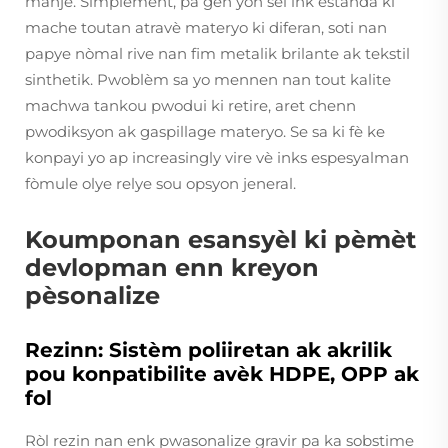
manje. Simplement, pa gen yon sèl ink estanda ki
mache toutan atravè materyo ki diferan, soti nan
papye nòmal rive nan fim metalik brilante ak tekstil
sinthetik. Pwoblèm sa yo mennen nan tout kalite
machwa tankou pwodui ki retire, aret chenn
pwodiksyon ak gaspillage materyo. Se sa ki fè ke
konpayi yo ap increasingly vire vè inks espesyalman
fòmule olye relye sou opsyon jeneral.
Koumponan esansyèl ki pèmèt
devlopman enn kreyon
pèsonalize
Rezinn: Sistèm poliiretan ak akrilik
pou konpatibilite avèk HDPE, OPP ak
fol
Ròl rezin nan enk pwasonalize gravir pa ka sobstime