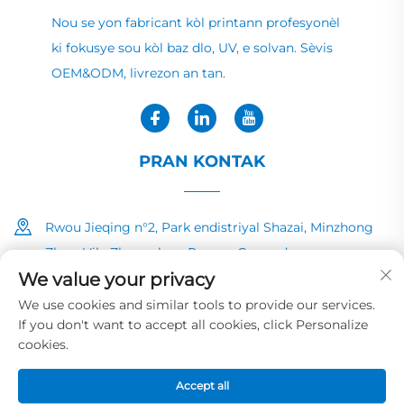
Nou se yon fabricant kòl printann profesyonèl
ki fokusye sou kòl baz dlo, UV, e solvan. Sèvis
OEM&ODM, livrezon an tan.
PRAN KONTAK
Rwou Jieqing n°2, Park endistriyal Shazai, Minzhong
Zhen, Vila Zhongshan, Povens Guangdong
We value your privacy
+86-13726040081
We use cookies and similar tools to provide our services.
If you don't want to accept all cookies, click Personalize
[email protected]
cookies.
Accept all
Dwa Aute © 2025 pa HUAYE INK&PAINT CO.,LTD
Politik sou vi