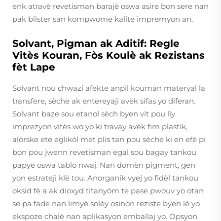
enk atravè revetisman barajè oswa asire bon sere nan
pak blister san kompwome kalite impremyon an.
Solvant, Pigman ak Aditif: Regle
Vitès Kouran, Fòs Koulè ak Rezistans
fèt Lape
Solvant nou chwazi afekte anpil kouman materyal la
transfere, sèche ak entereyaji avèk sifas yo diferan.
Solvant baze sou etanol sèch byen vit pou liy
imprezyon vitès wo yo ki travay avèk fim plastik,
alòrske ete eglikòl met plis tan pou sèche ki en efè pi
bon pou jwenn revetisman egal sou bagay tankou
papye oswa tablo nwaj. Nan domèn pigment, gen
yon estrateji klè tou. Anorganik vyej yo fidèl tankou
oksid fè a ak dioxyd titanyòm te pase pwouv yo otan
se pa fade nan limyè solèy osinon reziste byen lè yo
ekspoze chalè nan aplikasyon emballaj yo. Opsyon