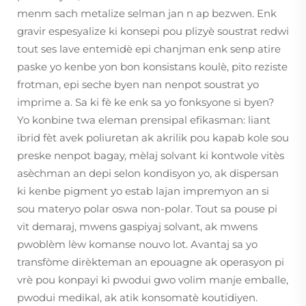
menm sach metalize selman jan n ap bezwen. Enk
gravir espesyalize ki konsepi pou plizyè soustrat redwi
tout ses lave entemidè epi chanjman enk senp atire
paske yo kenbe yon bon konsistans koulè, pito reziste
frotman, epi seche byen nan nenpot soustrat yo
imprime a. Sa ki fè ke enk sa yo fonksyone si byen?
Yo konbine twa eleman prensipal efikasman: liant
ibrid fèt avek poliuretan ak akrilik pou kapab kole sou
preske nenpot bagay, mèlaj solvant ki kontwole vitès
asèchman an depi selon kondisyon yo, ak dispersan
ki kenbe pigment yo estab lajan impremyon an si
sou materyo polar oswa non-polar. Tout sa pouse pi
vit demaraj, mwens gaspiyaj solvant, ak mwens
pwoblèm lèw komanse nouvo lot. Avantaj sa yo
transfòme dirèkteman an epouagne ak operasyon pi
vrè pou konpayi ki pwodui gwo volim manje emballe,
pwodui medikal, ak atik konsomatè koutidiyen.