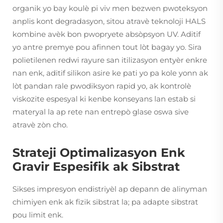
organik yo bay koulè pi viv men bezwen pwoteksyon
anplis kont degradasyon, sitou atravè teknoloji HALS
kombine avèk bon pwopryete absòpsyon UV. Aditif
yo antre premye pou afinnen tout lòt bagay yo. Sira
polietilenen redwi rayure san itilizasyon entyèr enkre
nan enk, aditif silikon asire ke pati yo pa kole yonn ak
lòt pandan rale pwodiksyon rapid yo, ak kontrolè
viskozite espesyal ki kenbe konseyans lan estab si
materyal la ap rete nan entrepò glase oswa sive
atravè zòn cho.
Strateji Optimalizasyon Enk
Gravir Espesifik ak Sibstrat
Sikses impresyon endistriyèl ap depann de alinyman
chimiyen enk ak fizik sibstrat la; pa adapte sibstrat
pou limit enk.