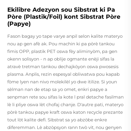
Ekilibre Adezyon sou Sibstrat ki Pa
Pòre (Plastik/Foil) kont Sibstrat Pòre
(Papye)
Fason bagay yo tape varye anpil selon kalite materyo
nou ap gen afè ak. Pou machin ki pa pòrè tankou
fimis OPP, plastik PET oswa fèy aliminyòm, pa gen
okenn solisyon - n ap oblije ogmante enèji sifas la
atravè tretman tankou dechajkòyon oswa pwosesis
plasma. Anplis, rezin espesyal obliwatwa pou kapab
fòme lyen nan nivo molekilèl yo dwe itilize. Si youn
sèlman nan de etap sa yo omet, enkri papye a
senpman rete sou sifas la kote l pral detache fasilman
lè li pliye oswa lèt chofaj chanje. D'autre pati, materyo
pòrè tankou papye kraft oswa katon recycle prezante
tout lòt kalite defi. Sibstrat sa yo abzòbe enkre
diferemman. Lè abzòpsyon rann twò vit, nou genyen