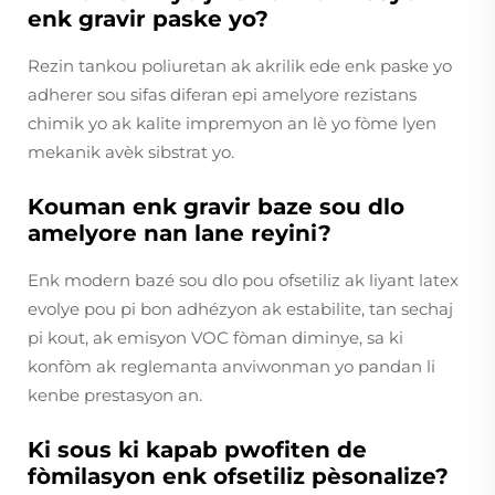
enk gravir paske yo?
Rezin tankou poliuretan ak akrilik ede enk paske yo
adherer sou sifas diferan epi amelyore rezistans
chimik yo ak kalite impremyon an lè yo fòme lyen
mekanik avèk sibstrat yo.
Kouman enk gravir baze sou dlo
amelyore nan lane reyini?
Enk modern bazé sou dlo pou ofsetiliz ak liyant latex
evolye pou pi bon adhézyon ak estabilite, tan sechaj
pi kout, ak emisyon VOC fòman diminye, sa ki
konfòm ak reglemanta anviwonman yo pandan li
kenbe prestasyon an.
Ki sous ki kapab pwofiten de
fòmilasyon enk ofsetiliz pèsonalize?