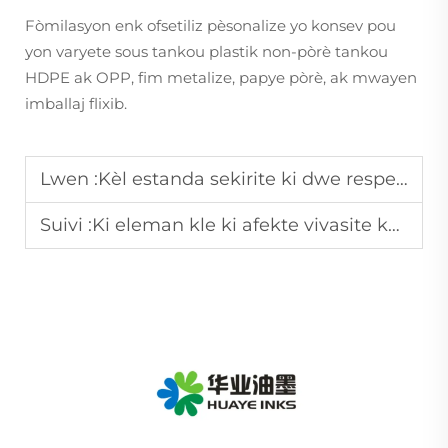
Fòmilasyon enk ofsetiliz pèsonalize yo konsev pou
yon varyete sous tankou plastik non-pòrè tankou
HDPE ak OPP, fim metalize, papye pòrè, ak mwayen
imballaj flixib.
Lwen :
Kèl estanda sekirite ki dwe respekte enk pou pwodui bebe ak manman?
Suivi :
Ki eleman kle ki afekte vivasite koulè enk impremeri yo?