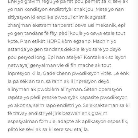
Enk yo gravim regulye pa fèt pou pèmèt sa ki sèvi ak
yo nan kondisyon endistriyèl chak jou. Mete yo nan
sitiyasyon ki enplike pwodui chimik agresif,
chanjman ekstrem tanperati oswa usi mekanik, epi
yo gen tandans fè fèy, pèdi koulè yo oswa etale tout
kote. Pran etikèt HDPE kòm egzanp. Machin yo
estanda yo gen tandans dekole lè yo sere yo deyò
pou peryod long. Epi nan atelye? Kontak ak solisyon
netwayaj genyalman vle di fin mache ak tout
inpresyon ki la. Gade chenn pwodiksyon vitès. Lè enk
la pa sèk an tan, sa rann ak li inpresyon dèyò
alinyman ak pwoblèm alinyman. Sèten operasyon
rapòte yo pèdi preske twa syèk kapasite pwodiksyon
yo akoz sa, selm rapò endistri yo. Se eksakteman sa ki
fè travay endistriyèl jiris bezwen enk gravim
espesyalman fòmule, adapte ak aplikasyon espesifik,
plitò ke sèvi ak sa ki sere sou etaj la.