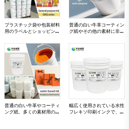
プラスチック袋や包装材料
普通の白い牛革コーティン
用のラベルとショッピング
グ紙やその他の素材に非常
バッグの印刷に使用するソ
に適した水性印刷インク
ルベントインク
普通の白い牛革やコーティ
幅広く使用されている水性
ング紙、多くの素材用の優
フレキソ印刷インクで、軽
れた水性フレキソ印刷イン
量および重量コート紙の両
ク
方に対応