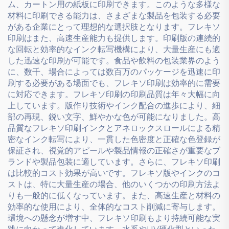
ム、カートン用の紙板に印刷できます。このような多様な
材料に印刷できる能力は、さまざまな製品を包装する必要
がある企業にとって理想的な選択肢となります。フレキソ
印刷はまた、高速生産能力も提供します。印刷版の連続的
な回転と効率的なインク転写機構により、大量生産にも適
した迅速な印刷が可能です。食品や飲料の包装業界のよう
に、数千、場合によっては数百万のパッケージを迅速に印
刷する必要がある場面でも、フレキソ印刷は効率的に需要
に対応できます。フレキソ印刷の印刷品質は年々大幅に向
上しています。版作り技術やインク配合の進歩により、細
部の再現、鋭い文字、鮮やかな色が可能になりました。高
品質なフレキソ印刷インクとアネロックスロールによる精
密なインク転写により、一貫した色密度と正確な色登録が
保証され、視覚的アピールや製品情報の正確さが重要なブ
ランドや製品包装に適しています。さらに、フレキソ印刷
は比較的コスト効果が高いです。フレキソ版やインクのコ
ストは、特に大量生産の場合、他のいくつかの印刷方法よ
りも一般的に低くなっています。また、高速生産と材料の
効率的な使用により、全体的なコスト削減に寄与します。
環境への懸念が増す中、フレキソ印刷もより持続可能な実