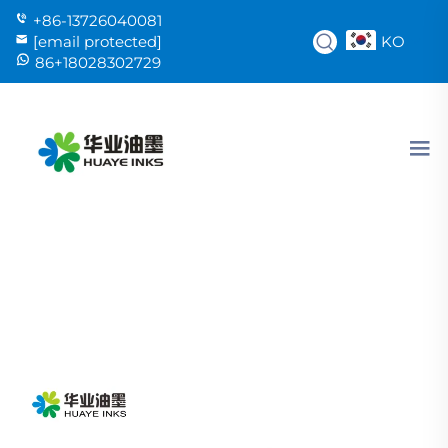
+86-13726040081
KO
[email protected]
86+18028302729