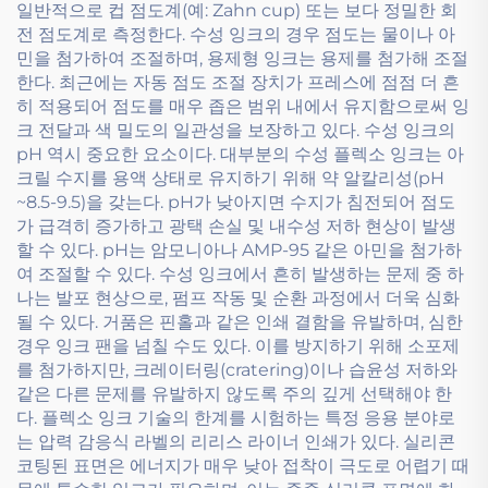
일반적으로 컵 점도계(예: Zahn cup) 또는 보다 정밀한 회
전 점도계로 측정한다. 수성 잉크의 경우 점도는 물이나 아
민을 첨가하여 조절하며, 용제형 잉크는 용제를 첨가해 조절
한다. 최근에는 자동 점도 조절 장치가 프레스에 점점 더 흔
히 적용되어 점도를 매우 좁은 범위 내에서 유지함으로써 잉
크 전달과 색 밀도의 일관성을 보장하고 있다. 수성 잉크의
pH 역시 중요한 요소이다. 대부분의 수성 플렉소 잉크는 아
크릴 수지를 용액 상태로 유지하기 위해 약 알칼리성(pH
~8.5-9.5)을 갖는다. pH가 낮아지면 수지가 침전되어 점도
가 급격히 증가하고 광택 손실 및 내수성 저하 현상이 발생
할 수 있다. pH는 암모니아나 AMP-95 같은 아민을 첨가하
여 조절할 수 있다. 수성 잉크에서 흔히 발생하는 문제 중 하
나는 발포 현상으로, 펌프 작동 및 순환 과정에서 더욱 심화
될 수 있다. 거품은 핀홀과 같은 인쇄 결함을 유발하며, 심한
경우 잉크 팬을 넘칠 수도 있다. 이를 방지하기 위해 소포제
를 첨가하지만, 크레이터링(cratering)이나 습윤성 저하와
같은 다른 문제를 유발하지 않도록 주의 깊게 선택해야 한
다. 플렉소 잉크 기술의 한계를 시험하는 특정 응용 분야로
는 압력 감응식 라벨의 리리스 라이너 인쇄가 있다. 실리콘
코팅된 표면은 에너지가 매우 낮아 접착이 극도로 어렵기 때