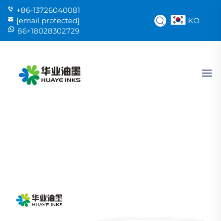
+86-13726040081
KO
[email protected]
86+18028302729