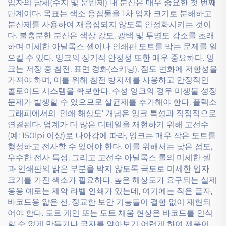
입자의 담체(수지 및 운반제) 내 분산은 매우 중요한 첫 번째
단계이다. 목표는 색소 응집물을 1차 입자 크기로 분해하고
분산제를 사용하여 재응집되지 않도록 안정화시키는 것이
다. 불충분한 분산은 색상 강도, 광택 및 투명도 감소를 초래
하며 미세한 아닐록스 셀이나 인쇄판 도트를 막는 문제를 일
으킬 수 있다. 잉크의 장기적 안정성 또한 매우 중요하다. 잉
크는 저장 중 침전, 표면 경화(스키닝), 점도 변화에 저항성을
가져야 하며, 이를 위해 침전 방지제를 사용하고 안정적인
콜로이드 시스템을 확보한다. 수성 잉크의 경우 미생물 성장
문제가 발생할 수 있으므로 살균제를 추가해야 한다. 플렉소
그래피에서의 '인쇄 해상도' 개념은 잉크 특성과 직접적으로
연결된다. 업계가 더 많은 디테일을 재현하기 위해 고선수
(예: 150lpi 이상)로 나아감에 따라, 잉크는 매우 작은 도트를
형성하고 전사할 수 있어야 한다. 이를 위해서는 낮은 점도,
우수한 전사 특성, 그리고 고선수 아닐록스 롤의 미세한 셀
과 인쇄판의 밝은 부분을 막지 않도록 극도로 미세한 입자
크기를 가진 색소가 필요하다. 높은 해상도가 요구되는 실제
응용 예로는 제약 라벨 인쇄가 있는데, 여기에는 작은 글자,
바코드용 얇은 선, 정교한 보안 기능들이 결함 없이 재현되
어야 한다. 도트 게인 또는 도트 채움 현상은 바코드를 인식
할 수 없게 만들거나 글자를 알아보기 어렵게 하여 제품이