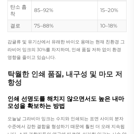
탄소 흡
85–92%
15–20%
착
결로
75–88%
10–18%
감귤류 및 유기산에서 유래한 바이오 용매는 현재 친환경 그
라비어 잉크의 30%를 차지하며, 인쇄 품질 저하 없이 환경
영향을 줄이고 있습니다.
탁월한 인쇄 품질, 내구성 및 마모 저
항성
인쇄 선명도를 해치지 않으면서도 높은 내마
모성을 확보하는 방법
오늘날 그라비아 잉크는 수지와 인쇄되는 표면 사이의 분자
수준에서 강한 결합을 형성하기 때문에 훨씬 더 오래 지속됩