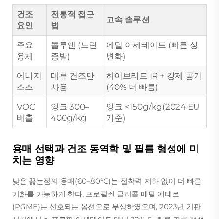
건조
전통적 접근
고속 솔루션
요인
법
주요
톨루엔 (느린
에틸 아세테이트 (빠른 상
용제
증발)
변화)
에너지
대류 건조만
하이브리드 IR + 강제 공기
소스
사용
(40% 더 빠름)
VOC
잉크 300–
잉크 <150g/kg(2024 EU
배출
400g/kg
기준)
용매 선택과 건조 동역학 및 필름 형성에 미
치는 영향
낮은 끓는점의 용매(60–80°C)는 접착력 저하 없이 더 빠른
기화를 가능하게 한다. 프로필렌 글리콜 메틸 에테르
(PGME)는 선호되는 옵션으로 부상하였으며, 2023년 기판