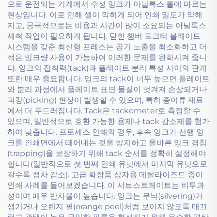
으로 운전되는 기계에서 수성 잉크가 아닐록스 롤에 마르는
현상입니다. 이로 인해 셀이 막히게 되어 인쇄 밀도가 약해
지고, 궁극적으로는 비용과 시간이 많이 소요되는 아닐록스
세척 작업이 필요하게 됩니다. 닫힌 챔버 도크터 블레이드
시스템을 갖춘 최신형 프레스는 공기 노출을 최소화하고 더
적은 잉크량 사용이 가능하여 이러한 문제를 완화시켜 줍니
다. 잉크의 접착력(tack)과 플레이트 분리 특성 사이의 관계
또한 매우 중요합니다. 잉크의 tack이 너무 높으면 플레이트
와 분리 과정에서 플레이트 표면 물질이 벗겨져 손상되거나
피킹(picking) 현상이 발생할 수 있으며, 특히 종이류 재료
에서 더 두드러집니다. Tack은 tackometer로 측정할 수
있으며, 일반적으로 호환 가능한 용제나 tack 감소제를 첨가
하여 낮춥니다. 프로세스 인쇄의 경우, 후속 잉크가 선행 잉
크를 인쇄면에서 떼어내는 것을 방지하고 올바른 잉크 겹침
(trapping)을 보장하기 위해 tack 순서를 정확히 설정해야
합니다(일반적으로 첫 번째 인쇄 유닛에서 마지막 유닛으로
갈수록 점차 감소). 고급 화장품 상자용 메탈라이즈드 종이
인쇄 사례를 들어보겠습니다. 이 서브스트레이트는 비투과
성이며 매우 반사율이 높습니다. 잉크는 무늬(silvering)가
생기거나 오렌지 필(orange peel)처럼 보이지 않도록 매끄