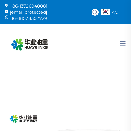
+86-13726040081
KO
[email protected]
86+18028302729