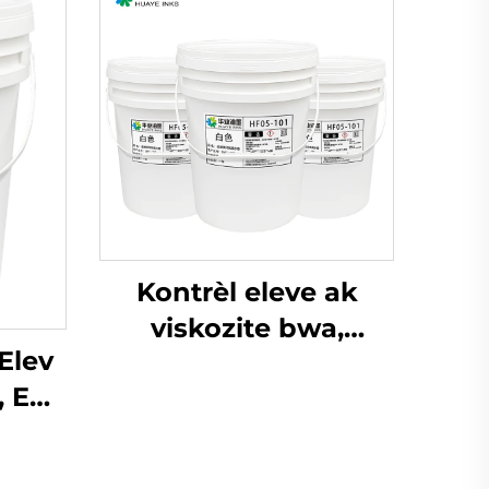
Kontrèl eleve ak
viskozite bwa,
Elev
espesyalman desine
, Enk
pou enk a baz dlo ki
i ak
sèvi nan teknoloji
graf
preprim.