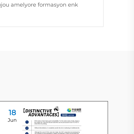
toujou amelyore formasyon enk
18
1
Jun
Ju