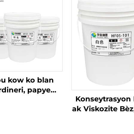
u kow ko blan
rdineri, papye
Konseytrasyon 
è ak lòt matriyèl,
ak Viskozite Bèz
nk imprèmyon
a baz dlo ki sèv
exogrefik dlo ki
Teknoloji Flexo
on an ka sèvi.