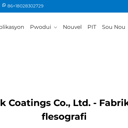
86+18028302729
plikasyon
Pwodui
Nouvel
PIT
Sou Nou
Coatings Co., Ltd. - Fabri
flesografi