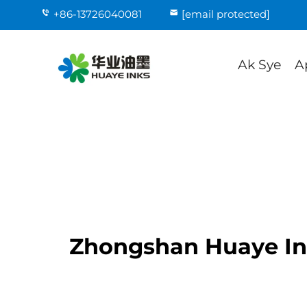
+86-13726040081
[email protected]
Ak Sye
A
Zhongshan Huaye Ink 