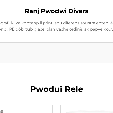
Ranj Pwodwi Divers
grafi, ki ka kontanp li printi sou diferens soustra entèn
enpl, PE dòb, tub glace, blan vache ordinè, ak papye kouv
Pwodui Rele