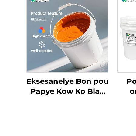
Eksesanelye Bon pou
Po
Papye Kow Ko Blan
o
Ordineri ak Lòt
kouv
Matriyèl Ki Fonnen
e
Dlo
fl
b