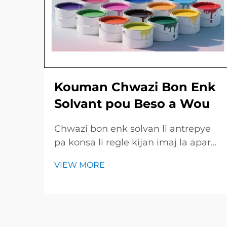
Kouman Chwazi Bon Enk
Solvant pou Beso a Wou
Chwazi bon enk solvan li antrepye
pa konsa li regle kijan imaj la aparèt
net e kijan lonj tems ladan piyès la
VIEW MORE
rest kle e briyan. Gid ki rapit la
jennen yon resime des tip enk
prinisipal, travay yo konvni, ak pwint
yo esentiel pou chek avan...