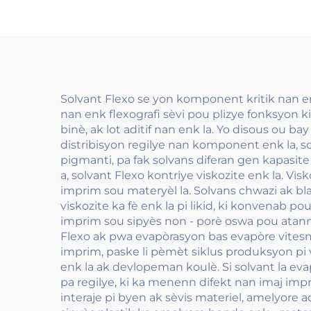
Solvant Flexo se yon komponent kritik nan en
nan enk flexografi sèvi pou plizye fonksyon k
binè, ak lot aditif nan enk la. Yo disous ou ba
distribisyon regilye nan komponent enk la, so
pigmanti, pa fak solvans diferan gen kapasit
a, solvant Flexo kontriye viskozite enk la. Vis
imprim sou materyèl la. Solvans chwazi ak bla
viskozite ka fè enk la pi likid, ki konvenab 
imprim sou sipyès non - porè oswa pou atann l
Flexo ak pwa evapòrasyon bas evapòre vitesma
imprim, paske li pèmèt siklus produksyon pi 
enk la ak devlopeman koulè. Si solvant la e
pa regilye, ki ka menenn difekt nan imaj impri
interaje pi byen ak sèvis materiel, amelyore a