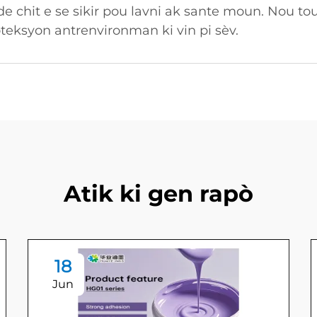
ode chit e se sikir pou lavni ak sante moun. Nou 
eksyon antrenvironman ki vin pi sèv.
Atik ki gen rapò
18
Jun