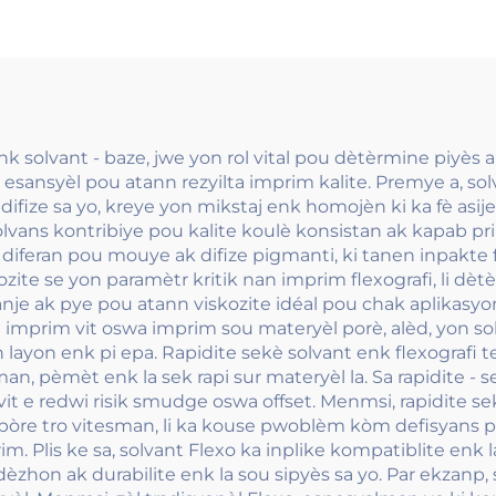
k solvant - baze, jwe yon rol vital pou dètèrmine piyès 
i esansyèl pou atann rezyilta imprim kalite. Premye a, s
y difize sa yo, kreye yon mikstaj enk homojèn ki ka fè asij
lvans kontribiye pou kalite koulè konsistan ak kapab prin
e diferan pou mouye ak difize pigmanti, ki tanen inpakte
kozite se yon paramètr kritik nan imprim flexografi, li dèt
nje ak pye pou atann viskozite idéal pou chak aplikasyon
pou imprim vit oswa imprim sou materyèl porè, alèd, yon s
ayon enk pi epa. Rapidite sekè solvant enk flexografi te
n, pèmèt enk la sek rapi sur materyèl la. Sa rapidite - 
vit e redwi risik smudge oswa offset. Menmsi, rapidite 
vapòre tro vitesman, li ka kouse pwoblèm kòm defisyans
m. Plis ke sa, solvant Flexo ka inplike kompatiblite enk 
dèzhon ak durabilite enk la sou sipyès sa yo. Par ekzanp,