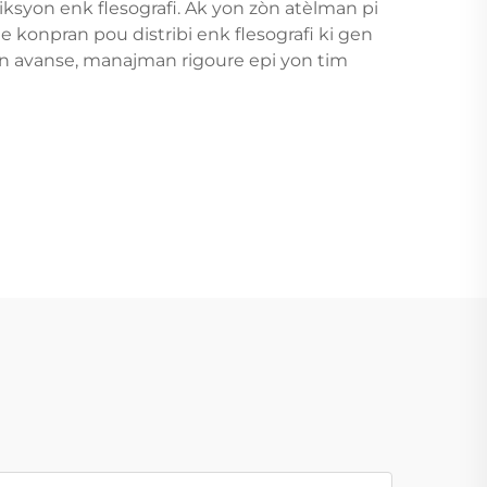
ksyon enk flesografi. Ak yon zòn atèlman pi
e konpran pou distribi enk flesografi ki gen
an avanse, manajman rigoure epi yon tim