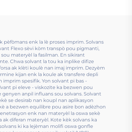
ak pèfòmans enk la lè proses imprim. Solvans
olvant Flexo sèvi kòm transpò pou pigmanti,
e sou materyèl la fasilman. En sikirant
te. Chwa solvant la tou ka inplike difize
 forsa ak klèti koulè nan imaj imprim. Dezyèm
èrmine kijan enk la koule ak transfere depli
 imprim spesifik. Yon solvant pi bas -
olvant pi eleve - viskozite ka bezwen pou
 genyen anpil influans sou solvans. Solvant
sekè se desirab nan koupl nan aplikasyon
sekè a bezwen equilibre pou asire bon adèzhon
 penetrasyon enk nan materyèl la oswa sekè
la ak diferan materyèl. Kote kèk solvans ka
 solvans ki ka lejèman molifi oswa gonfle