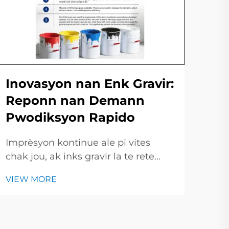
Ri
Yo
Inovasyon nan Enk Gravir:
Im
Reponn nan Demann
Pwodiksyon Rapido
Nan
kre
Imprèsyon kontinue ale pi vites
bazé
VIE
chak jou, ak inks gravir la te rete
ak l
andeyò. Nan ti kout sa a, nou pral
nou
VIEW MORE
jete yon kè sou idèt nouvo ki detriye
antr
inks gravir moderne ak kijan yo
plis
chanje mannyè choza yo te
imprime. Pa fason digital printing