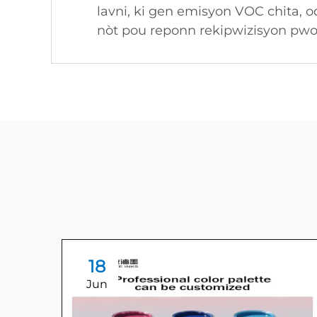
lavni, ki gen emisyon VOC chita, 
nòt pou reponn rekipwizisyon pwot
18
Jun