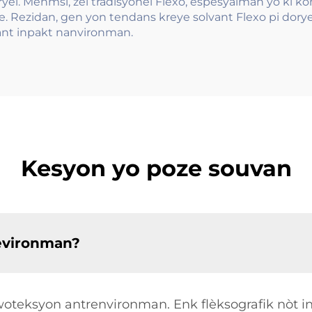
yèl. Menmsi, zèl tradisyonèl Flexo, espesyalman yo ki k
 Rezidan, gen yon tendans kreye solvant Flexo pi dorye,
ant inpakt nanvironman.
Kesyon yo poze souvan
 evironman?
woteksyon antrenvironman. Enk flèksografik nòt in