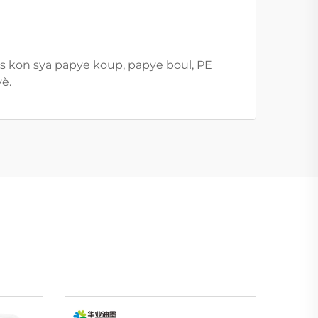
 jès kon sya papye koup, papye boul, PE
è.