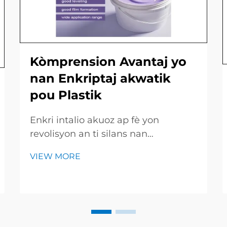
Kòmprension Avantaj yo
nan Enkriptaj akwatik
pou Plastik
Enkri intalio akuoz ap fè yon
revolisyon an ti silans nan
impremsyon grafik pa konsa yo koli
VIEW MORE
sou fi e piyès plastik ak rapidite kòl
ki sèch li. Paske melaj la se pase
tout ak dlo siple a ankò ladan solvan
pè, machin yo fini travay yo pi vit,
epargne lajan...