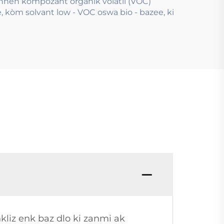
onnen kompozant organik volatil (VOC)
 kòm solvant low - VOC oswa bio - bazee, ki
kliz enk baz dlo ki zanmi ak