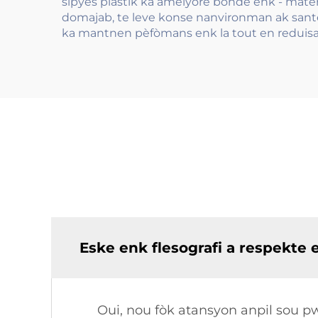
sipyès plastik ka amelyore bonde enk - mater
domajab, te leve konse nanvironman ak sante.
ka mantnen pèfòmans enk la tout en reduis
Eske enk flesografi a respekte
Oui, nou fòk atansyon anpil sou p