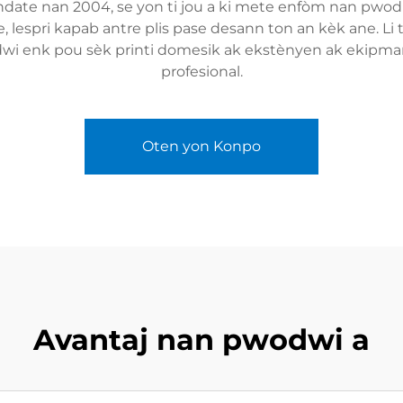
ndate nan 2004, se yon ti jou a ki mete enfòm nan pwodi
, lespri kapab antre plis pase desann ton an kèk ane. Li t
odwi enk pou sèk printi domesik ak ekstènyen ak ekipm
profesional.
Oten yon Konpo
Avantaj nan pwodwi a