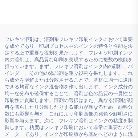
ンク
フレキソ溶剤は、溶剤系フレキソ印刷インクにおいて重要
な成分であり、印刷プロセス中のインクの特性と性能を決
定する上で重要な役割を果たします。フレキソ印刷インク
内の溶剤は、高品質な印刷を実現するために複数の機能を
担っています。まず、フレキソ溶剤はインク内の顔料、バ
インダー、その他の添加剤を運ぶ役割を果たします。これ
ら成分を溶解または分散させることで、基材に均一に適用
できる均質なインク混合物を作り出します。インク成分の
均一な分布を確保することで、溶剤は色の品質の一貫性と
印刷性に貢献します。溶剤の選択はまた、異なる溶剤が顔
料を濡らしたり分散したりする能力が異なるため、顔料分
散にも影響を与え、これにより印刷画像の発色や鮮明さに
影響を与えます。次に、フレキソ溶剤はインクの粘度を制
御します。粘度はフレキソ印刷において非常に重要なパラ
メーターであり、インクが印刷版から基材へどのように流