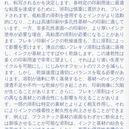
れ、転写されるかを決定します。各特定の印刷用途に最適
な粘度を達成するために、溶剤は慎重に選択され、ブレン
ドされます。低粘度の溶剤を使用するとインクがより流動
的になり、これは高速印刷や多孔性基材への印刷に適して
います。一方、非多孔性表面への印刷や、より厚いインク
塗布が必要な場合、高粘度の溶剤が必要になることがあり
ます。フレキソ印刷インクの乾燥速度も、主に溶剤によっ
て影響を受けます。沸点の低いフレキソ溶剤は迅速に蒸発
し、インクが基材上ですばやく乾燥します。この速乾性は
多くの印刷用途で非常に望ましく、それはより速い生産サ
イクルを可能にし、にじみやオフセットのリスクを減らし
ます。しかし、乾燥速度は適切にバランスを取る必要があ
ります。溶剤が過剰に早く蒸発すると、基材へのインクの
浸透不足や不均一な乾燥が引き起こされ、印刷画像に欠陥
が生じることがあります。さらに、フレキソ溶剤はインク
の異なる基材との適合性にも影響を与えることがありま
す。一部の溶剤は特定の素材とよりよく相互作用し、それ
によりインクの接着性と耐久性を向上させることができま
す。例えば、プラスチック基材の表面をわずかに軟化また
は膨張させることが可能な溶剤は、インクと基材の結合を