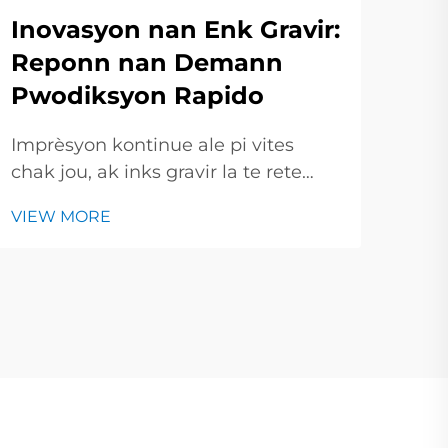
Yo
Inovasyon nan Enk Gravir:
Im
Reponn nan Demann
Pwodiksyon Rapido
Nan
kre
Imprèsyon kontinue ale pi vites
bazé
VIE
chak jou, ak inks gravir la te rete
ak l
andeyò. Nan ti kout sa a, nou pral
nou
VIEW MORE
jete yon kè sou idèt nouvo ki detriye
antr
inks gravir moderne ak kijan yo
plis
chanje mannyè choza yo te
imprime. Pa fason digital printing
kontinue pouse tout moun...