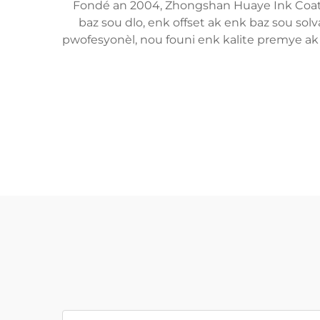
Fondé an 2004, Zhongshan Huaye Ink Coatings
baz sou dlo, enk offset ak enk baz sou solv
pwofesyonèl, nou founi enk kalite premye ak a