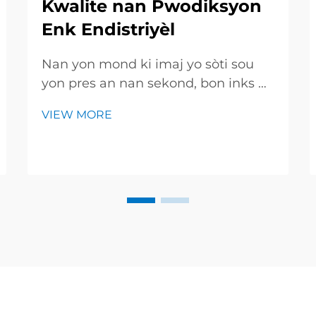
Kwalite nan Pwodiksyon
Enk Endistriyèl
Nan yon mond ki imaj yo sòti sou
yon pres an nan sekond, bon inks pa
se yon avantage ekstra-li se tiket ou
VIEW MORE
dwe achte. Yon bon ekip kontrol
kalite (QA) genyen tout barèl,
bòtman ak kan, asyèt achete yo te
sen ble a lè yo louvri yon kouvè. Jodi
a, nou wi...