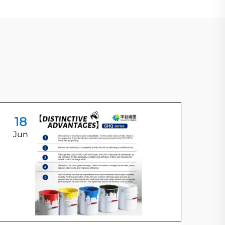
18
1
Jun
Ju
Ri