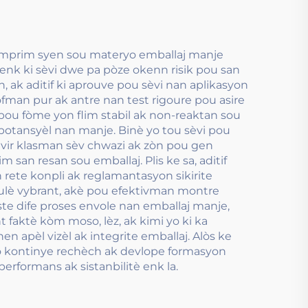
pou imprim syen sou materyo emballaj manje
enk ki sèvi dwe pa pòze okenn risik pou san
 ak aditif ki aprouve pou sèvi nan aplikasyon
man pur ak antre nan test rigoure pou asire
ou fòme yon flim stabil ak non-reaktan sou
potansyèl nan manje. Binè yo tou sèvi pou
avir klasman sèv chwazi ak zòn pou gen
 san resan sou emballaj. Plis ke sa, aditif
 rete konpli ak reglamantasyon sikirite
oulè vybrant, akè pou efektivman montre
te dife proses envole nan emballaj manje,
t faktè kòm moso, lèz, ak kimi yo ki ka
n apèl vizèl ak integrite emballaj. Alòs ke
o kontinye rechèch ak devlope formasyon
formans ak sistanbilitè enk la.