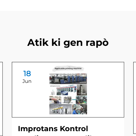
Atik ki gen rapò
18
Jun
Improtans Kontrol