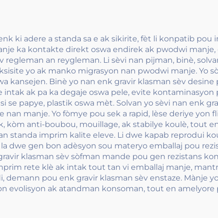
'enk ki adere a standa sa e ak sikirite, fèt li konpatib 
manje ka kontakte direkt oswa endirek ak pwodwi manje, 
regleman an reygleman. Li sèvi nan pijman, binè, solvan,
sisite yo ak manko migrasyon nan pwodwi manje. Yo sòf
 kansejen. Binè yo nan enk gravir klasman sèv desine p
e intak ak pa ka degaje oswa pele, evite kontaminasyon 
i se papye, plastik oswa mèt. Solvan yo sèvi nan enk gr
 nan manje. Yo fòmye pou sek a rapid, lèse deriye yon flim
, kòm anti-boubou, mouillage, ak stabilye koulè, tout en
n standa imprim kalite eleve. Li dwe kapab reprodui k
 la dwe gen bon adèsyon sou materyo emballaj pou rezis
nk gravir klasman sèv sòfman mande pou gen rezistans kon
rim rete klè ak intak tout tan vi emballaj manje, mantne
i, demann pou enk gravir klasman sèv enstaze. Mànje y
evolisyon ak atandman konsoman, tout en amelyore per