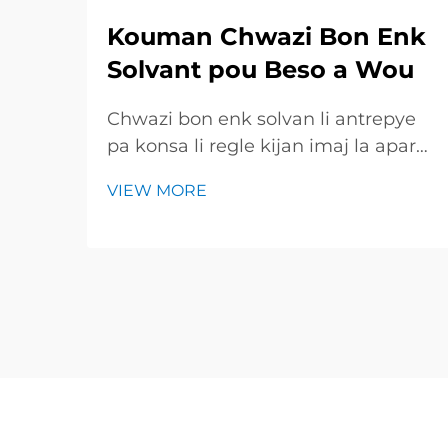
Kouman Chwazi Bon Enk
Solvant pou Beso a Wou
Chwazi bon enk solvan li antrepye
pa konsa li regle kijan imaj la aparèt
net e kijan lonj tems ladan piyès la
VIEW MORE
rest kle e briyan. Gid ki rapit la
jennen yon resime des tip enk
prinisipal, travay yo konvni, ak pwint
yo esentiel pou chek avan...