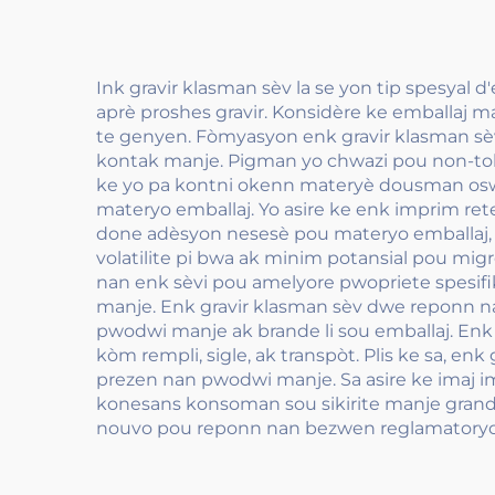
Ink gravir klasman sèv la se yon tip spesyal d
aprè proshes gravir. Konsidère ke emballaj 
te genyen. Fòmyasyon enk gravir klasman sèv 
kontak manje. Pigman yo chwazi pou non-tok
ke yo pa kontni okenn materyè dousman oswa
materyo emballaj. Yo asire ke enk imprim ret
done adèsyon nesesè pou materyo emballaj, s
volatilite pi bwa ak minim potansial pou migre
nan enk sèvi pou amelyore pwopriete spesifik
manje. Enk gravir klasman sèv dwe reponn na
pwodwi manje ak brande li sou emballaj. Enk
kòm rempli, sigle, ak transpòt. Plis ke sa, e
prezen nan pwodwi manje. Sa asire ke imaj imp
konesans konsoman sou sikirite manje grand
nouvo pou reponn nan bezwen reglamatoryon 