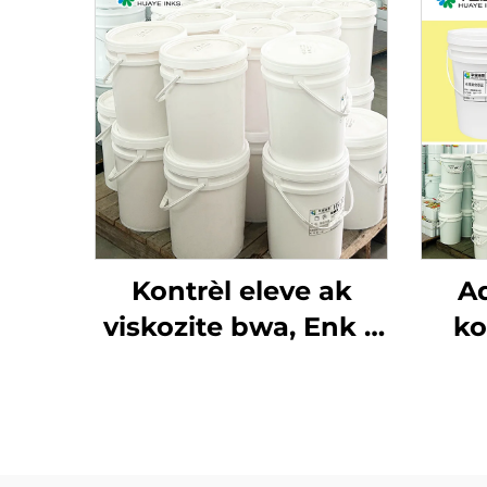
Kontrèl eleve ak
A
viskozite bwa, Enk a
ko
baz dlo ki sèvi ak
mat
teknoloji impremyon
Flexo Ink.