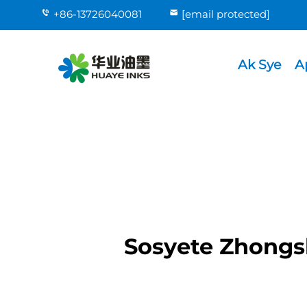
+86-13726040081
[email protected]
Ak Sye
A
Sosyete Zhongsh