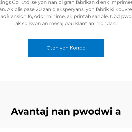
 Co., Ltd. se yon nan pi gran fabrikan d'enk imprimès, 
an. Ak plis pase 20 zan d'eksperyans, yon fabrik ki kouv
dèransion fò, odor minime, ak printab sanble. Nòd pwodw
ak solisyon an mèsaj pou klant an mondan.
Oten yon Konpo
Avantaj nan pwodwi a