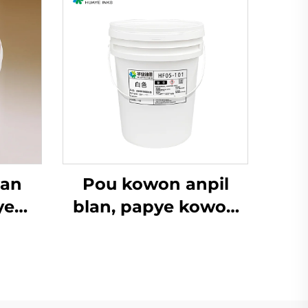
lan
Pou kowon anpil
ye
blan, papye kowon
iyèl,
ak lòt materyèl, ank
flexo
tann bouchon fèt ak
sèvi.
dlo se gen kè pou
aplikasyon.