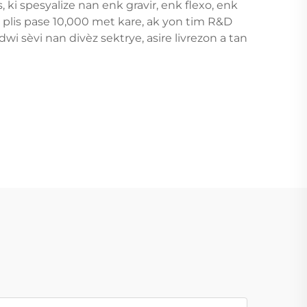
ki spesyalize nan enk gravir, enk flexo, enk
re plis pase 10,000 met kare, ak yon tim R&D
i sèvi nan divèz sektrye, asire livrezon a tan