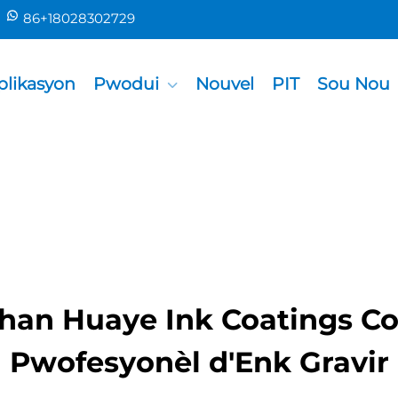
86+18028302729
plikasyon
Pwodui
Nouvel
PIT
Sou Nou
an Huaye Ink Coatings Co.,
Pwofesyonèl d'Enk Gravir