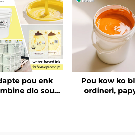
dapte pou enk
Pou kow ko b
mbine dlo sou
ordineri, pap
eryo PET ak OPP
kouvè ak lòt matr
enk imprèmyon 
dlo ki bon an ka 