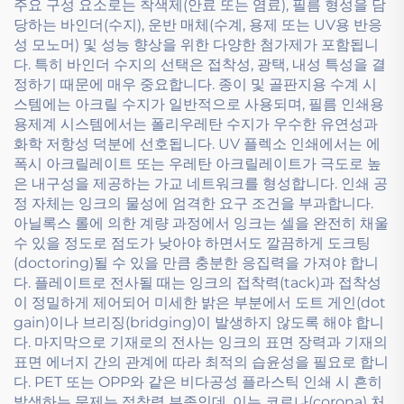
주요 구성 요소로는 착색제(안료 또는 염료), 필름 형성을 담
당하는 바인더(수지), 운반 매체(수계, 용제 또는 UV용 반응
성 모노머) 및 성능 향상을 위한 다양한 첨가제가 포함됩니
다. 특히 바인더 수지의 선택은 접착성, 광택, 내성 특성을 결
정하기 때문에 매우 중요합니다. 종이 및 골판지용 수계 시
스템에는 아크릴 수지가 일반적으로 사용되며, 필름 인쇄용
용제계 시스템에서는 폴리우레탄 수지가 우수한 유연성과
화학 저항성 덕분에 선호됩니다. UV 플렉소 인쇄에서는 에
폭시 아크릴레이트 또는 우레탄 아크릴레이트가 극도로 높
은 내구성을 제공하는 가교 네트워크를 형성합니다. 인쇄 공
정 자체는 잉크의 물성에 엄격한 요구 조건을 부과합니다.
아닐록스 롤에 의한 계량 과정에서 잉크는 셀을 완전히 채울
수 있을 정도로 점도가 낮아야 하면서도 깔끔하게 도크팅
(doctoring)될 수 있을 만큼 충분한 응집력을 가져야 합니
다. 플레이트로 전사될 때는 잉크의 접착력(tack)과 접착성
이 정밀하게 제어되어 미세한 밝은 부분에서 도트 게인(dot
gain)이나 브리징(bridging)이 발생하지 않도록 해야 합니
다. 마지막으로 기재로의 전사는 잉크의 표면 장력과 기재의
표면 에너지 간의 관계에 따라 최적의 습윤성을 필요로 합니
다. PET 또는 OPP와 같은 비다공성 플라스틱 인쇄 시 흔히
발생하는 문제는 접착력 부족인데, 이는 코로나(corona) 처