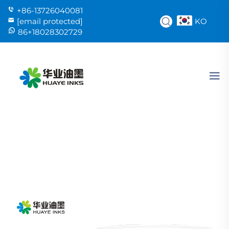
+86-13726040081
KO
[email protected]
86+18028302729