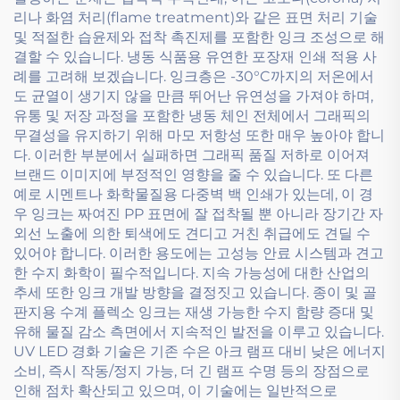
리나 화염 처리(flame treatment)와 같은 표면 처리 기술
및 적절한 습윤제와 접착 촉진제를 포함한 잉크 조성으로 해
결할 수 있습니다. 냉동 식품용 유연한 포장재 인쇄 적용 사
례를 고려해 보겠습니다. 잉크층은 -30°C까지의 저온에서
도 균열이 생기지 않을 만큼 뛰어난 유연성을 가져야 하며,
유통 및 저장 과정을 포함한 냉동 체인 전체에서 그래픽의
무결성을 유지하기 위해 마모 저항성 또한 매우 높아야 합니
다. 이러한 부분에서 실패하면 그래픽 품질 저하로 이어져
브랜드 이미지에 부정적인 영향을 줄 수 있습니다. 또 다른
예로 시멘트나 화학물질용 다중벽 백 인쇄가 있는데, 이 경
우 잉크는 짜여진 PP 표면에 잘 접착될 뿐 아니라 장기간 자
외선 노출에 의한 퇴색에도 견디고 거친 취급에도 견딜 수
있어야 합니다. 이러한 용도에는 고성능 안료 시스템과 견고
한 수지 화학이 필수적입니다. 지속 가능성에 대한 산업의
추세 또한 잉크 개발 방향을 결정짓고 있습니다. 종이 및 골
판지용 수계 플렉소 잉크는 재생 가능한 수지 함량 증대 및
유해 물질 감소 측면에서 지속적인 발전을 이루고 있습니다.
UV LED 경화 기술은 기존 수은 아크 램프 대비 낮은 에너지
소비, 즉시 작동/정지 가능, 더 긴 램프 수명 등의 장점으로
인해 점차 확산되고 있으며, 이 기술에는 일반적으로