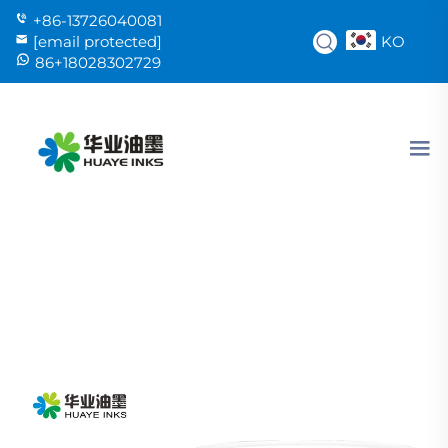
+86-13726040081
KO
[email protected]
86+18028302729