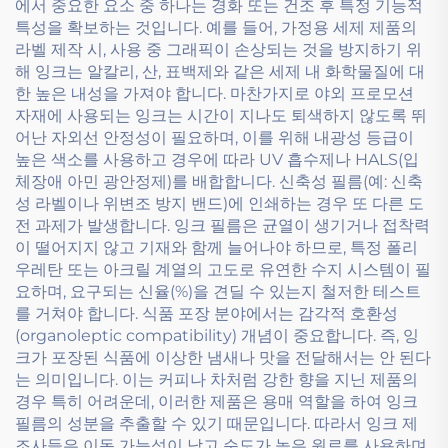
에서 중요한 요소 중 하나는 경화 또는 건조 후 특정 기능적
특성을 확보하는 것입니다. 예를 들어, 가정용 세제 제품의
라벨 제작 시, 사용 중 그래픽이 손상되는 것을 방지하기 위
해 잉크는 알칼리, 산, 표백제와 같은 세제 내 화학물질에 대
한 높은 내성을 가져야 합니다. 마찬가지로 야외 프로모션
자재에 사용되는 잉크는 시간이 지나도 퇴색하지 않도록 뛰
어난 자외선 안정성이 필요하며, 이를 위해 내광성 등급이
높은 색소를 사용하고 경우에 따라 UV 흡수제나 HALS(입
체장애 아민 광안정제)를 배합합니다. 신축성 필름(예: 신축
성 라벨이나 위변조 방지 밴드)에 인쇄하는 경우 또 다른 도
전 과제가 발생합니다. 잉크 필름은 균열이 생기거나 접착력
이 떨어지지 않고 기재와 함께 늘어나야 하므로, 특정 폴리
우레탄 또는 아크릴 계열의 고도로 유연한 수지 시스템이 필
요하며, 요구되는 신율(%)을 견딜 수 있는지 철저한 테스트
를 거쳐야 합니다. 식품 포장 분야에서는 감각적 호환성
(organoleptic compatibility) 개념이 중요합니다. 즉, 잉
크가 포장된 식품에 이상한 냄새나 맛을 전달해서는 안 된다
는 의미입니다. 이는 커피나 차처럼 강한 향을 지닌 제품의
경우 특히 어려운데, 이러한 제품은 용매 역할을 하여 잉크
필름의 성분을 추출할 수 있기 때문입니다. 따라서 잉크 제
조사들은 이동 가능성이 낮고 순도가 높은 원료를 사용하며,