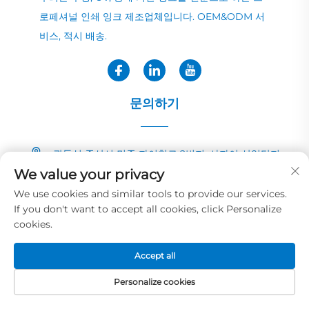
로페셔널 인쇄 잉크 제조업체입니다. OEM&ODM 서
비스, 적시 배송.
문의하기
광둥성 중산시 민중 자이칭로 2번지, 샤자이 산업단지
We value your privacy
+86-13726040081
We use cookies and similar tools to provide our services.
If you don't want to accept all cookies, click Personalize
[email protected]
cookies.
Accept all
저작권 © 2025 화예 잉크&페인트 코.,LTD 소유
개인정보 보호정책
Personalize cookies
홈페이지
제품
이메일
전화번호