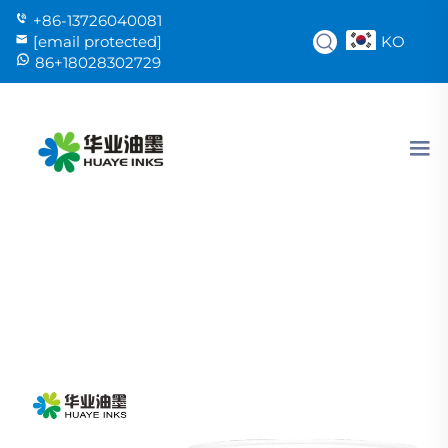
+86-13726040081
KO
[email protected]
86+18028302729