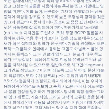
또는 용매에 대한 내성이 특히 중요하다. 포장재 분야에서
얇고 고성능의 필름을 사용하려는 추세는 잉크 개발에도 영
향을 미친다. 예를 들어, 금속화된 기재에 인쇄할 때는 금속
광택이 색상을 강조할 수 있도록 높은 투명성과 광택을 갖춘
잉크가 필요하며, 동시에 비다공성이고 종종 표면 에너지가
낮은 금속층에 잘 접착되어야 한다. 마찬가지로 '노-라벨
(no-label)' 디자인을 구현하기 위해 투명 BOPP 필름을 사
용하는 경우, 적용 후 거의 보이지 않을 정도로 매우 맑고 냄
새가 적은 접착제와 잉크가 요구된다. 기술적 관점에서 보면,
특히 HD 플렉소 인쇄에 사용되는 고밀도 아닐록스 롤에 있
어서는 플렉소 잉크 내 안료의 입자 크기 분포가 매우 중요
하다. 큰 응집체는 플레이트 막힘 현상을 유발하고 인쇄 품
질을 저하시킬 수 있으므로, 일반적으로 헤그먼(Hegman)
그라인드 정밀도가 7 이상이 되도록 고급 연마 및 분산 기술
이 적용된다. 또한 수계 잉크의 pH는 지정된 범위 내(대개
8.5~9.5) 정밀하게 조절되고 유지되어야 하며, 이는 수지의
용해성과 안정성을 확보하고 순환 시스템 내에서 점도 변화
나 응집 현상을 방지하기 위함이다. 당사의 특정 플렉소그래
피 잉크 제품군, 기술 사양, 그리고 고객의 고유한 응용 분야
에서 최적의 인쇄 성능을 달성하기 위한 지침에 대해 자세히
알고 싶으신 경우, 고객 서비스 및 기술 지원 팀에 문의하시