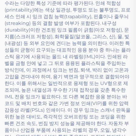
수라는 다양한 특성 기준에 따라 평가된다. 인쇄 적합성
(printability)에는 색상 일관성, 투명도 또는 불투명도, 프로
세스 인쇄 시 잉크 겹침 능력(trapability), 핀홀이나 줄무늬
(streaking) 등의 결함 발생 여부가 포함된다. 내구성
(durability)이란 건조된 잉크 필름이 긁힘(마모 저항성), 문
지름(스크러프 저항성), 화학물질(알코올, 그리스, 산), 물, 빛
(내광성) 등 외부 요인에 견디는 능력을 의미한다. 이러한 특
성들의 균형이 요구되는 대표적인 응용 분야 중 하나는 플라
스틱 용기에 사용되는 몰드 내 라벨링(IML)이다. 인쇄된 라
벨을 금형 안에 넣고 그 뒤로 용융된 플라스틱을 주입하는
방식인데, 이 과정에서 잉크는 번짐, 퇴색, 박리 없이 고온과
고압을 견뎌내야 하며, 용기 벽면과 영구적으로 결합되어야
한다. 이를 위해서는 일반적으로 용제형 또는 UV형으로 제
조되며, 높은 내열성과 우수한 기재 접착성을 갖춘 특수한
IML 전용 잉크가 필요하다. 또 다른 복잡한 응용 분야는 바
코드 및 배치 번호와 같은 가변 정보 인쇄(VIP)를 위한 압력
감응성 라벨(PSLs) 인쇄이다. 이 경우 잉크는 스캐너 판독을
위한 높은 대비도, 즉각적인 오버프린팅 또는 코딩을 위한
빠른 건조 속도, 번짐 방지 성능을 제공해야 한다. 자동차 부
품이나 산업용 부품에 사용되는 라벨의 경우, 오일, 냉각수