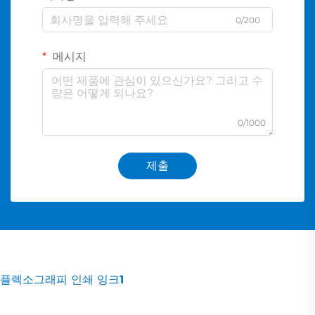
0/200
메시지
0/1000
제출
플렉소그래피 인쇄 잉크1